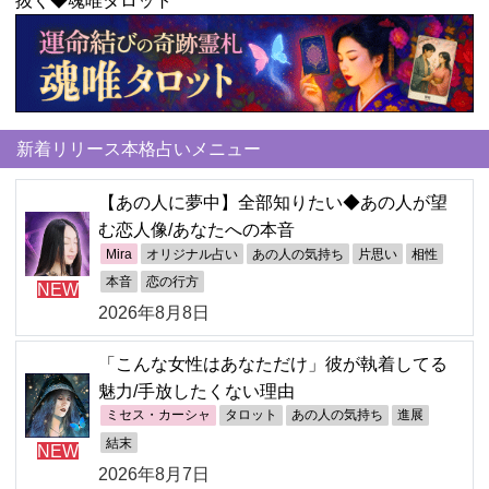
新着リリース本格占いメニュー
【あの人に夢中】全部知りたい◆あの人が望
む恋人像/あなたへの本音
Mira
オリジナル占い
あの人の気持ち
片思い
相性
本音
恋の行方
NEW
2026年8月8日
「こんな女性はあなただけ」彼が執着してる
魅力/手放したくない理由
ミセス・カーシャ
タロット
あの人の気持ち
進展
結末
NEW
2026年8月7日