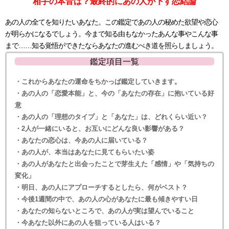
相手の本音は？最終的にあの人が下す恋結論
あの人の全てを知りたいあなた。この鑑定であの人の秘めた欲望や恋心
が明らかになるでしょう。今まで知る由もなかったあんな事やこんな事
まで……知る覚悟ができたならあなたの進むべき道を照らしましょう。
鑑定項目一覧
・これからあなたの運命をちかっぱ鑑定していきます。
・あの人の「恋愛本能」と、今の「あなたの存在」に抱いている好
意
・あの人の「理想のタイプ」と「あなた」は、どれくらい近い？
・2人が一緒にいると、お互いにどんな良い影響がある？
・あなたの恋心は、今あの人に届いている？
・あの人が、本当はあなたに見てもらいたい姿
・あの人があなたと出会ったことで芽生えた「感情」や「気持ちの
変化」
・明日、あの人にアプローチするとしたら、何がベスト？
・今後1週間の中で、あの人の心があなたに最も傾きやすい日
・あなたの知らないところで、あの人が実は望んでいること
・今あなた以外にあの人を狙っている人はいる？