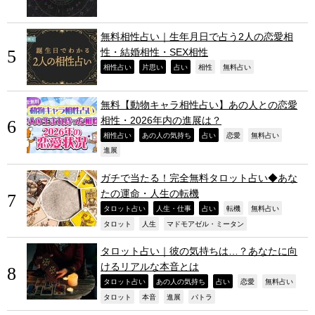
無料相性占い｜生年月日で占う2人の恋愛相
性・結婚相性・SEX相性
,
,
,
,
,
相性占い
片思い
占い
相性
無料占い
無料【動物キャラ相性占い】あの人との恋愛
相性・2026年内の進展は？
,
,
,
,
,
相性占い
あの人の気持ち
占い
恋愛
無料占い
,
進展
ガチで当たる！完全無料タロット占い◆あな
たの運命・人生の転機
,
,
,
,
,
タロット占い
人生・仕事
占い
転機
無料占い
,
,
,
タロット
人生
マドモアゼル・ミータン
タロット占い｜彼の気持ちは…？あなたに向
けるリアルな本音とは
,
,
,
,
,
タロット占い
あの人の気持ち
占い
恋愛
無料占い
,
,
,
,
タロット
本音
進展
パトラ