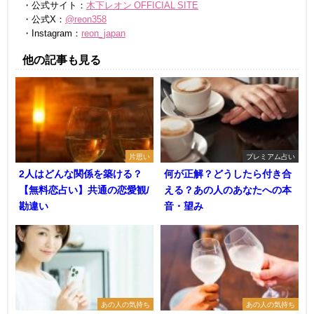
・公式サイト：
木下レオン OFFICIAL SITE
・公式X：
@reon358
・Instagram：
reon_japan
他の記事も見る
片思い
プレミアム占い
2人はどんな関係を築ける？
何が正解？どうしたら付き合
【無料恋占い】共通の恋愛観/
える？あの人のあなたへの本
勘違い
音・望み
あの人の気持ち
あの人の気持ち