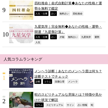
四柱推命｜命式自動計算◆あなたの性格と運
勢を無料で鑑定
,
,
,
,
人生・仕事
占い
無料占い
四柱推命
九星気学｜完全無料◆あなたの性格・運勢・
開運『九星盤計算』
,
,
,
,
,
,
人生・仕事
占い
才能
無料占い
九星気学
運勢
,
人生
人気コラムランキング
メンヘラ診断｜あなたのメンヘラ度は何％？
診断テストでチェック
,
,
,
,
診断
コラム
深層心理
メンヘラ
蛇のスピリチュアルな意味とは？特徴や見か
けた状況で解説
,
,
,
,
,
コラム
スピリチュアル
サイン
占い情報
蛇