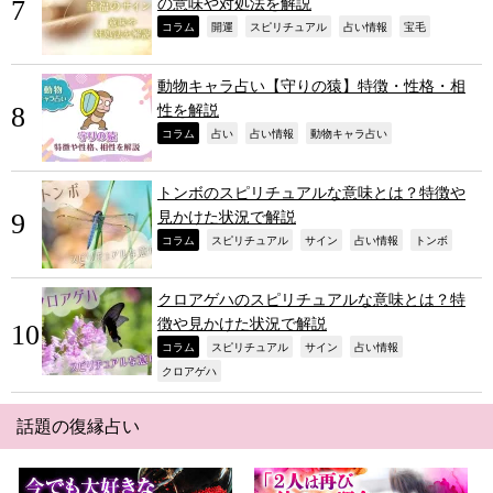
の意味や対処法を解説
,
,
,
,
,
コラム
開運
スピリチュアル
占い情報
宝毛
動物キャラ占い【守りの猿】特徴・性格・相
性を解説
,
,
,
,
コラム
占い
占い情報
動物キャラ占い
トンボのスピリチュアルな意味とは？特徴や
見かけた状況で解説
,
,
,
,
,
コラム
スピリチュアル
サイン
占い情報
トンボ
クロアゲハのスピリチュアルな意味とは？特
徴や見かけた状況で解説
,
,
,
,
コラム
スピリチュアル
サイン
占い情報
,
クロアゲハ
話題の復縁占い