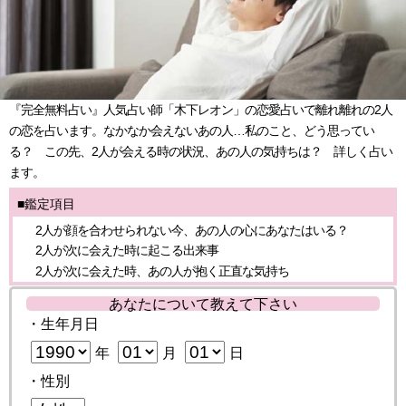
『完全無料占い』人気占い師「木下レオン」の恋愛占いで離れ離れの2人
の恋を占います。なかなか会えないあの人…私のこと、どう思ってい
る？ この先、2人が会える時の状況、あの人の気持ちは？ 詳しく占い
ます。
■鑑定項目
2人が顔を合わせられない今、あの人の心にあなたはいる？
2人が次に会えた時に起こる出来事
2人が次に会えた時、あの人が抱く正直な気持ち
あなたについて教えて下さい
・生年月日
年
月
日
・性別