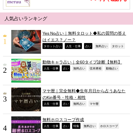
人気占いランキング
Yes No占い｜無料タロット◆私の質問の答え
はイエス？ノー？
,
,
,
,
,
タロット占い
人生・仕事
占い
無料占い
タロット
動物キャラ占い｜全60タイプ診断【無料】
,
,
,
,
,
人生・仕事
占い
無料占い
弦本將裕
動物占い
マヤ暦｜完全無料◆生年月日から占うあなた
のKin番号・性格・相性
,
,
,
,
人生・仕事
占い
無料占い
マヤ暦
無料ホロスコープ作成
,
,
,
,
,
人生・仕事
占い
特集
無料占い
ホロスコープ