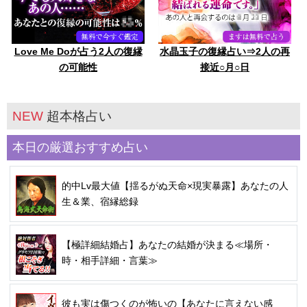
Love Me Doが占う2人の復縁
水晶玉子の復縁占い⇒2人の再
の可能性
接近○月○日
NEW
超本格占い
本日の厳選おすすめ占い
的中Lv最大値【揺るがぬ天命×現実暴露】あなたの人
生＆業、宿縁総録
【極詳細結婚占】あなたの結婚が決まる≪場所・
時・相手詳細・言葉≫
彼も実は傷つくのが怖いの【あなたに言えない感