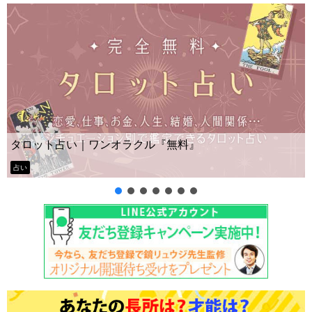
Yes No占い｜無料タロット◆私の
料』
ー？
タロット占い