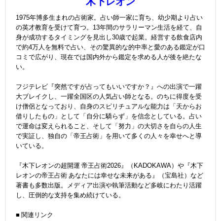
木下レオン
1975年博多生まれの占術家。占い師一家に育ち、幼少期より占い
の英才教育を受けて育つ。13年間のサラリーマン生活を経て、自
身が成功するタイミングを見出し30歳で起業。経営する飲食店内
で約4万人を無料で占い、その驚異的な的中率と愛のある鑑定が口
コミで広がり、現在では国内外から鑑定を求める人が後を絶たな
い。
フジテレビ『突然ですが占ってもいいですか？』への出演で一躍
大ブレイクし、一躍全国区の人気占い師となる。のちに得度を受
け僧侶となっており、自身のスピリチュアルな能力は「天からお
借りしたもの」として「自分に驕らず」を信念としている。占い
で運命は変えられること、そして「努力」の大切さを自らの人生
で実証し、独自の「帝王占術」を用いて多くの人々を幸せへと導
いている。
『木下レオンの超開運 帝王占術2026』（KADOKAWA）や『木下
レオンの帝王占術 あなたには幸せな未来がある』（宝島社）など
著書も多数出版。メディア出演や執筆活動など多岐にわたり活躍
し、圧倒的な支持を集め続けている。
■ 関連リンク