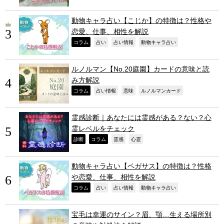
動物キャラ占い【こじか】の特徴は？性格や
恋愛、仕事、相性を解説
,
,
,
,
コラム
占い
占い情報
動物キャラ占い
ルノルマン【No.20庭園】カードの意味と読
み方解説
,
,
,
,
コラム
占い情報
意味
ルノルマンカード
霊感診断｜あなたには霊感がある？ない？心
霊レベルをチェック
,
,
,
,
診断
コラム
霊感
心霊
動物キャラ占い【ペガサス】の特徴は？性格
や恋愛、仕事、相性を解説
,
,
,
,
コラム
占い
占い情報
動物キャラ占い
宝毛は幸運のサイン？眉、顎…生える場所別