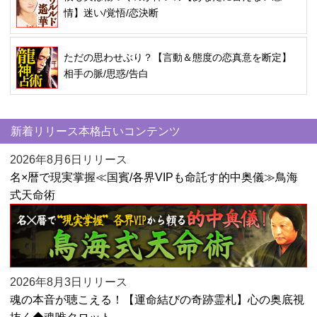
情】迷い/覚悟/恋決断
ただの思わせぶり？【言動＆態度の恋真意を断定】
相手の脈/思惑/告白
新着リリース本格占いコンテンツ
2026年8月6日リリース
名×暦で現実掌握≪国賓/各界VIPも命託す的中奥儀≫鳥海
式天命術
2026年8月3日リリース
魂の本音が聴こえる！【運命結びの奇跡霊札】心の奥底視
抜く◆魂唯タロット