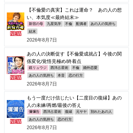
【不倫愛の真実】これは運命？ あの人の想
い、本気度≪最終結末≫
新宿の母
九星気学
不倫
配偶者
あの人の気持ち
結末
NEW
2026年8月7日
あの人の決断促す【不倫愛成就占】今後の関
係変化/覚悟見極め/終着点
鏡リュウジ
西洋占星術
不倫
婚外恋愛
あの人の気持ち
本音
恋の行方
NEW
2026年8月7日
もう一度だけ信じたい【二度目の復縁】あの
人の未練/再燃/最後の答え
彌彌告
西洋占星術
復縁
元サヤ
別れたあの人
あの人の気持ち
恋の行方
NEW
2026年8月7日