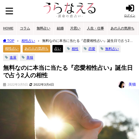
ログイン
HOME
コラム
無料占い
結婚
片思い
人生・仕事
あの人の気持ち
TOP
相性占い
無料なのに本当に当たる『恋愛相性占い』誕生日で占う2人
の相性
相性占い
あの人の気持ち
占い
相性
恋愛
無料占い
進展
美猫
無料なのに本当に当たる『恋愛相性占い』誕生日
で占う2人の相性
美猫
2022年3月5日
2022年3月4日