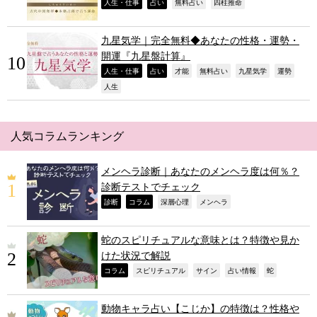
,
,
,
,
人生・仕事
占い
無料占い
四柱推命
九星気学｜完全無料◆あなたの性格・運勢・
開運『九星盤計算』
,
,
,
,
,
,
人生・仕事
占い
才能
無料占い
九星気学
運勢
,
人生
人気コラムランキング
メンヘラ診断｜あなたのメンヘラ度は何％？
診断テストでチェック
,
,
,
,
診断
コラム
深層心理
メンヘラ
蛇のスピリチュアルな意味とは？特徴や見か
けた状況で解説
,
,
,
,
,
コラム
スピリチュアル
サイン
占い情報
蛇
動物キャラ占い【こじか】の特徴は？性格や