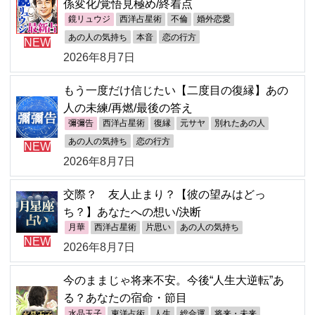
係変化/覚悟見極め/終着点
鏡リュウジ
西洋占星術
不倫
婚外恋愛
あの人の気持ち
本音
恋の行方
NEW
2026年8月7日
もう一度だけ信じたい【二度目の復縁】あの
人の未練/再燃/最後の答え
彌彌告
西洋占星術
復縁
元サヤ
別れたあの人
あの人の気持ち
恋の行方
NEW
2026年8月7日
交際？ 友人止まり？【彼の望みはどっ
ち？】あなたへの想い/決断
月華
西洋占星術
片思い
あの人の気持ち
NEW
2026年8月7日
今のままじゃ将来不安。今後“人生大逆転”あ
る？あなたの宿命・節目
水晶玉子
東洋占術
人生
総合運
将来・未来