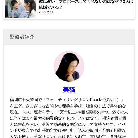
彼氏占い｜プロポーズしてくれないのはなぜ？2人は
結婚できる？
2022.2.11
監修者紹介
美猫
福岡市中央警固で「フォ—チュリングサロンBeneko(びねこ）」
を主宰。さまざまな占術や心理学を学び、独自の手法で具体的な
現在、未来、運命を示し、1万件以上の相談実績を持つ。多くの人
に当てはまる最大公約数的なアドバイスではなく、相談者個人個
人に焦点をおいた身近で効果的な鑑定によって支持を得て、イベ
ントや東京での出張鑑定では先行申し込みが殺到・予約も困難な
人気を博す。主宰サロンにおける対人鑑定、電話鑑定、各種講座