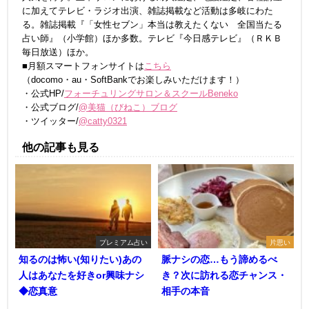
に加えてテレビ・ラジオ出演、雑誌掲載など活動は多岐にわた
る。雑誌掲載『「女性セブン」本当は教えたくない 全国当たる
占い師』（小学館）ほか多数。テレビ『今日感テレビ』（ＲＫＢ
毎日放送）ほか。
■月額スマートフォンサイトは
こちら
（docomo・au・SoftBankでお楽しみいただけます！）
・公式HP/
フォーチュリングサロン＆スクールBeneko
・公式ブログ/
@美猫（びねこ）ブログ
・ツイッター/
@catty0321
他の記事も見る
プレミアム占い
片思い
知るのは怖い(知りたい)あの
脈ナシの恋…もう諦めるべ
人はあなたを好きor興味ナシ
き？次に訪れる恋チャンス・
◆恋真意
相手の本音