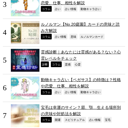
恋愛、仕事、相性を解説
,
,
,
,
コラム
占い
占い情報
動物キャラ占い
ルノルマン【No.20庭園】カードの意味と読
み方解説
,
,
,
,
コラム
占い情報
意味
ルノルマンカード
霊感診断｜あなたには霊感がある？ない？心
霊レベルをチェック
,
,
,
,
診断
コラム
霊感
心霊
動物キャラ占い【ペガサス】の特徴は？性格
や恋愛、仕事、相性を解説
,
,
,
,
コラム
占い
占い情報
動物キャラ占い
宝毛は幸運のサイン？眉、顎…生える場所別
の意味や対処法を解説
,
,
,
,
,
コラム
開運
スピリチュアル
占い情報
宝毛