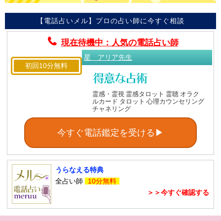
【電話占いメル】プロの占い師に今すぐ相談
現在待機中：人気の電話占い師
星 アリア先生
初回10分無料
霊感・霊視 霊感タロット 霊聴 オラク
ルカード タロット 心理カウンセリング
チャネリング
今すぐ電話鑑定を受ける▶
うらなえる特典
全占い師
10分無料
＞＞今すぐ確認する