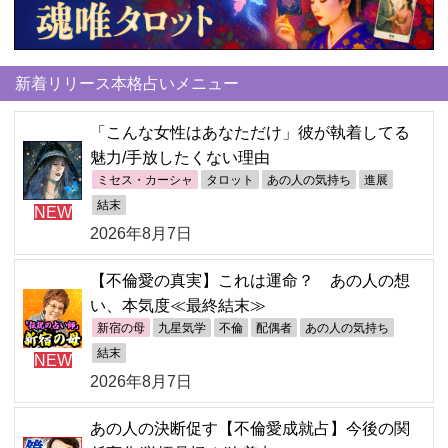
新着リリース本格占いメニュー
「こんな女性はあなただけ」彼が執着してる
魅力/手放したくない理由
ミセス・カーシャ
タロット
あの人の気持ち
進展
結末
NEW
2026年8月7日
【不倫愛の真実】これは運命？ あの人の想
い、本気度≪最終結末≫
新宿の母
九星気学
不倫
配偶者
あの人の気持ち
結末
NEW
2026年8月7日
あの人の決断促す【不倫愛成就占】今後の関