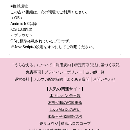
■推奨環境
この占い番組は、次の環境でご利用ください。
＜OS＞
Android 5.0以降
iOS 10.0以降
＜ブラウザ＞
OSに標準搭載されているブラウザ。
※JavaScriptの設定をオンにしてご利用ください。
「うらなえる」について
利用規約
特定商取引法に基づく表記
免責事項
プライバシーポリシー
占い師一覧
運営会社
メルマガ配信解除
よくある質問
お問い合わせ
【人気の関連サイト】
木下レオン 帝王数
村野弘味の招運推命
Love Me Doの占い
水晶玉子 陰陽艶花占
鏡リュウジ│精密ホロスコープ