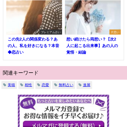
プレミアム占い
片思い
この先2人の関係変わる？あ
想い続けたら両想い？【次2
の人、私を好きになる？本音
人に起こる出来事】あの人の
◆恋占い
覚悟・結論
関連キーワード
美猫
相性
恋愛
無料占い
進展