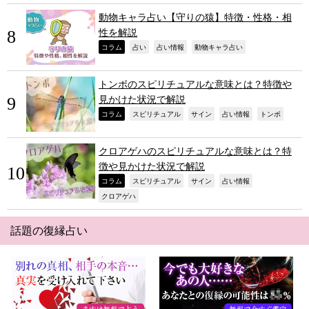
動物キャラ占い【守りの猿】特徴・性格・相
性を解説
,
,
,
,
コラム
占い
占い情報
動物キャラ占い
トンボのスピリチュアルな意味とは？特徴や
見かけた状況で解説
,
,
,
,
,
コラム
スピリチュアル
サイン
占い情報
トンボ
クロアゲハのスピリチュアルな意味とは？特
徴や見かけた状況で解説
,
,
,
,
コラム
スピリチュアル
サイン
占い情報
,
クロアゲハ
話題の復縁占い