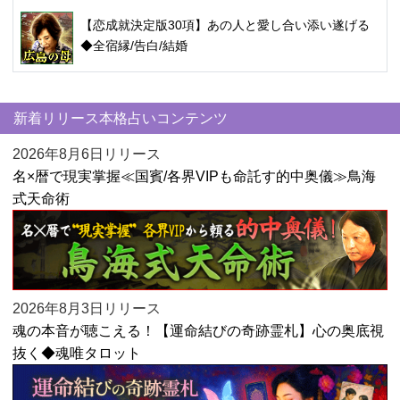
【恋成就決定版30項】あの人と愛し合い添い遂げる
◆全宿縁/告白/結婚
新着リリース本格占いコンテンツ
2026年8月6日リリース
名×暦で現実掌握≪国賓/各界VIPも命託す的中奥儀≫鳥海
式天命術
2026年8月3日リリース
魂の本音が聴こえる！【運命結びの奇跡霊札】心の奥底視
抜く◆魂唯タロット