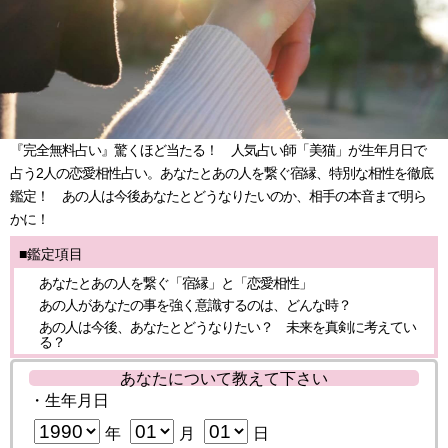
『完全無料占い』驚くほど当たる！ 人気占い師「美猫」が生年月日で
占う2人の恋愛相性占い。あなたとあの人を繋ぐ宿縁、特別な相性を徹底
鑑定！ あの人は今後あなたとどうなりたいのか、相手の本音まで明ら
かに！
■鑑定項目
あなたとあの人を繋ぐ「宿縁」と「恋愛相性」
あの人があなたの事を強く意識するのは、どんな時？
あの人は今後、あなたとどうなりたい？ 未来を真剣に考えてい
る？
あなたについて教えて下さい
・生年月日
年
月
日