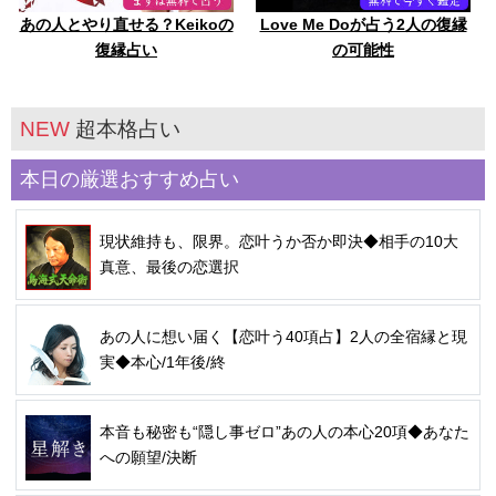
あの人とやり直せる？Keikoの
Love Me Doが占う2人の復縁
復縁占い
の可能性
NEW
超本格占い
本日の厳選おすすめ占い
現状維持も、限界。恋叶うか否か即決◆相手の10大
真意、最後の恋選択
あの人に想い届く【恋叶う40項占】2人の全宿縁と現
実◆本心/1年後/終
本音も秘密も“隠し事ゼロ”あの人の本心20項◆あなた
への願望/決断