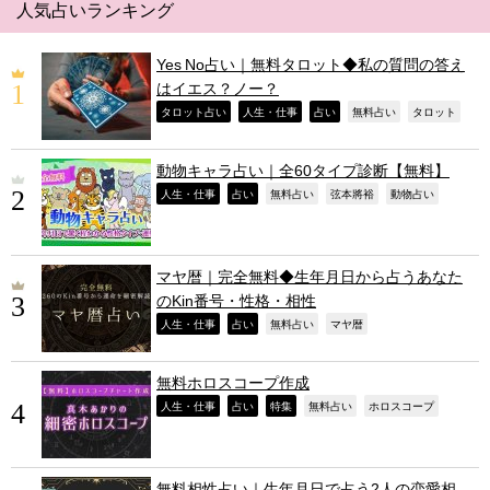
人気占いランキング
Yes No占い｜無料タロット◆私の質問の答え
はイエス？ノー？
,
,
,
,
,
タロット占い
人生・仕事
占い
無料占い
タロット
動物キャラ占い｜全60タイプ診断【無料】
,
,
,
,
,
人生・仕事
占い
無料占い
弦本將裕
動物占い
マヤ暦｜完全無料◆生年月日から占うあなた
のKin番号・性格・相性
,
,
,
,
人生・仕事
占い
無料占い
マヤ暦
無料ホロスコープ作成
,
,
,
,
,
人生・仕事
占い
特集
無料占い
ホロスコープ
無料相性占い｜生年月日で占う2人の恋愛相