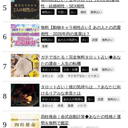
性・結婚相性・SEX相性
,
,
,
,
,
相性占い
片思い
占い
相性
無料占い
無料【動物キャラ相性占い】あの人との恋愛
相性・2026年内の進展は？
,
,
,
,
,
相性占い
あの人の気持ち
占い
恋愛
無料占い
,
進展
ガチで当たる！完全無料タロット占い◆あな
たの運命・人生の転機
,
,
,
,
,
タロット占い
人生・仕事
占い
転機
無料占い
,
,
,
タロット
人生
マドモアゼル・ミータン
タロット占い｜彼の気持ちは…？あなたに向
けるリアルな本音とは
,
,
,
,
,
タロット占い
あの人の気持ち
占い
恋愛
無料占い
,
,
,
,
タロット
本音
進展
パトラ
四柱推命｜命式自動計算◆あなたの性格と運
勢を無料で鑑定