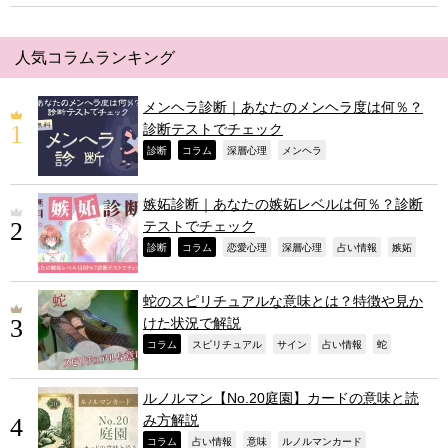
人気コラムランキング
メンヘラ診断｜あなたのメンヘラ度は何％？
診断テストでチェック
,
,
,
,
診断
コラム
深層心理
メンヘラ
嫉妬診断｜あなたの嫉妬レベルは何％？診断
テストでチェック
,
,
,
,
,
,
診断
コラム
恋愛心理
深層心理
占い情報
嫉妬
蛇のスピリチュアルな意味とは？特徴や見か
けた状況で解説
,
,
,
,
,
コラム
スピリチュアル
サイン
占い情報
蛇
ルノルマン【No.20庭園】カードの意味と読
み方解説
,
,
,
,
コラム
占い情報
意味
ルノルマンカード