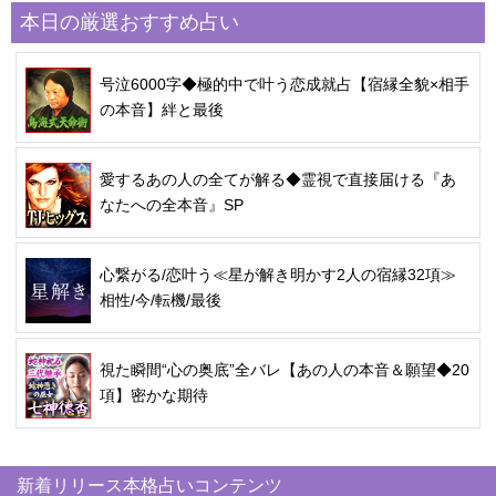
本日の厳選おすすめ占い
号泣6000字◆極的中で叶う恋成就占【宿縁全貌×相手
の本音】絆と最後
愛するあの人の全てが解る◆霊視で直接届ける『あ
なたへの全本音』SP
心繋がる/恋叶う≪星が解き明かす2人の宿縁32項≫
相性/今/転機/最後
視た瞬間“心の奥底”全バレ【あの人の本音＆願望◆20
項】密かな期待
新着リリース本格占いコンテンツ