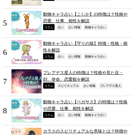
動物キャラ占い【こじか】の特徴は？性格や
恋愛、仕事、相性を解説
,
,
,
,
コラム
占い
占い情報
動物キャラ占い
動物キャラ占い【守りの猿】特徴・性格・相
性を解説
,
,
,
,
コラム
占い
占い情報
動物キャラ占い
プレアデス星人の特徴は？性格や見た目・
顔、使命、恋愛観を解説
,
,
,
,
コラム
スピリチュアル
占い情報
プレアデス星人
動物キャラ占い【ペガサス】の特徴は？性格
や恋愛、仕事、相性を解説
,
,
,
,
コラム
占い
占い情報
動物キャラ占い
カラスのスピリチュアルな意味とは？特徴や