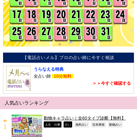
【電話占いメル】プロの占い師に今すぐ相談
うらなえる特典
全占い師
10分無料
＞＞今すぐ確認する
人気占いランキング
動物キャラ占い｜全60タイプ診断【無料】
,
,
,
,
,
人生・仕事
占い
無料占い
弦本將裕
動物占い