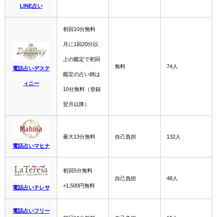
LINE占い
初回10分無料
月に1回20分以
上の鑑定で初回
無料
74人
電話占いデステ
鑑定の占い師は
ィニー
10分無料（登録
翌月以降）
最大13分無料
自己負担
132人
電話占いマヒナ
初回5分無料
自己負担
48人
+1,500円無料
電話占いテレサ
電話占いフリー