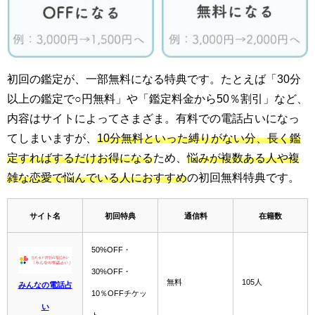
初回の鑑定が、一部無料になる特典です。たとえば「30分
以上の鑑定で○円無料」や「鑑定料金から50％割引」など、
内容はサイトによってさまざま。有料での電話占いになっ
てしまいますが、
10分無料といった縛りがない分、長く鑑
定すればするだけお得になる
ため、
悩みが複数ある人や複
雑な恋愛で悩んでいる人におすすめ
の初回無料特典です。
サイト名
初回特典
通信料
在籍数
50%OFF・
30%OFF・
無料
105人
みんなの電話占
10％OFFチケッ
い