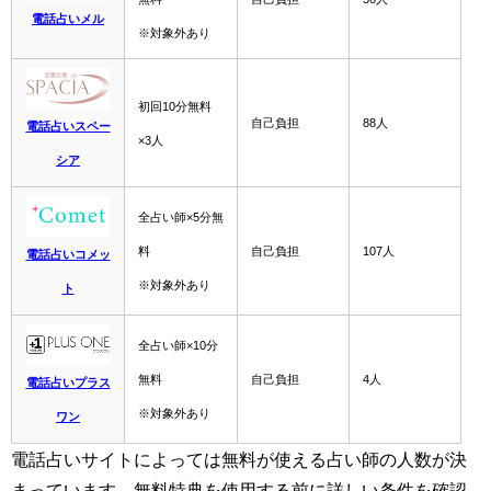
電話占いメル
※対象外あり
初回10分無料
自己負担
88人
電話占いスペー
×3人
シア
全占い師×5分無
料
自己負担
107人
電話占いコメッ
※対象外あり
ト
全占い師×10分
無料
自己負担
4人
電話占いプラス
※対象外あり
ワン
電話占いサイトによっては無料が使える占い師の人数が決
まっています。無料特典を使用する前に詳しい条件を確認