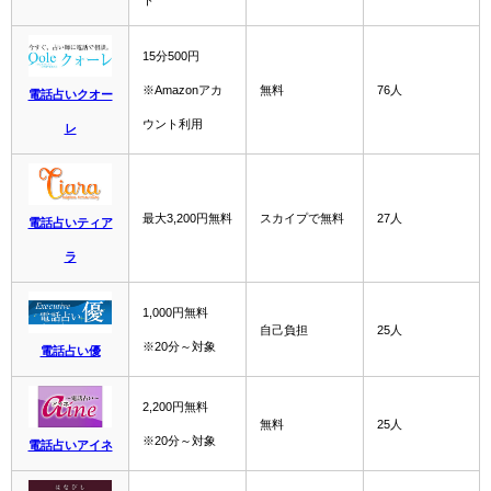
ト
15分500円
※Amazonアカ
無料
76人
電話占いクオー
ウント利用
レ
最大3,200円無料
スカイプで無料
27人
電話占いティア
ラ
1,000円無料
自己負担
25人
※20分～対象
電話占い優
2,200円無料
無料
25人
※20分～対象
電話占いアイネ