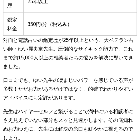
25年以上
歴
鑑定
350円/分（税込み）
料金
対面と電話占いの鑑定歴が25年以上という、大ベテラン占
い師・ゆい麗央奈先生。圧倒的なサイキック能力で、これ
まで約15,000人以上の相談者たちの悩みを解決に導いてき
ました。
口コミでも、ゆい先生の凄まじいパワーを感じている声が
多数！ただお力があるだけではなく、的確でわかりやすい
アドバイスにも定評があります。
先生はハイヤーセルフと繋がることで渦中にいる相談者に
さえ見えていない部分もスッと見透かします。その底知れ
ぬお力ゆえに、先生には解決の糸口も鮮やかに視えるので
しょう。