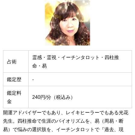
霊感・霊視・イーチンタロット・四柱推
占術
命・易
鑑定歴
-
鑑定料
240円/分（税込み）
金
開運アドバイザーでもあり、レイキヒーラーでもある光花
先生。四柱推命で生涯のバイオリズムを、易（周易・断
易）で悩みの選択肢を、イーチンタロットで『過去、現