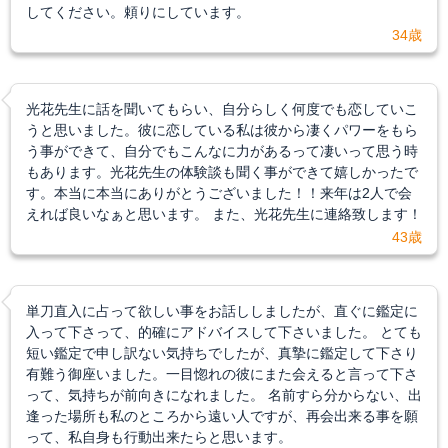
してください。頼りにしています。
34歳
光花先生に話を聞いてもらい、自分らしく何度でも恋していこ
うと思いました。彼に恋している私は彼から凄くパワーをもら
う事ができて、自分でもこんなに力があるって凄いって思う時
もあります。光花先生の体験談も聞く事ができて嬉しかったで
す。本当に本当にありがとうございました！！来年は2人で会
えれば良いなぁと思います。 また、光花先生に連絡致します！
43歳
単刀直入に占って欲しい事をお話ししましたが、直ぐに鑑定に
入って下さって、的確にアドバイスして下さいました。 とても
短い鑑定で申し訳ない気持ちでしたが、真摯に鑑定して下さり
有難う御座いました。一目惚れの彼にまた会えると言って下さ
って、気持ちが前向きになれました。 名前すら分からない、出
逢った場所も私のところから遠い人ですが、再会出来る事を願
って、私自身も行動出来たらと思います。