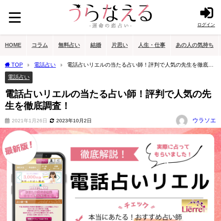
ログイン
HOME
コラム
無料占い
結婚
片思い
人生・仕事
あの人の気持ち
TOP
電話占い
電話占いリエルの当たる占い師！評判で人気の先生を徹底調
査！
電話占い
電話占いリエルの当たる占い師！評判で人気の先
生を徹底調査！
ウラソエ
2021年1月26日
2023年10月2日