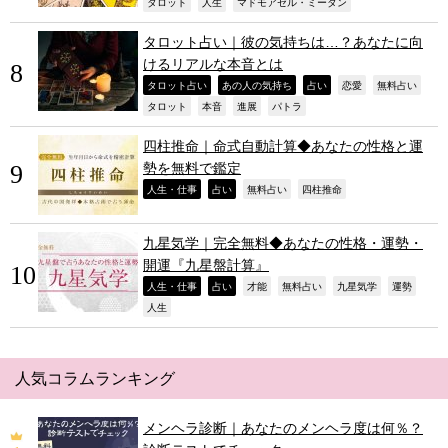
,
,
,
タロット
人生
マドモアゼル・ミータン
タロット占い｜彼の気持ちは…？あなたに向
けるリアルな本音とは
,
,
,
,
,
タロット占い
あの人の気持ち
占い
恋愛
無料占い
,
,
,
,
タロット
本音
進展
パトラ
四柱推命｜命式自動計算◆あなたの性格と運
勢を無料で鑑定
,
,
,
,
人生・仕事
占い
無料占い
四柱推命
九星気学｜完全無料◆あなたの性格・運勢・
開運『九星盤計算』
,
,
,
,
,
,
人生・仕事
占い
才能
無料占い
九星気学
運勢
,
人生
人気コラムランキング
メンヘラ診断｜あなたのメンヘラ度は何％？