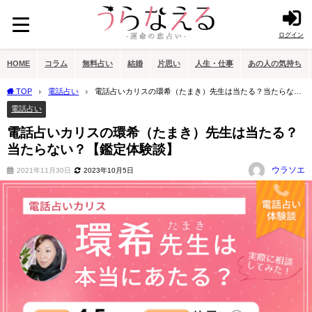
ログイン
HOME
コラム
無料占い
結婚
片思い
人生・仕事
あの人の気持ち
TOP
電話占い
電話占いカリスの環希（たまき）先生は当たる？当たらな
い？【鑑定体験談】
電話占い
電話占いカリスの環希（たまき）先生は当たる？
当たらない？【鑑定体験談】
ウラソエ
2021年11月30日
2023年10月5日