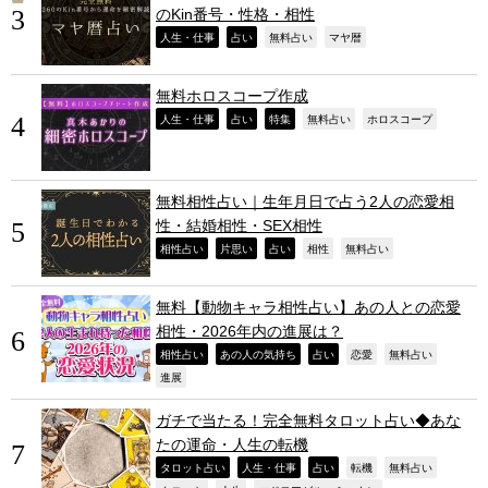
のKin番号・性格・相性
,
,
,
,
人生・仕事
占い
無料占い
マヤ暦
無料ホロスコープ作成
,
,
,
,
,
人生・仕事
占い
特集
無料占い
ホロスコープ
無料相性占い｜生年月日で占う2人の恋愛相
性・結婚相性・SEX相性
,
,
,
,
,
相性占い
片思い
占い
相性
無料占い
無料【動物キャラ相性占い】あの人との恋愛
相性・2026年内の進展は？
,
,
,
,
,
相性占い
あの人の気持ち
占い
恋愛
無料占い
,
進展
ガチで当たる！完全無料タロット占い◆あな
たの運命・人生の転機
,
,
,
,
,
タロット占い
人生・仕事
占い
転機
無料占い