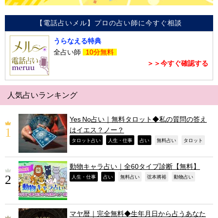
【電話占いメル】プロの占い師に今すぐ相談
うらなえる特典
全占い師
10分無料
＞＞今すぐ確認する
人気占いランキング
Yes No占い｜無料タロット◆私の質問の答え
はイエス？ノー？
,
,
,
,
,
タロット占い
人生・仕事
占い
無料占い
タロット
動物キャラ占い｜全60タイプ診断【無料】
,
,
,
,
,
人生・仕事
占い
無料占い
弦本將裕
動物占い
マヤ暦｜完全無料◆生年月日から占うあなた