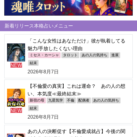
新着リリース本格占いメニュー
「こんな女性はあなただけ」彼が執着してる
魅力/手放したくない理由
ミセス・カーシャ
タロット
あの人の気持ち
進展
結末
NEW
2026年8月7日
【不倫愛の真実】これは運命？ あの人の想
い、本気度≪最終結末≫
新宿の母
九星気学
不倫
配偶者
あの人の気持ち
結末
NEW
2026年8月7日
あの人の決断促す【不倫愛成就占】今後の関