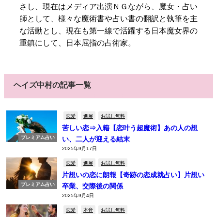
さし、現在はメディア出演ＮＧながら、魔女・占い
師として、様々な魔術書や占い書の翻訳と執筆を主
な活動とし、現在も第一線で活躍する日本魔女界の
重鎮にして、日本屈指の占術家。
ヘイズ中村の記事一覧
恋愛
進展
お試し無料
苦しい恋⇒入籍【恋叶う超魔術】あの人の想
プレミアム占い
い、二人が迎える結末
2025年9月17日
恋愛
進展
お試し無料
片想いの恋に朗報【奇跡の恋成就占い】片想い
プレミアム占い
卒業、交際後の関係
2025年9月4日
恋愛
本音
お試し無料