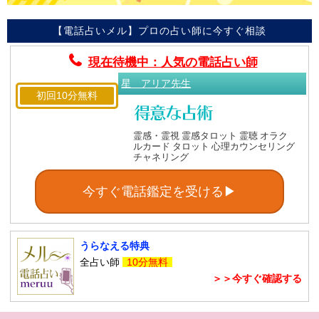
【電話占いメル】プロの占い師に今すぐ相談
現在待機中：人気の電話占い師
星 アリア先生
初回10分無料
霊感・霊視 霊感タロット 霊聴 オラク
ルカード タロット 心理カウンセリング
チャネリング
今すぐ電話鑑定を受ける▶
うらなえる特典
全占い師
10分無料
＞＞今すぐ確認する