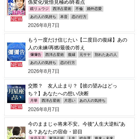
係変化/覚悟見極め/終着点
鏡リュウジ
西洋占星術
不倫
婚外恋愛
あの人の気持ち
本音
恋の行方
NEW
2026年8月7日
もう一度だけ信じたい【二度目の復縁】あの
人の未練/再燃/最後の答え
彌彌告
西洋占星術
復縁
元サヤ
別れたあの人
あの人の気持ち
恋の行方
NEW
2026年8月7日
交際？ 友人止まり？【彼の望みはどっ
ち？】あなたへの想い/決断
月華
西洋占星術
片思い
あの人の気持ち
NEW
2026年8月7日
今のままじゃ将来不安。今後“人生大逆転”あ
る？あなたの宿命・節目
水晶玉子
東洋占術
人生
総合運
将来・未来