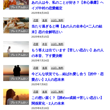
あの人は今、私のことが好き？【本心暴露】ヘ
プレミアム占い
イズ中村の恋愛鑑定
2025年8月29日
恋愛
進展
お試し無料
当たり過ぎると噂【あの人の全本心×二人の結
プレミアム占い
末】恋の全解明占い
2025年8月15日
恋愛
本音
お試し無料
もう答えは出ています【苦しい恋占い】あの人
プレミアム占い
の本音、下す愛決断
2025年7月24日
恋愛
進展
お試し無料
今どんな状況でも…結ばれ愛し合う【的中・恋
プレミアム占い
愛占い】2人の恋未来
2025年7月8日
恋愛
進展
お試し無料
この想い届く？【諦めor成就⇒苦しい恋占い】
プレミアム占い
関係変化・2人の未来
2025年6月19日