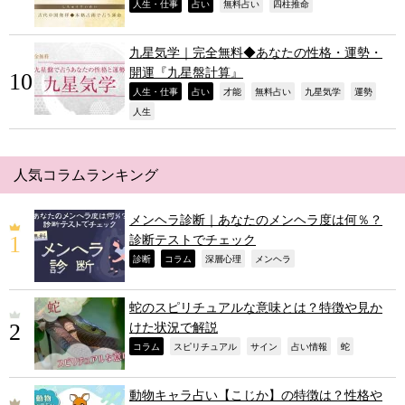
,
,
,
,
人生・仕事
占い
無料占い
四柱推命
九星気学｜完全無料◆あなたの性格・運勢・
開運『九星盤計算』
,
,
,
,
,
,
人生・仕事
占い
才能
無料占い
九星気学
運勢
,
人生
人気コラムランキング
メンヘラ診断｜あなたのメンヘラ度は何％？
診断テストでチェック
,
,
,
,
診断
コラム
深層心理
メンヘラ
蛇のスピリチュアルな意味とは？特徴や見か
けた状況で解説
,
,
,
,
,
コラム
スピリチュアル
サイン
占い情報
蛇
動物キャラ占い【こじか】の特徴は？性格や