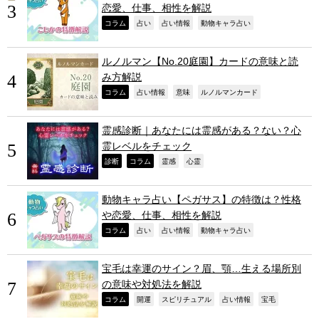
恋愛、仕事、相性を解説
,
,
,
,
コラム
占い
占い情報
動物キャラ占い
ルノルマン【No.20庭園】カードの意味と読
み方解説
,
,
,
,
コラム
占い情報
意味
ルノルマンカード
霊感診断｜あなたには霊感がある？ない？心
霊レベルをチェック
,
,
,
,
診断
コラム
霊感
心霊
動物キャラ占い【ペガサス】の特徴は？性格
や恋愛、仕事、相性を解説
,
,
,
,
コラム
占い
占い情報
動物キャラ占い
宝毛は幸運のサイン？眉、顎…生える場所別
の意味や対処法を解説
,
,
,
,
,
コラム
開運
スピリチュアル
占い情報
宝毛