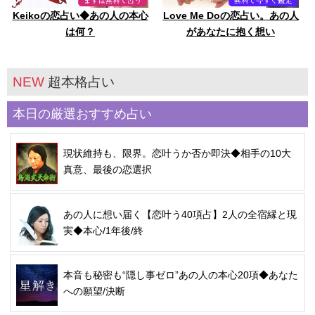
Keikoの恋占い◆あの人の本心
Love Me Doの恋占い。あの人
は何？
があなたに抱く想い
NEW
超本格占い
本日の厳選おすすめ占い
現状維持も、限界。恋叶うか否か即決◆相手の10大
真意、最後の恋選択
あの人に想い届く【恋叶う40項占】2人の全宿縁と現
実◆本心/1年後/終
本音も秘密も“隠し事ゼロ”あの人の本心20項◆あなた
への願望/決断