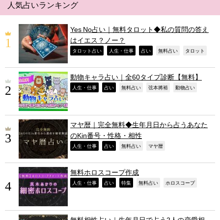
人気占いランキング
Yes No占い｜無料タロット◆私の質問の答え
はイエス？ノー？
,
,
,
,
,
タロット占い
人生・仕事
占い
無料占い
タロット
動物キャラ占い｜全60タイプ診断【無料】
,
,
,
,
,
人生・仕事
占い
無料占い
弦本將裕
動物占い
マヤ暦｜完全無料◆生年月日から占うあなた
のKin番号・性格・相性
,
,
,
,
人生・仕事
占い
無料占い
マヤ暦
無料ホロスコープ作成
,
,
,
,
,
人生・仕事
占い
特集
無料占い
ホロスコープ
無料相性占い｜生年月日で占う2人の恋愛相