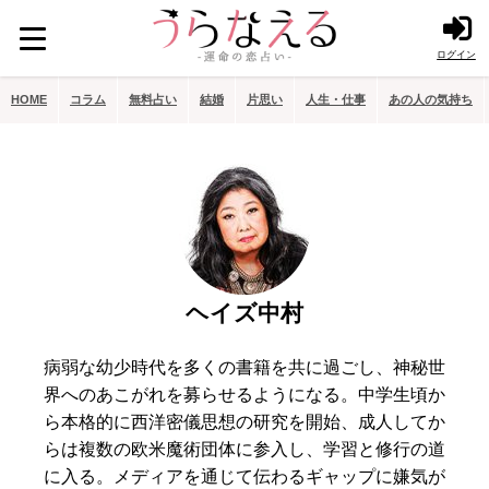
ログイン
HOME
コラム
無料占い
結婚
片思い
人生・仕事
あの人の気持ち
ヘイズ中村
病弱な幼少時代を多くの書籍を共に過ごし、神秘世
界へのあこがれを募らせるようになる。中学生頃か
ら本格的に西洋密儀思想の研究を開始、成人してか
らは複数の欧米魔術団体に参入し、学習と修行の道
に入る。メディアを通じて伝わるギャップに嫌気が