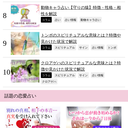
動物キャラ占い【守りの猿】特徴・性格・相
性を解説
,
,
,
,
コラム
占い
占い情報
動物キャラ占い
トンボのスピリチュアルな意味とは？特徴や
見かけた状況で解説
,
,
,
,
,
コラム
スピリチュアル
サイン
占い情報
トンボ
クロアゲハのスピリチュアルな意味とは？特
徴や見かけた状況で解説
,
,
,
,
コラム
スピリチュアル
サイン
占い情報
,
クロアゲハ
話題の恋愛占い