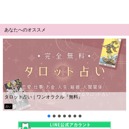
あなたへのオススメ
Yes N
ト占い｜ワンオラクル『無料』
ー？
タロット占い