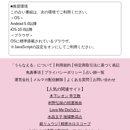
■推奨環境
この占い番組は、次の環境でご利用ください。
＜OS＞
Android 5.0以降
iOS 10.0以降
＜ブラウザ＞
OSに標準搭載されているブラウザ。
※JavaScriptの設定をオンにしてご利用ください。
「うらなえる」について
利用規約
特定商取引法に基づく表記
免責事項
プライバシーポリシー
占い師一覧
運営会社
メルマガ配信解除
よくある質問
お問い合わせ
【人気の関連サイト】
木下レオン 帝王数
村野弘味の招運推命
Love Me Doの占い
水晶玉子 陰陽艶花占
鏡リュウジ│精密ホロスコープ