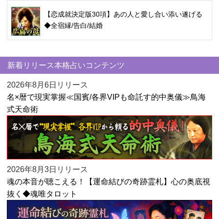
【恋成就決定版30項】あの人と愛し合い添い遂げる
◆全宿縁/告白/結婚
新着リリース本格占いコンテンツ
2026年8月6日リリース
名×暦で現実掌握≪国賓/各界VIPも命託す的中奥儀≫鳥海
式天命術
2026年8月3日リリース
魂の本音が聴こえる！【運命結びの奇跡霊札】心の奥底視
抜く◆魂唯タロット