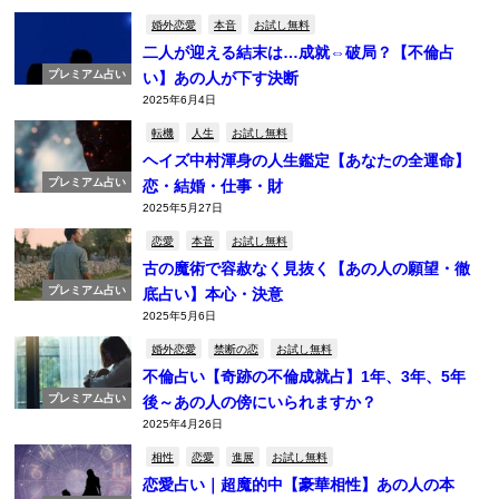
婚外恋愛
本音
お試し無料
二人が迎える結末は…成就⇔破局？【不倫占
プレミアム占い
い】あの人が下す決断
2025年6月4日
転機
人生
お試し無料
ヘイズ中村渾身の人生鑑定【あなたの全運命】
プレミアム占い
恋・結婚・仕事・財
2025年5月27日
恋愛
本音
お試し無料
古の魔術で容赦なく見抜く【あの人の願望・徹
プレミアム占い
底占い】本心・決意
2025年5月6日
婚外恋愛
禁断の恋
お試し無料
不倫占い【奇跡の不倫成就占】1年、3年、5年
プレミアム占い
後～あの人の傍にいられますか？
2025年4月26日
相性
恋愛
進展
お試し無料
恋愛占い｜超魔的中【豪華相性】あの人の本