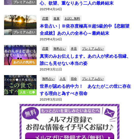
プレミアム占い
心、欲望、重なりあう二人の最終結末
2025年4月14日
恋愛
進展
お試し無料
本音占い｜※依存度極高※超S級的中【恋願望
プレミアム占い
全成就】あの人の全本心～最終結末
2025年4月14日
恋愛
無料占い
本音
プレミアム占い
真実のみお伝えします。あの人が求める宿縁、
あの人の気持ち
誰にも見せない本当の姿
2025年3月11日
無料占い
人生
宿命
プレミアム占い
世界が認める的中力！ あなたがこの世に存在
人生・仕事
する理由と為すべき宿命
2025年3月10日