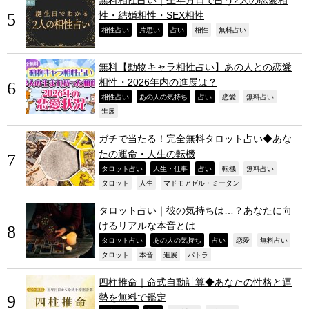
性・結婚相性・SEX相性
,
,
,
,
,
相性占い
片思い
占い
相性
無料占い
無料【動物キャラ相性占い】あの人との恋愛
相性・2026年内の進展は？
,
,
,
,
,
相性占い
あの人の気持ち
占い
恋愛
無料占い
,
進展
ガチで当たる！完全無料タロット占い◆あな
たの運命・人生の転機
,
,
,
,
,
タロット占い
人生・仕事
占い
転機
無料占い
,
,
,
タロット
人生
マドモアゼル・ミータン
タロット占い｜彼の気持ちは…？あなたに向
けるリアルな本音とは
,
,
,
,
,
タロット占い
あの人の気持ち
占い
恋愛
無料占い
,
,
,
,
タロット
本音
進展
パトラ
四柱推命｜命式自動計算◆あなたの性格と運
勢を無料で鑑定