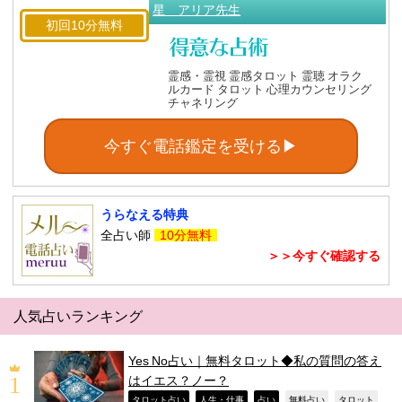
星 アリア先生
初回10分無料
霊感・霊視 霊感タロット 霊聴 オラク
ルカード タロット 心理カウンセリング
チャネリング
今すぐ電話鑑定を受ける▶
うらなえる特典
全占い師
10分無料
＞＞今すぐ確認する
人気占いランキング
Yes No占い｜無料タロット◆私の質問の答え
はイエス？ノー？
,
,
,
,
,
タロット占い
人生・仕事
占い
無料占い
タロット