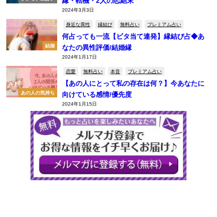
縁・転機・2人の恋結末
2024年3月3日
身近な異性
縁結び
無料占い
プレミアム占い
何占っても一流【ビタ当て連発】縁結び占◆あ
結婚
なたの異性評価/結婚縁
2024年1月17日
恋愛
無料占い
本音
プレミアム占い
【あの人にとって私の存在は何？】今あなたに
あの人の気持ち
向けている感情/優先度
2024年1月15日