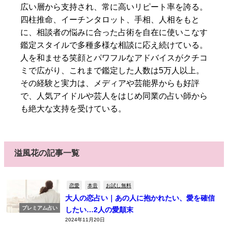
広い層から支持され、常に高いリピート率を誇る。
四柱推命、イーチンタロット、手相、人相をもと
に、相談者の悩みに合った占術を自在に使いこなす
鑑定スタイルで多種多様な相談に応え続けている。
人を和ませる笑顔とパワフルなアドバイスがクチコ
ミで広がり、これまで鑑定した人数は5万人以上。
その経験と実力は、メディアや芸能界からも好評
で、人気アイドルや芸人をはじめ同業の占い師から
も絶大な支持を受けている。
溢風花の記事一覧
恋愛
本音
お試し無料
大人の恋占い｜あの人に抱かれたい、愛を確信
プレミアム占い
したい…2人の愛顛末
2024年11月20日