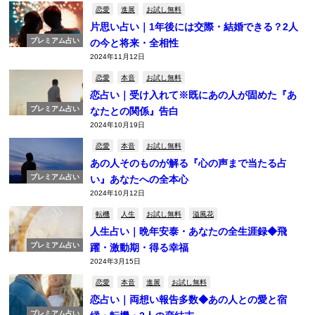
恋愛
進展
お試し無料
片思い占い｜1年後には交際・結婚できる？2人
プレミアム占い
の今と将来・全相性
2024年11月12日
恋愛
本音
お試し無料
恋占い｜受け入れて※既にあの人が固めた『あ
プレミアム占い
なたとの関係』告白
2024年10月19日
恋愛
本音
お試し無料
あの人そのものが解る『心の声まで当たる占
プレミアム占い
い』あなたへの全本心
2024年10月12日
転機
人生
お試し無料
溢風花
人生占い｜晩年安泰・あなたの全生涯録◆飛
プレミアム占い
躍・激動期・得る幸福
2024年3月15日
恋愛
本音
進展
お試し無料
恋占い｜両想い報告多数◆あの人との愛と宿
プレミアム占い