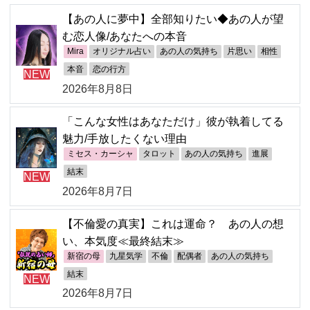
【あの人に夢中】全部知りたい◆あの人が望
む恋人像/あなたへの本音
Mira
オリジナル占い
あの人の気持ち
片思い
相性
本音
恋の行方
NEW
2026年8月8日
「こんな女性はあなただけ」彼が執着してる
魅力/手放したくない理由
ミセス・カーシャ
タロット
あの人の気持ち
進展
結末
NEW
2026年8月7日
【不倫愛の真実】これは運命？ あの人の想
い、本気度≪最終結末≫
新宿の母
九星気学
不倫
配偶者
あの人の気持ち
結末
NEW
2026年8月7日