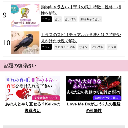
動物キャラ占い【守りの猿】特徴・性格・相
性を解説
,
,
,
,
コラム
占い
占い情報
動物キャラ占い
カラスのスピリチュアルな意味とは？特徴や
見かけた状況で解説
,
,
,
,
,
コラム
スピリチュアル
サイン
占い情報
カラス
話題の復縁占い
あの人とやり直せる？Keikoの
Love Me Doが占う2人の復縁
復縁占い
の可能性