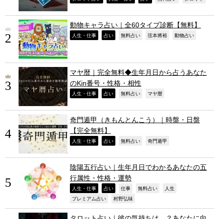
動物キャラ占い｜全60タイプ診断【無料】
,
,
,
,
,
人生・仕事
占い
無料占い
弦本將裕
動物占い
マヤ暦｜完全無料◆生年月日から占うあなた
のKin番号・性格・相性
,
,
,
,
人生・仕事
占い
無料占い
マヤ暦
奇門遁甲（きもんとんこう）｜時盤・日盤
【完全無料】
,
,
,
,
人生・仕事
占い
無料占い
奇門遁甲
陰陽五行占い｜生年月日でわかるあなたの五
行属性・性格・運勢
,
,
,
,
,
人生・仕事
占い
仕事
無料占い
人生
,
,
プレミアム占い
村野弘味
タロット占い｜彼の気持ちは…？あなたに向