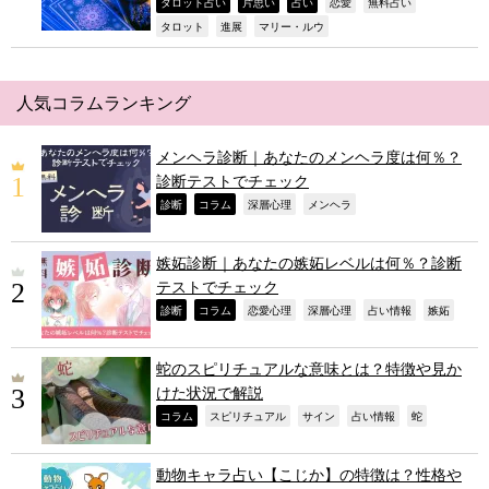
,
,
,
,
,
タロット占い
片思い
占い
恋愛
無料占い
,
,
,
タロット
進展
マリー・ルウ
人気コラムランキング
メンヘラ診断｜あなたのメンヘラ度は何％？
診断テストでチェック
,
,
,
,
診断
コラム
深層心理
メンヘラ
嫉妬診断｜あなたの嫉妬レベルは何％？診断
テストでチェック
,
,
,
,
,
,
診断
コラム
恋愛心理
深層心理
占い情報
嫉妬
蛇のスピリチュアルな意味とは？特徴や見か
けた状況で解説
,
,
,
,
,
コラム
スピリチュアル
サイン
占い情報
蛇
動物キャラ占い【こじか】の特徴は？性格や