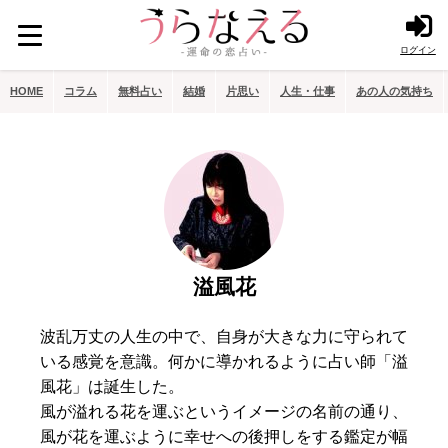
ログイン
HOME
コラム
無料占い
結婚
片思い
人生・仕事
あの人の気持ち
溢風花
波乱万丈の人生の中で、自身が大きな力に守られて
いる感覚を意識。何かに導かれるように占い師「溢
風花」は誕生した。
風が溢れる花を運ぶというイメージの名前の通り、
風が花を運ぶように幸せへの後押しをする鑑定が幅