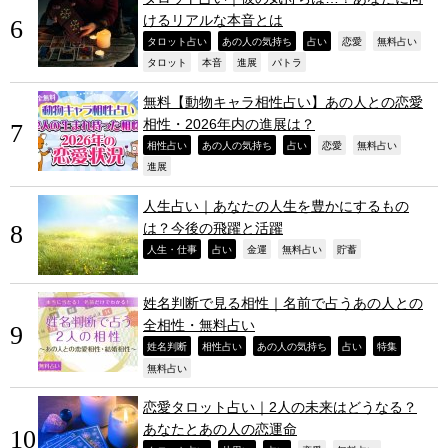
けるリアルな本音とは
,
,
,
,
,
タロット占い
あの人の気持ち
占い
恋愛
無料占い
,
,
,
,
タロット
本音
進展
パトラ
無料【動物キャラ相性占い】あの人との恋愛
相性・2026年内の進展は？
,
,
,
,
,
相性占い
あの人の気持ち
占い
恋愛
無料占い
,
進展
人生占い｜あなたの人生を豊かにするもの
は？今後の飛躍と活躍
,
,
,
,
,
人生・仕事
占い
金運
無料占い
貯蓄
姓名判断で見る相性｜名前で占うあの人との
全相性・無料占い
,
,
,
,
,
姓名判断
相性占い
あの人の気持ち
占い
特集
,
無料占い
恋愛タロット占い｜2人の未来はどうなる？
あなたとあの人の恋運命