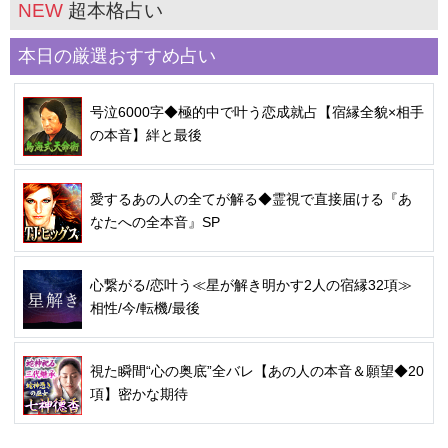
NEW
超本格占い
本日の厳選おすすめ占い
号泣6000字◆極的中で叶う恋成就占【宿縁全貌×相手
の本音】絆と最後
愛するあの人の全てが解る◆霊視で直接届ける『あ
なたへの全本音』SP
心繋がる/恋叶う≪星が解き明かす2人の宿縁32項≫
相性/今/転機/最後
視た瞬間“心の奥底”全バレ【あの人の本音＆願望◆20
項】密かな期待