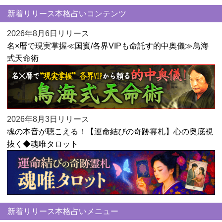
新着リリース本格占いコンテンツ
2026年8月6日リリース
名×暦で現実掌握≪国賓/各界VIPも命託す的中奥儀≫鳥海
式天命術
2026年8月3日リリース
魂の本音が聴こえる！【運命結びの奇跡霊札】心の奥底視
抜く◆魂唯タロット
新着リリース本格占いメニュー