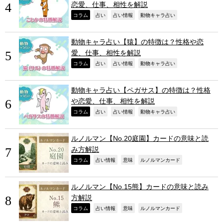
恋愛、仕事、相性を解説
,
,
,
,
コラム
占い
占い情報
動物キャラ占い
動物キャラ占い【猿】の特徴は？性格や恋
愛、仕事、相性を解説
,
,
,
,
コラム
占い
占い情報
動物キャラ占い
動物キャラ占い【ペガサス】の特徴は？性格
や恋愛、仕事、相性を解説
,
,
,
,
コラム
占い
占い情報
動物キャラ占い
ルノルマン【No.20庭園】カードの意味と読
み方解説
,
,
,
,
コラム
占い情報
意味
ルノルマンカード
ルノルマン【No.15熊】カードの意味と読み
方解説
,
,
,
,
コラム
占い情報
意味
ルノルマンカード