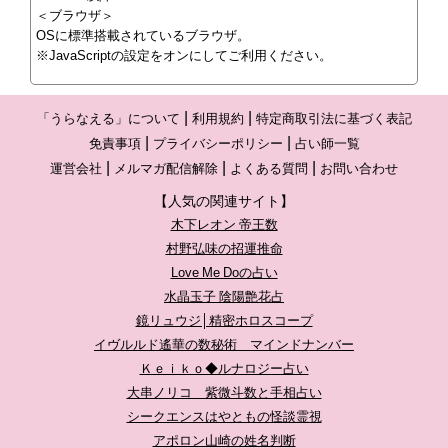
＜ブラウザ＞
OSに標準搭載されているブラウザ。
※JavaScriptの設定をオンにしてご利用ください。
「うらなえる」について
利用規約
特定商取引法に基づく表記
免責事項
プライバシーポリシー
占い師一覧
運営会社
メルマガ配信解除
よくある質問
お問い合わせ
【人気の関連サイト】
木下レオン 帝王数
村野弘味の招運推命
Love Me Doの占い
水晶玉子 陰陽艶花占
鏡リュウジ│精密ホロスコープ
イヴルルド遙華の数秘術 マインドナンバー
Ｋｅｉｋｏ◆ルナロジー占い
大串ノリコ 紫微斗数と手相占い
シークエンスはやともの怪談霊視
アポロン山崎の姓名判断