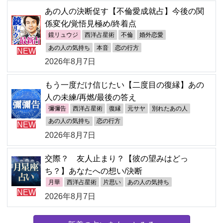
あの人の決断促す【不倫愛成就占】今後の関
係変化/覚悟見極め/終着点
鏡リュウジ
西洋占星術
不倫
婚外恋愛
あの人の気持ち
本音
恋の行方
NEW
2026年8月7日
もう一度だけ信じたい【二度目の復縁】あの
人の未練/再燃/最後の答え
彌彌告
西洋占星術
復縁
元サヤ
別れたあの人
あの人の気持ち
恋の行方
NEW
2026年8月7日
交際？ 友人止まり？【彼の望みはどっ
ち？】あなたへの想い/決断
月華
西洋占星術
片思い
あの人の気持ち
NEW
2026年8月7日