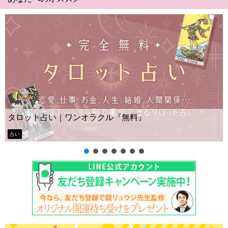
Yes No占い｜無
ンオラクル『無料』
ー？
タロット占い