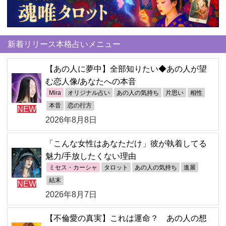
新着リリース本格占いメニュー
【あの人に夢中】全部知りたい◆あの人が望
む恋人像/あなたへの本音
Mira
オリジナル占い
あの人の気持ち
片思い
相性
本音
恋の行方
NEW
2026年8月8日
「こんな女性はあなただけ」彼が執着してる
魅力/手放したくない理由
ミセス・カーシャ
タロット
あの人の気持ち
進展
結末
NEW
2026年8月7日
【不倫愛の真実】これは運命？ あの人の想