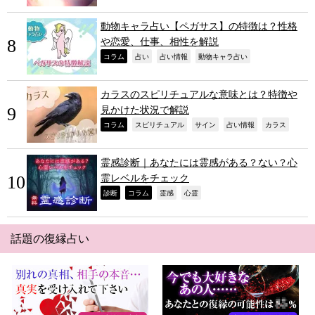
動物キャラ占い【ペガサス】の特徴は？性格
や恋愛、仕事、相性を解説
,
,
,
,
コラム
占い
占い情報
動物キャラ占い
カラスのスピリチュアルな意味とは？特徴や
見かけた状況で解説
,
,
,
,
,
コラム
スピリチュアル
サイン
占い情報
カラス
霊感診断｜あなたには霊感がある？ない？心
霊レベルをチェック
,
,
,
,
診断
コラム
霊感
心霊
話題の復縁占い