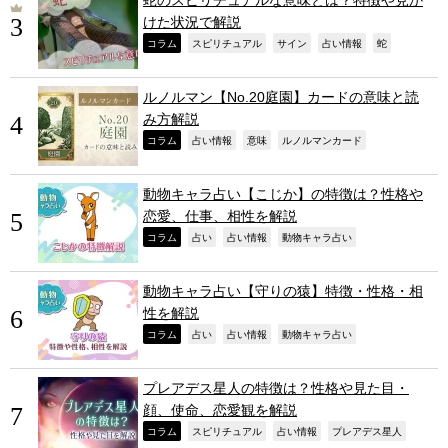
けた状況で解説
,
,
,
,
,
コラム
スピリチュアル
サイン
占い情報
蛇
ルノルマン【No.20庭園】カードの意味と読
み方解説
,
,
,
,
コラム
占い情報
意味
ルノルマンカード
動物キャラ占い【こじか】の特徴は？性格や
恋愛、仕事、相性を解説
,
,
,
,
コラム
占い
占い情報
動物キャラ占い
動物キャラ占い【守りの猿】特徴・性格・相
性を解説
,
,
,
,
コラム
占い
占い情報
動物キャラ占い
プレアデス星人の特徴は？性格や見た目・
顔、使命、恋愛観を解説
,
,
,
,
コラム
スピリチュアル
占い情報
プレアデス星人