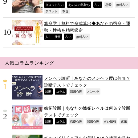
,
,
,
,
,
タロット占い
あの人の気持ち
占い
恋愛
無料占い
,
,
タロット
本音
算命学｜無料で命式算出◆あなたの宿命・運
勢・性格を精密鑑定
,
,
,
人生・仕事
占い
無料占い
人気コラムランキング
メンヘラ診断｜あなたのメンヘラ度は何％？
診断テストでチェック
,
,
,
,
診断
コラム
深層心理
メンヘラ
嫉妬診断｜あなたの嫉妬レベルは何％？診断
テストでチェック
,
,
,
,
,
,
診断
コラム
恋愛心理
深層心理
占い情報
嫉妬
蛇のスピリチュアルな意味とは？特徴や見か