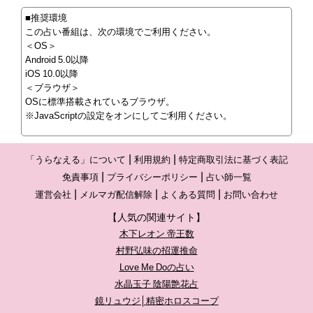
■推奨環境
この占い番組は、次の環境でご利用ください。
＜OS＞
Android 5.0以降
iOS 10.0以降
＜ブラウザ＞
OSに標準搭載されているブラウザ。
※JavaScriptの設定をオンにしてご利用ください。
「うらなえる」について
利用規約
特定商取引法に基づく表記
免責事項
プライバシーポリシー
占い師一覧
運営会社
メルマガ配信解除
よくある質問
お問い合わせ
【人気の関連サイト】
木下レオン 帝王数
村野弘味の招運推命
Love Me Doの占い
水晶玉子 陰陽艶花占
鏡リュウジ│精密ホロスコープ