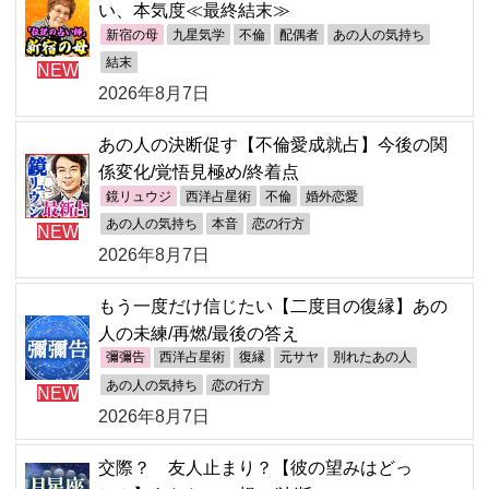
い、本気度≪最終結末≫
新宿の母
九星気学
不倫
配偶者
あの人の気持ち
結末
NEW
2026年8月7日
あの人の決断促す【不倫愛成就占】今後の関
係変化/覚悟見極め/終着点
鏡リュウジ
西洋占星術
不倫
婚外恋愛
あの人の気持ち
本音
恋の行方
NEW
2026年8月7日
もう一度だけ信じたい【二度目の復縁】あの
人の未練/再燃/最後の答え
彌彌告
西洋占星術
復縁
元サヤ
別れたあの人
あの人の気持ち
恋の行方
NEW
2026年8月7日
交際？ 友人止まり？【彼の望みはどっ