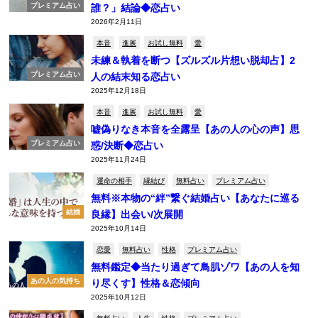
プレミアム占い
誰？」結論◆恋占い
2026年2月11日
本音
進展
お試し無料
愛
未練＆執着を断つ【ズルズル片想い脱却占】2
プレミアム占い
人の結末知る恋占い
2025年12月18日
本音
進展
お試し無料
愛
嘘偽りなき本音を全露呈【あの人の心の声】思
プレミアム占い
惑/決断◆恋占い
2025年11月24日
運命の相手
縁結び
無料占い
プレミアム占い
無料※本物の“絆”繋ぐ結婚占い【あなたに巡る
結婚
良縁】出会い/次展開
2025年10月14日
恋愛
無料占い
性格
プレミアム占い
無料鑑定◆当たり過ぎて鳥肌ゾワ【あの人を知
あの人の気持ち
り尽くす】性格＆恋傾向
2025年10月12日
無料占い
人生
性格
プレミアム占い