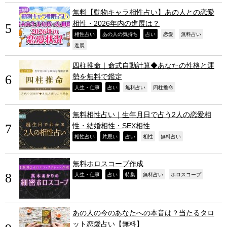
無料【動物キャラ相性占い】あの人との恋愛
相性・2026年内の進展は？
,
,
,
,
,
相性占い
あの人の気持ち
占い
恋愛
無料占い
,
進展
四柱推命｜命式自動計算◆あなたの性格と運
勢を無料で鑑定
,
,
,
,
人生・仕事
占い
無料占い
四柱推命
無料相性占い｜生年月日で占う2人の恋愛相
性・結婚相性・SEX相性
,
,
,
,
,
相性占い
片思い
占い
相性
無料占い
無料ホロスコープ作成
,
,
,
,
,
人生・仕事
占い
特集
無料占い
ホロスコープ
あの人の今のあなたへの本音は？当たるタロ
ット恋愛占い【無料】