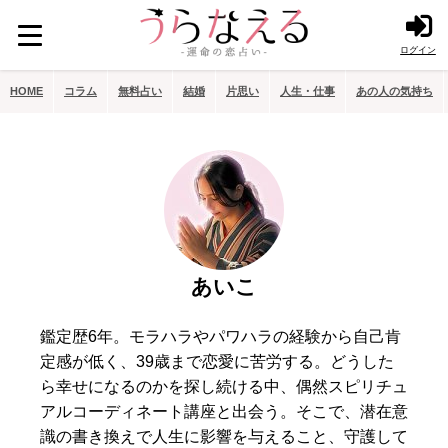
ログイン
HOME
コラム
無料占い
結婚
片思い
人生・仕事
あの人の気持ち
あいこ
鑑定歴6年。モラハラやパワハラの経験から自己肯
定感が低く、39歳まで恋愛に苦労する。どうした
ら幸せになるのかを探し続ける中、偶然スピリチュ
アルコーディネート講座と出会う。そこで、潜在意
識の書き換えで人生に影響を与えること、守護して