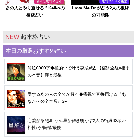
あの人とやり直せる？Keikoの
Love Me Doが占う2人の復縁
復縁占い
の可能性
NEW
超本格占い
本日の厳選おすすめ占い
号泣6000字◆極的中で叶う恋成就占【宿縁全貌×相手
の本音】絆と最後
愛するあの人の全てが解る◆霊視で直接届ける『あ
なたへの全本音』SP
心繋がる/恋叶う≪星が解き明かす2人の宿縁32項≫
相性/今/転機/最後