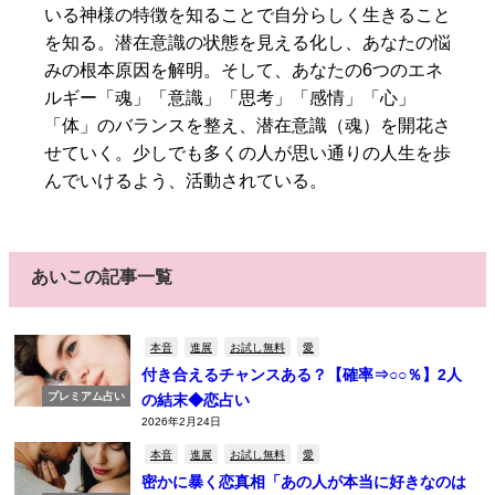
いる神様の特徴を知ることで自分らしく生きること
を知る。潜在意識の状態を見える化し、あなたの悩
みの根本原因を解明。そして、あなたの6つのエネ
ルギー「魂」「意識」「思考」「感情」「心」
「体」のバランスを整え、潜在意識（魂）を開花さ
せていく。少しでも多くの人が思い通りの人生を歩
んでいけるよう、活動されている。
あいこの記事一覧
本音
進展
お試し無料
愛
付き合えるチャンスある？【確率⇒○○％】2人
プレミアム占い
の結末◆恋占い
2026年2月24日
本音
進展
お試し無料
愛
密かに暴く恋真相「あの人が本当に好きなのは