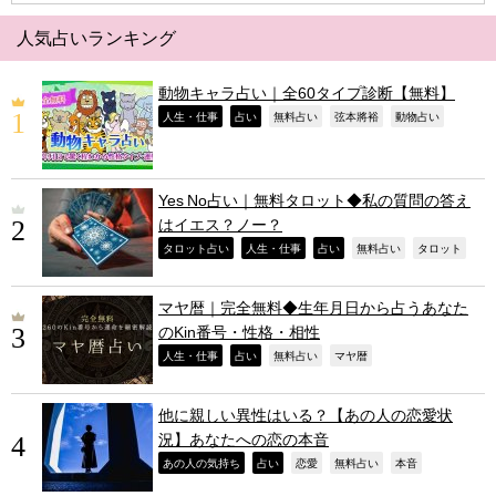
人気占いランキング
動物キャラ占い｜全60タイプ診断【無料】
,
,
,
,
,
人生・仕事
占い
無料占い
弦本將裕
動物占い
Yes No占い｜無料タロット◆私の質問の答え
はイエス？ノー？
,
,
,
,
,
タロット占い
人生・仕事
占い
無料占い
タロット
マヤ暦｜完全無料◆生年月日から占うあなた
のKin番号・性格・相性
,
,
,
,
人生・仕事
占い
無料占い
マヤ暦
他に親しい異性はいる？【あの人の恋愛状
況】あなたへの恋の本音
,
,
,
,
,
あの人の気持ち
占い
恋愛
無料占い
本音