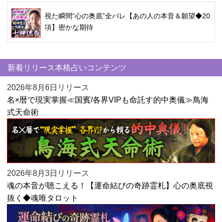
視た瞬間“心の奥底”全バレ【あの人の本音＆願望◆20
項】密かな期待
新着リリース本格占いコンテンツ
2026年8月6日リリース
名×暦で現実掌握≪国賓/各界VIPも命託す的中奥儀≫鳥海
式天命術
2026年8月3日リリース
魂の本音が聴こえる！【運命結びの奇跡霊札】心の奥底視
抜く◆魂唯タロット