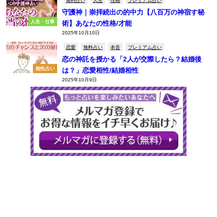
守護神｜崇拝続出の的中力【八百万の神宿す秘
人生・仕事
術】あなたの性格/才能
2025年10月10日
恋愛
無料占い
本音
プレミアム占い
恋の神託を授かる「2人が交際したら？結婚後
相性占い
は？」恋愛相性/結婚相性
2025年10月9日