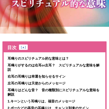
目次
[
▲
]
耳鳴りのスピリチュアル的な意味とは？
耳鳴りがするのは右耳or左耳？ スピリチュアルな意味を解
説
右耳の耳鳴りは幸運を知らせるサイン
左耳の耳鳴りは天使からのメッセージ
耳鳴りはどんな音？ 音の種類別にスピリチュアルな意味を
解説
1.キーンという耳鳴りは、福音のメッセージ
2.ポーなどの高音の耳鳴りは、チャンス到来のサイン