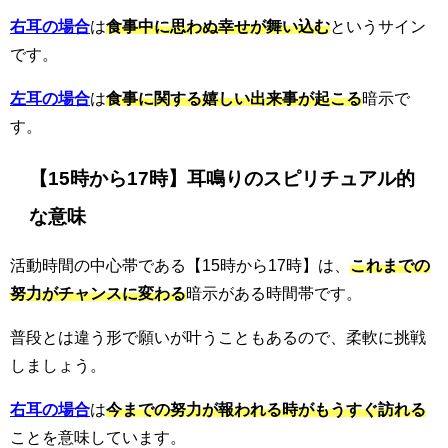
右耳の場合
は
食事中に思わぬ幸せが舞い込む
というサイン
です。
左耳の場合
は
食事に関する嬉しい出来事が起こる
暗示で
す。
【15時から17時】耳鳴りのスピリチュアル的
な意味
活動時間の中心帯である【15時から17時】は、
これまでの
努力がチャンスに変わる
暗示がある時間帯です。
普段とは違う形で願いが叶うこともあるので、柔軟に挑戦
しましょう。
右耳の場合
は
今までの努力が報われる時がもうすぐ訪れる
ことを意味しています。