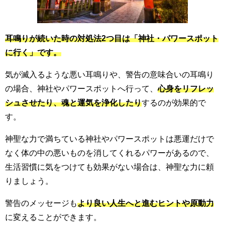
耳鳴りが続いた時の対処法2つ目は「神社・パワースポット
に行く」です。
気が滅入るような悪い耳鳴りや、警告の意味合いの耳鳴り
の場合、神社やパワースポットへ行って、
心身をリフレッ
シュさせたり、魂と運気を浄化したり
するのが効果的で
す。
神聖な力で満ちている神社やパワースポットは悪運だけで
なく体の中の悪いものを消してくれるパワーがあるので、
生活習慣に気をつけても効果がない場合は、神聖な力に頼
りましょう。
警告のメッセージも
より良い人生へと進むヒントや原動力
に変えることができます。