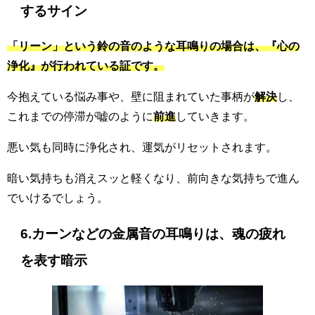
するサイン
「リーン」という鈴の音のような耳鳴りの場合は、『心の
浄化』が行われている証です。
今抱えている悩み事や、壁に阻まれていた事柄が
解決
し、
これまでの停滞が嘘のように
前進
していきます。
悪い気も同時に浄化され、運気がリセットされます。
暗い気持ちも消えスッと軽くなり、前向きな気持ちで進ん
でいけるでしょう。
6.カーンなどの金属音の耳鳴りは、魂の疲れ
を表す暗示