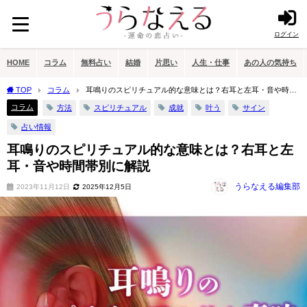
ログイン
HOME
コラム
無料占い
結婚
片思い
人生・仕事
あの人の気持ち
TOP
コラム
耳鳴りのスピリチュアル的な意味とは？右耳と左耳・音や時間
帯別に解説
コラム
方法
スピリチュアル
成就
叶う
サイン
占い情報
耳鳴りのスピリチュアル的な意味とは？右耳と左
耳・音や時間帯別に解説
うらなえる編集部
2023年11月12日
2025年12月5日