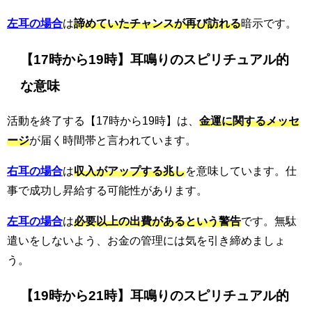
左耳の場合
は
諦めていたチャンスが再び訪れる
暗示です。
【17時から19時】耳鳴りのスピリチュアル的
な意味
活動を終了する【17時から19時】は、
金運に関するメッセ
ージ
が届く時間帯と言われています。
右耳の場合
は
収入がアップする兆し
を意味しています。仕
事で成功し昇給する可能性があります。
左耳の場合
は
必要以上の出費があるという警告
です。無駄
遣いをしないよう、お金の管理には気を引き締めましょ
う。
【19時から21時】耳鳴りのスピリチュアル的