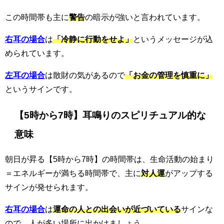
この時間帯も主に
警告
の暗示が強いと言われています。
右耳の場合
は
「冷静に行動をせよ」
というメッセージが込
められています。
左耳の場合
は散財の気があるので
「お金の管理を慎重に」
というサインです。
【5時から7時】耳鳴りのスピリチュアル的な
意味
朝日が昇る【5時から7時】の時間帯は、生命活動の始まり
＝エネルギーが満ちる時間帯で、主に
対人運
がアップする
サインが発せられます。
右耳の場合
は
運命の人との出会いが近づいている
サインな
ので、人が多い場所に出かけましょう。