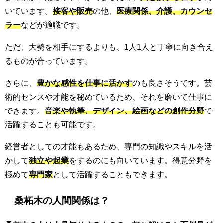
いています。
接客や販売
の他、
医療関係、介護、カウンセ
ラー
などが適職です。
ただ、大勢を相手にするよりも、1人1人と丁寧に向き合え
るものが合っています。
さらに、
豊かな感性を仕事に活かす
のも良さそうです。芸
術的センスや才能を秘めているため、それを磨いて仕事に
できます。
音楽や執筆、デザイン、絵画などの創作分野
で
活躍することも可能です。
経営者としての才能もあるため、専門の知識やスキルを活
かして
独立や起業
をするのにも向いています。得意分野を
極めて
専門家
として活躍することもできます。
桑柘木の人間関係は？