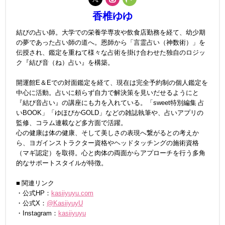
香椎ゆゆ
結びの占い師。大学での栄養学専攻や飲食店勤務を経て、幼少期
の夢であった占い師の道へ。恩師から「言霊占い（神数術）」を
伝授され、鑑定を重ねて様々な占術を掛け合わせた独自のロジッ
ク『結び音（ね）占い』を構築。
開運館E＆Eでの対面鑑定を経て、現在は完全予約制の個人鑑定を
中心に活動。占いに頼らず自力で解決策を見いだせるようにと
『結び音占い』の講座にも力を入れている。「sweet特別編集 占
いBOOK」「ゆほびかGOLD」などの雑誌執筆や、占いアプリの
監修、コラム連載など多方面で活躍。
心の健康は体の健康、そして美しさの表現へ繋がるとの考えか
ら、ヨガインストラクター資格やヘッドタッチングの施術資格
（マギ認定）を取得。心と肉体の両面からアプローチを行う多角
的なサポートスタイルが特徴。
■ 関連リンク
・公式HP：
kasiiyuyu.com
・公式X：
@KasiiyuyU
・Instagram：
kasiiyuyu