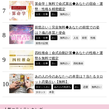
算命学｜無料で命式算出◆あなたの宿命・運
勢・性格を精密鑑定
,
,
,
人生・仕事
占い
無料占い
前世占い｜完全無料◆あなたの前世での姿
は？魂の本質と使命
,
,
,
,
,
,
人生・仕事
占い
無料占い
人生
前世
性格
,
前世の記憶
四柱推命｜命式自動計算◆あなたの性格と運
勢を無料で鑑定
,
,
,
,
人生・仕事
占い
無料占い
四柱推命
あの人の今のあなたへの本音は？当たるタロ
ット恋愛占い【無料】
,
,
,
,
,
タロット占い
あの人の気持ち
占い
恋愛
無料占い
,
,
タロット
本音