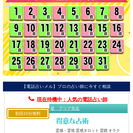
【電話占いメル】プロの占い師に今すぐ相談
現在待機中：人気の電話占い師
星 アリア先生
初回10分無料
霊感・霊視 霊感タロット 霊聴 オラク