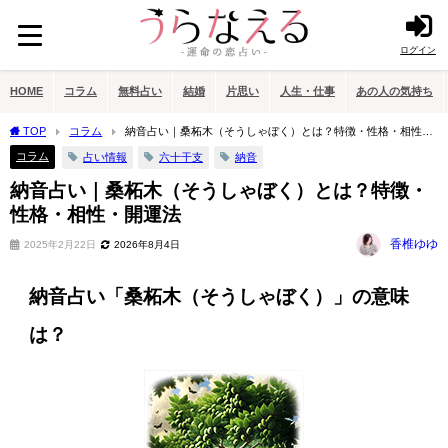
ログイン
HOME
コラム
無料占い
結婚
片思い
人生・仕事
あの人の気持ち
TOP
コラム
納音占い｜桑柘木（そうしゃぼく）とは？特徴・性格・相性・
開運法
コラム
占い情報
六十干支
納音
納音占い｜桑柘木（そうしゃぼく）とは？特徴・
性格・相性・開運法
香椎ゆゆ
2025年2月22日
2026年8月4日
納音占い「桑柘木（そうしゃぼく）」の意味
は？