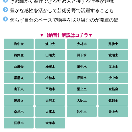
きめ細かく奉仕できるため人と接する仕事が適職
豊かな感性を活かして芸術分野で活躍することも
焦らず自分のペースで物事を取り組むのが開運の鍵
▼【納音】解説はコチラ▼
海中金
爐中火
大林木
路傍土
釼鋒金
山頭火
澗下水
城頭土
白鑞金
楊柳木
泉中水
屋上土
霹靂火
松柏木
長流水
沙中金
山下火
平地木
壁上土
金箔金
覆燈火
天河水
大駅土
釵釧金
桑柘木
大溪水
沙中土
天上火
柘榴木
大海水