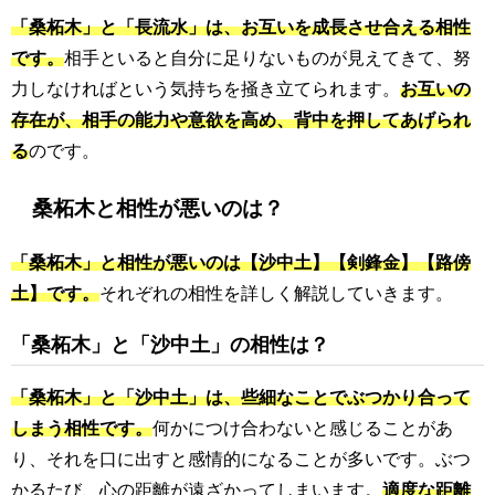
「桑柘木」と「長流水」は、お互いを成長させ合える相性
です。
相手といると自分に足りないものが見えてきて、努
力しなければという気持ちを掻き立てられます。
お互いの
存在が、相手の能力や意欲を高め、背中を押してあげられ
る
のです。
桑柘木と相性が悪いのは？
「桑柘木」と相性が悪いのは【沙中土】【剣鋒金】【路傍
土】です。
それぞれの相性を詳しく解説していきます。
「桑柘木」と「沙中土」の相性は？
「桑柘木」と「沙中土」は、些細なことでぶつかり合って
しまう相性です。
何かにつけ合わないと感じることがあ
り、それを口に出すと感情的になることが多いです。ぶつ
かるたび、心の距離が遠ざかってしまいます。
適度な距離