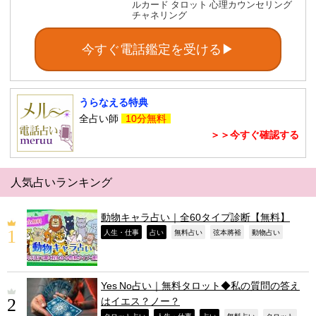
ルカード タロット 心理カウンセリング
チャネリング
今すぐ電話鑑定を受ける▶
うらなえる特典
全占い師
10分無料
＞＞今すぐ確認する
人気占いランキング
動物キャラ占い｜全60タイプ診断【無料】
,
,
,
,
,
人生・仕事
占い
無料占い
弦本將裕
動物占い
Yes No占い｜無料タロット◆私の質問の答え
はイエス？ノー？