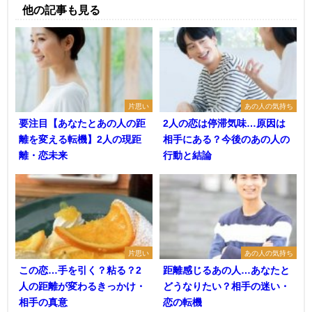
他の記事も見る
片思い
あの人の気持ち
要注目【あなたとあの人の距
2人の恋は停滞気味…原因は
離を変える転機】2人の現距
相手にある？今後のあの人の
離・恋未来
行動と結論
片思い
あの人の気持ち
この恋…手を引く？粘る？2
距離感じるあの人…あなたと
人の距離が変わるきっかけ・
どうなりたい？相手の迷い・
相手の真意
恋の転機