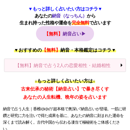
▼もっと詳しく占いたい方はコチラ▼
あなたの
納音（なっちん）
から
生まれ持った性格や運命を
完全無料
で占います
【無料】
納音占い▶
▼おすすめの
【無料】
納音・本格鑑定はコチラ▼
【無料】納音で占う2人の恋愛相性・結婚相性
↓もっと詳しく占いたい方は↓
古来伝承の秘術【納音占い】で暴き尽くす
あなたの人生転機、晩年の姿を占います
納音で占う人生｜香椎ゆゆの“超本格で奥深い”納音占いが登場。一筋に研
鑽と研究に力を注いで得た成果を基に、あなたの納音に刻まれた運命を
深くまで読み解く。古代中国から伝わる凄当て極秘術をご体感くださ
い。