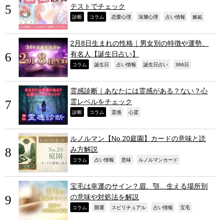
テストでチェック
,
,
,
,
,
,
診断
コラム
恋愛心理
深層心理
占い情報
嫉妬
2月8日生まれの性格｜男女別の特徴や運勢、
有名人【誕生日占い】
,
,
,
,
,
コラム
誕生日
占い情報
誕生日占い
366日
霊感診断｜あなたには霊感がある？ない？心
霊レベルをチェック
,
,
,
,
診断
コラム
霊感
心霊
ルノルマン【No.20庭園】カードの意味と読
み方解説
,
,
,
,
コラム
占い情報
意味
ルノルマンカード
宝毛は幸運のサイン？眉、顎…生える場所別
の意味や対処法を解説
,
,
,
,
,
コラム
開運
スピリチュアル
占い情報
宝毛