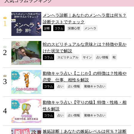
人気コラムランキング
メンヘラ診断｜あなたのメンヘラ度は何％？
診断テストでチェック
,
,
,
,
診断
コラム
深層心理
メンヘラ
蛇のスピリチュアルな意味とは？特徴や見か
けた状況で解説
,
,
,
,
,
コラム
スピリチュアル
サイン
占い情報
蛇
動物キャラ占い【こじか】の特徴は？性格や
恋愛、仕事、相性を解説
,
,
,
,
コラム
占い
占い情報
動物キャラ占い
動物キャラ占い【守りの猿】特徴・性格・相
性を解説
,
,
,
,
コラム
占い
占い情報
動物キャラ占い
嫉妬診断｜あなたの嫉妬レベルは何％？診断