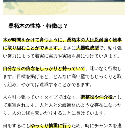
桑柘木の性格・特徴は？
木が時間をかけて育つように、桑柘木の人は忍耐強く物事
に取り組むことができます。
まさに
大器晩成型
で、粘り強
い努力によって着実に実力や実績を身につけていきます。
自分なりの信念をしっかりと持っていて
、迷いなく行動し
ます。目標を掲げると、どんなに高い壁でもじっくりと取
り組み、やがては達成することができます。
人を引っ張っていくタイプではなく、
調整役や仲介役
とし
て重宝されます。人と人との緩衝材のような存在になった
り、人のご縁を繋いだりすることに長けています。
何をするにも
ゆっくり慎重に行う
ため、時にチャンスを逃