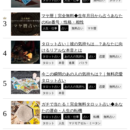
,
,
,
,
,
タロット占い
人生・仕事
占い
無料占い
タロット
マヤ暦｜完全無料◆生年月日から占うあなた
のKin番号・性格・相性
,
,
,
,
人生・仕事
占い
無料占い
マヤ暦
タロット占い｜彼の気持ちは…？あなたに向
けるリアルな本音とは
,
,
,
,
,
タロット占い
あの人の気持ち
占い
恋愛
無料占い
,
,
,
,
タロット
本音
進展
パトラ
今この瞬間のあの人の気持ちは？｜無料恋愛
タロット占い
,
,
,
,
,
タロット占い
あの人の気持ち
占い
恋愛
無料占い
,
,
タロット
本音
ガチで当たる！完全無料タロット占い◆あな
たの運命・人生の転機
,
,
,
,
,
タロット占い
人生・仕事
占い
転機
無料占い
,
,
,
タロット
人生
マドモアゼル・ミータン