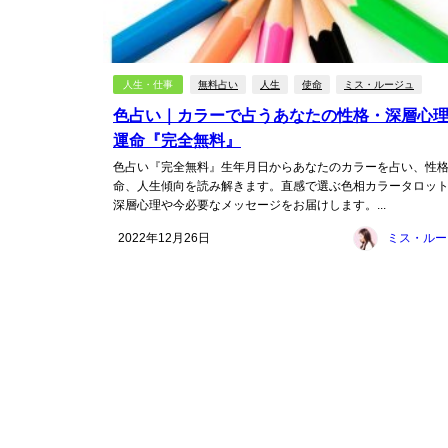
人生・仕事
無料占い
人生
使命
ミス・ルージュ
色占い｜カラーで占うあなたの性格・深層心
運命『完全無料』
色占い『完全無料』生年月日からあなたのカラーを占い、性
命、人生傾向を読み解きます。直感で選ぶ色相カラータロッ
深層心理や今必要なメッセージをお届けします。...
2022年12月26日
ミス・ルー