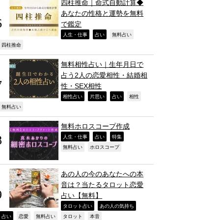
四柱推命｜命式自動計算◆
あなたの性格と運勢を無料
で鑑定
,
,
,
人生・仕事
占い
無料占い
,
四柱推命
無料相性占い｜生年月日で
占う2人の恋愛相性・結婚相
性・SEX相性
,
,
,
,
相性占い
片思い
占い
相性
,
無料占い
無料ホロスコープ作成
,
,
,
人生・仕事
占い
特集
,
,
無料占い
ホロスコープ
あの人の今のあなたへの本
音は？当たるタロット恋愛
占い【無料】
,
,
タロット占い
あの人の気持ち
,
,
,
,
,
占い
恋愛
無料占い
タロット
本音