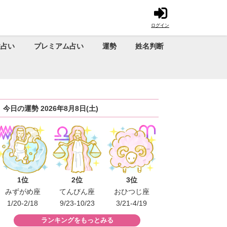
ログイン
性占い
プレミアム占い
運勢
姓名判断
今日の運勢 2026年8月8日(土)
1位
2位
3位
みずがめ座
てんびん座
おひつじ座
1/20-2/18
9/23-10/23
3/21-4/19
ランキングをもっとみる