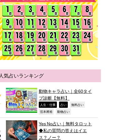
人気占いランキング
動物キャラ占い｜全60タイ
プ診断【無料】
,
,
,
人生・仕事
占い
無料占い
,
,
弦本將裕
動物占い
Yes No占い｜無料タロット
◆私の質問の答えはイエ
ス？ノー？