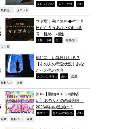
,
,
,
タロット占い
人生・仕事
占い
,
,
無料占い
タロット
マヤ暦｜完全無料◆生年月
日から占うあなたのKin番
号・性格・相性
,
,
,
人生・仕事
占い
無料占い
,
マヤ暦
他に親しい異性はいる？
【あの人の恋愛状況】あな
たへの恋の本音
,
,
,
あの人の気持ち
占い
恋愛
,
,
無料占い
本音
無料【動物キャラ相性占
い】あの人との恋愛相性・
2026年内の進展は？
,
,
,
相性占い
あの人の気持ち
占い
,
,
,
恋愛
無料占い
進展