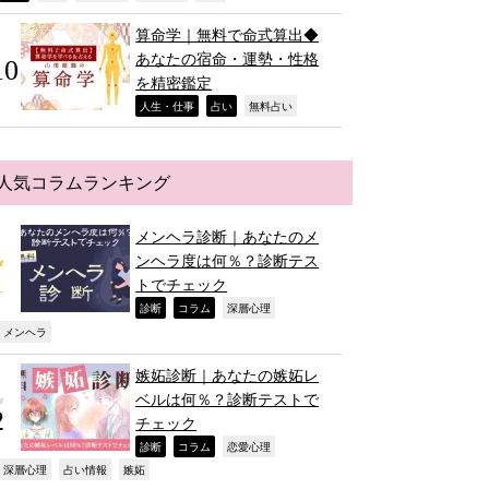
算命学｜無料で命式算出◆
あなたの宿命・運勢・性格
を精密鑑定
,
,
,
人生・仕事
占い
無料占い
人気コラムランキング
メンヘラ診断｜あなたのメ
ンヘラ度は何％？診断テス
トでチェック
,
,
,
診断
コラム
深層心理
,
メンヘラ
嫉妬診断｜あなたの嫉妬レ
ベルは何％？診断テストで
チェック
,
,
,
診断
コラム
恋愛心理
,
,
,
深層心理
占い情報
嫉妬