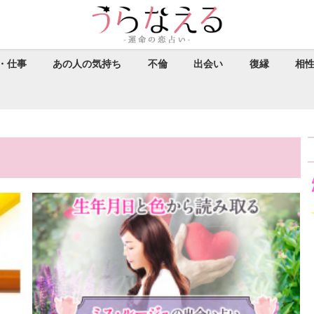
・仕事
あの人の気持ち
不倫
出会い
復縁
相