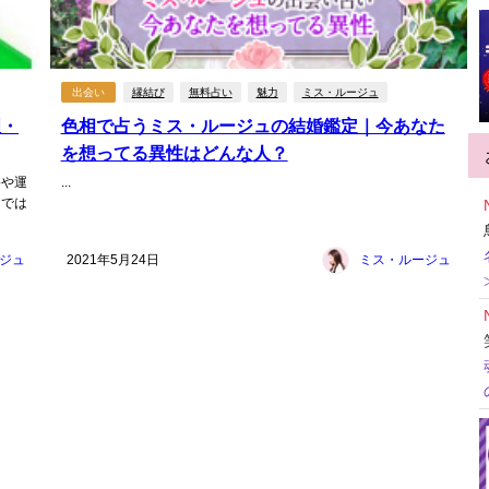
出会い
縁結び
無料占い
魅力
ミス・ルージュ
理・
色相で占うミス・ルージュの結婚鑑定｜今あなた
を想ってる異性はどんな人？
格や運
...
トでは
ジュ
2021年5月24日
ミス・ルージュ