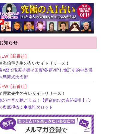
お知らせ
NEW【新番組】
鳥海伯萃先生
の占いサイトリリース！
名×暦で現実掌握≪国賓/各界VIPも命託す的中奥儀
≫鳥海式天命術
NEW【新番組】
笑理歌先生
の占いサイトリリース！
魂の本音が聴こえる！【運命結びの奇跡霊札】心
の奥底視抜く◆魂唯タロット