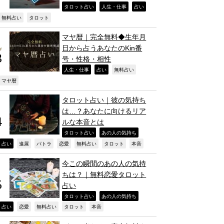
,
,
,
タロット占い
人生・仕事
占い
,
,
無料占い
タロット
マヤ暦｜完全無料◆生年月
日から占うあなたのKin番
号・性格・相性
,
,
,
人生・仕事
占い
無料占い
,
マヤ暦
タロット占い｜彼の気持ち
は…？あなたに向けるリア
ルな本音とは
,
,
タロット占い
あの人の気持ち
,
,
,
,
,
,
,
占い
進展
パトラ
恋愛
無料占い
タロット
本音
今この瞬間のあの人の気持
ちは？｜無料恋愛タロット
占い
,
,
タロット占い
あの人の気持ち
,
,
,
,
,
占い
恋愛
無料占い
タロット
本音