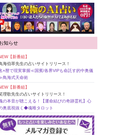
お知らせ
NEW【新番組】
鳥海伯萃先生
の占いサイトリリース！
名×暦で現実掌握≪国賓/各界VIPも命託す的中奥儀
≫鳥海式天命術
NEW【新番組】
笑理歌先生
の占いサイトリリース！
魂の本音が聴こえる！【運命結びの奇跡霊札】心
の奥底視抜く◆魂唯タロット