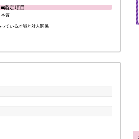
■鑑定項目
と本質
わっている才能と対人関係
て