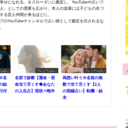
せになれる」をスローガンに鑑定し、YouTubeや占いフ
人」としての需要も広がり、本人の楽屋には子どもの名づ
する芸人仲間が来るほどに。
のYouTubeチャンネルで占い師として鑑定を任されるな
。
アム占い
プレミアム占い
プレミアム占い
※名
名前で診断【運命・宿
両想い叶う※名前の画
の結
命当て尽くす◆あなた
数で当て尽くす【2人
日付
の人生占】現状⇒晩年
の宿縁占い】転機・結
末