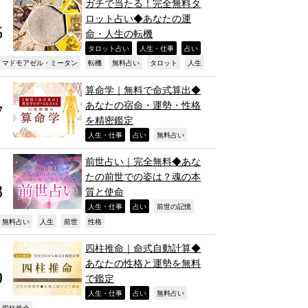
ガチで当たる！完全無料タ
ロット占い◆あなたの運
命・人生の転機
,
,
,
タロット占い
人生・仕事
占い
,
,
,
,
,
マドモアゼル・ミータン
転機
無料占い
タロット
人生
算命学｜無料で命式算出◆
あなたの宿命・運勢・性格
を精密鑑定
,
,
,
人生・仕事
占い
無料占い
前世占い｜完全無料◆あな
たの前世での姿は？魂の本
質と使命
,
,
,
人生・仕事
占い
前世の記憶
,
,
,
,
無料占い
人生
前世
性格
四柱推命｜命式自動計算◆
あなたの性格と運勢を無料
で鑑定
,
,
,
人生・仕事
占い
無料占い
四柱推命