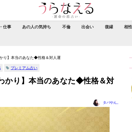
・仕事
あの人の気持ち
不倫
出会い
復縁
相
かり】本当のあなた◆性格＆対人運
格
プレミアム占い
わかり】本当のあなた◆性格＆対
タバやん。