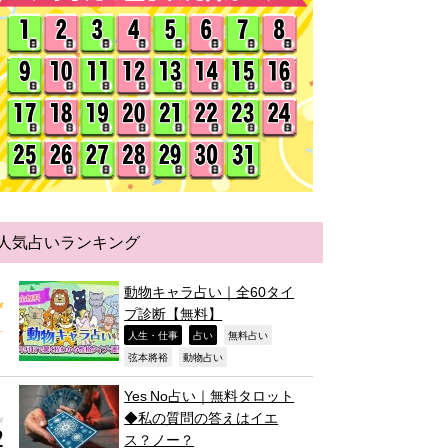
人気占いランキング
動物キャラ占い｜全60タイ
プ診断【無料】
,
,
,
人生・仕事
占い
無料占い
,
,
弦本將裕
動物占い
Yes No占い｜無料タロット
◆私の質問の答えはイエ
ス？ノー？