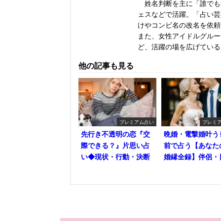
姓名判断を主に「誰でも幸
ェスなどで活躍。「占い芸
けやコンビ名の改名を依頼
また、女性アイドルグループ
ど、活躍の場を広げている
他の記事も見る
プレミアム占い
プレミ
先行き不透明の恋『交
晩婚・電撃婚叶う
際できる？』片思い占
前で占う【あなた
い◆現状・行動・決断
婚縁全録】伴侶・