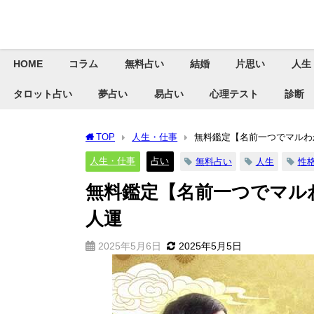
HOME
コラム
無料占い
結婚
片思い
人生
タロット占い
夢占い
易占い
心理テスト
診断
TOP
人生・仕事
無料鑑定【名前一つでマルわ
人生・仕事
占い
無料占い
人生
性
無料鑑定【名前一つでマル
人運
2025年5月6日
2025年5月5日