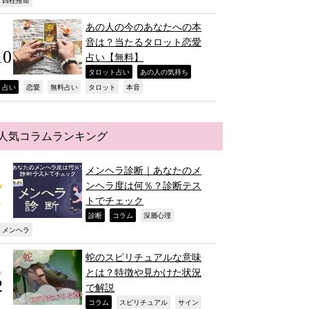
,
あの人の今のあなたへの本
音は？当たるタロット恋愛
占い【無料】
,
,
タロット占い
あの人の気持ち
,
,
,
,
,
占い
恋愛
無料占い
タロット
本音
人気コラムランキング
メンヘラ診断｜あなたのメ
ンヘラ度は何％？診断テス
トでチェック
,
,
,
診断
コラム
深層心理
,
メンヘラ
蛇のスピリチュアルな意味
とは？特徴や見かけた状況
で解説
,
,
,
コラム
スピリチュアル
サイン