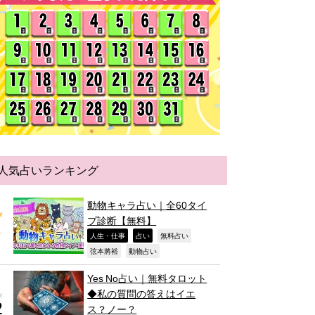
人気占いランキング
動物キャラ占い｜全60タイ
プ診断【無料】
,
,
,
人生・仕事
占い
無料占い
,
,
弦本將裕
動物占い
Yes No占い｜無料タロット
◆私の質問の答えはイエ
ス？ノー？