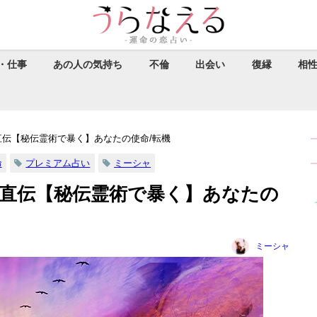
・仕事
あの人の気持ち
不倫
出会い
復縁
相
直伝【秘伝霊術で暴く】あなたの使命/転機
命
プレミアム占い
ミーシャ
場直伝【秘伝霊術で暴く】あなたの
ミーシャ