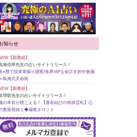
お知らせ
NEW【新番組】
鳥海伯萃先生
の占いサイトリリース！
名×暦で現実掌握≪国賓/各界VIPも命託す的中奥儀
≫鳥海式天命術
NEW【新番組】
笑理歌先生
の占いサイトリリース！
魂の本音が聴こえる！【運命結びの奇跡霊札】心
の奥底視抜く◆魂唯タロット