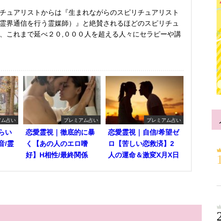
チュアリストからは『生まれながらのスピリチュアリスト
霊界通信を行う霊媒師）』と絶賛されるほどのスピリチュ
、これまで延べ２０,０００人を超える人々にセラピーや講
アム占い
プレミアム占い
プレミアム占い
らい
恋愛霊視｜徹底的に暴
恋愛霊視｜自信/希望ゼ
音/霊
く【あの人のエロ嗜
ロ【苦しい恋救済】2
好】H相性/最終関係
人の運命＆激変X月X日