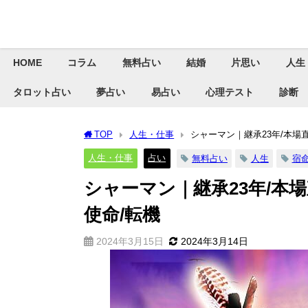
HOME
コラム
無料占い
結婚
片思い
人生
タロット占い
夢占い
易占い
心理テスト
診断
TOP
人生・仕事
シャーマン｜継承23年/本場
人生・仕事
占い
無料占い
人生
宿
シャーマン｜継承23年/本
使命/転機
2024年3月15日
2024年3月14日