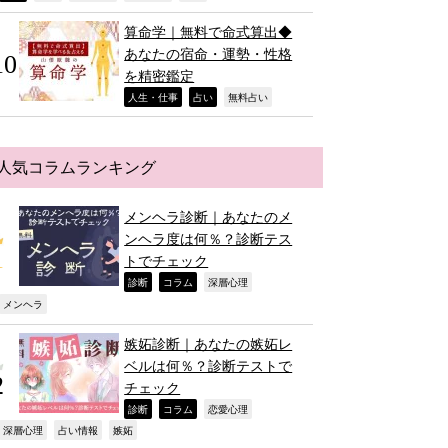
算命学｜無料で命式算出◆
あなたの宿命・運勢・性格
を精密鑑定
,
,
,
人生・仕事
占い
無料占い
人気コラムランキング
メンヘラ診断｜あなたのメ
ンヘラ度は何％？診断テス
トでチェック
,
,
,
診断
コラム
深層心理
,
メンヘラ
嫉妬診断｜あなたの嫉妬レ
ベルは何％？診断テストで
チェック
,
,
,
診断
コラム
恋愛心理
,
,
,
深層心理
占い情報
嫉妬