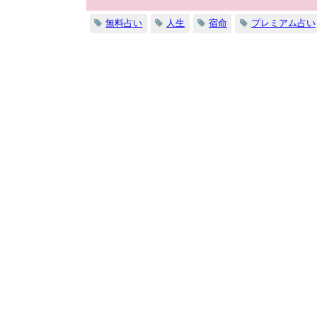
無料占い
人生
宿命
プレミアム占い