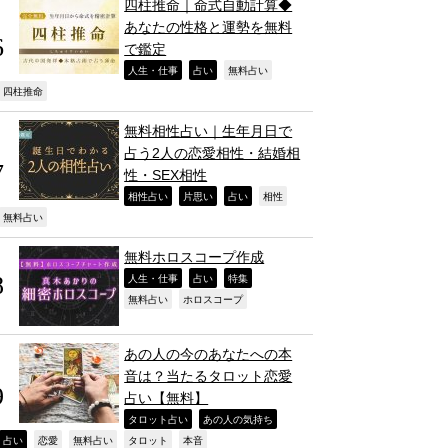
四柱推命｜命式自動計算◆
あなたの性格と運勢を無料
で鑑定
,
,
,
人生・仕事
占い
無料占い
,
四柱推命
無料相性占い｜生年月日で
占う2人の恋愛相性・結婚相
性・SEX相性
,
,
,
,
相性占い
片思い
占い
相性
,
無料占い
無料ホロスコープ作成
,
,
,
人生・仕事
占い
特集
,
,
無料占い
ホロスコープ
あの人の今のあなたへの本
音は？当たるタロット恋愛
占い【無料】
,
,
タロット占い
あの人の気持ち
,
,
,
,
,
占い
恋愛
無料占い
タロット
本音