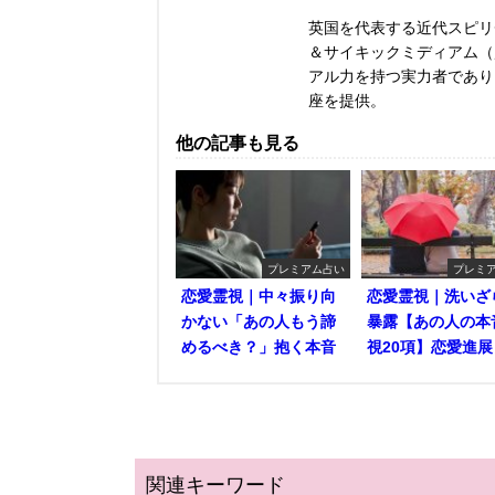
英国を代表する近代スピリ
＆サイキックミディアム（
アル力を持つ実力者であり
座を提供。
他の記事も見る
プレミアム占い
プレミ
恋愛霊視｜中々振り向
恋愛霊視｜洗いざ
かない「あの人もう諦
暴露【あの人の本
めるべき？」抱く本音
視20項】恋愛進展
関連キーワード