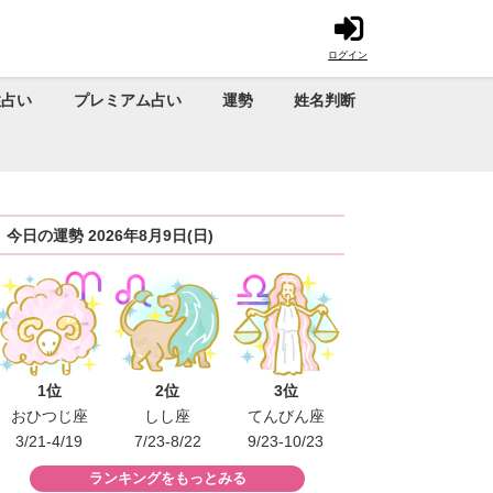
ログイン
性占い
プレミアム占い
運勢
姓名判断
今日の運勢 2026年8月9日(日)
1位
2位
3位
おひつじ座
しし座
てんびん座
3/21-4/19
7/23-8/22
9/23-10/23
ランキングをもっとみる