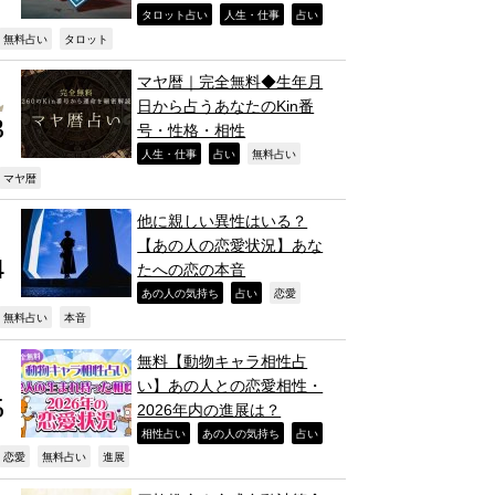
,
,
,
タロット占い
人生・仕事
占い
,
,
無料占い
タロット
マヤ暦｜完全無料◆生年月
日から占うあなたのKin番
号・性格・相性
,
,
,
人生・仕事
占い
無料占い
,
マヤ暦
他に親しい異性はいる？
【あの人の恋愛状況】あな
たへの恋の本音
,
,
,
あの人の気持ち
占い
恋愛
,
,
無料占い
本音
無料【動物キャラ相性占
い】あの人との恋愛相性・
2026年内の進展は？
,
,
,
相性占い
あの人の気持ち
占い
,
,
,
恋愛
無料占い
進展