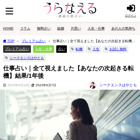
ログイン
HOME
コラム
無料占い
結婚
片思い
人生・仕事
あの人の気持ち
TOP
プレミアム占い
仕事占い｜全て視えました【あなたの次起きる転機】
結果/1年後
プレミアム占い
人生・仕事
占い
転機
人生
お試し無料
シークエンスはやとも
仕事占い｜全て視えました【あなたの次起きる転
機】結果/1年後
シークエンスはやとも
2023年6月10日
2023年6月7日