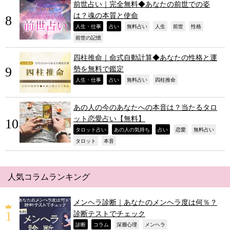
前世占い｜完全無料◆あなたの前世での姿
は？魂の本質と使命
,
,
,
,
,
,
人生・仕事
占い
無料占い
人生
前世
性格
,
前世の記憶
四柱推命｜命式自動計算◆あなたの性格と運
勢を無料で鑑定
,
,
,
,
人生・仕事
占い
無料占い
四柱推命
あの人の今のあなたへの本音は？当たるタロ
ット恋愛占い【無料】
,
,
,
,
,
タロット占い
あの人の気持ち
占い
恋愛
無料占い
,
,
タロット
本音
人気コラムランキング
メンヘラ診断｜あなたのメンヘラ度は何％？
診断テストでチェック
,
,
,
,
診断
コラム
深層心理
メンヘラ