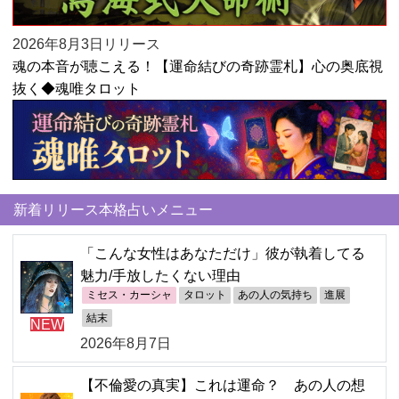
2026年8月3日リリース
魂の本音が聴こえる！【運命結びの奇跡霊札】心の奥底視
抜く◆魂唯タロット
新着リリース本格占いメニュー
「こんな女性はあなただけ」彼が執着してる
魅力/手放したくない理由
ミセス・カーシャ
タロット
あの人の気持ち
進展
結末
NEW
2026年8月7日
【不倫愛の真実】これは運命？ あの人の想