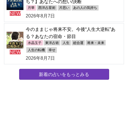
ち？】あなたへの想い/決断
月華
西洋占星術
片思い
あの人の気持ち
NEW
2026年8月7日
今のままじゃ将来不安。今後“人生大逆転”あ
る？あなたの宿命・節目
水晶玉子
東洋占術
人生
総合運
将来・未来
人生の転機
幸せ
NEW
2026年8月7日
新着の占いをもっとみる