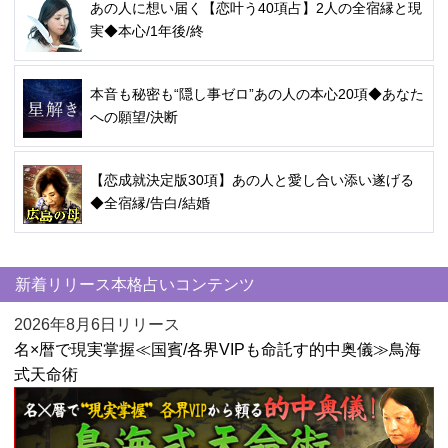
あの人に想い届く【恋叶う40項占】2人の全宿縁と現
実◆本心/1年後/終
本音も秘密も“隠し事ゼロ”あの人の本心20項◆あなた
への願望/決断
【恋成就決定版30項】あの人と愛し合い添い遂げる
◆全宿縁/告白/結婚
新着リリース本格占いコンテンツ
2026年8月6日リリース
名×暦で現実掌握≪国賓/各界VIPも命託す的中奥儀≫鳥海
式天命術