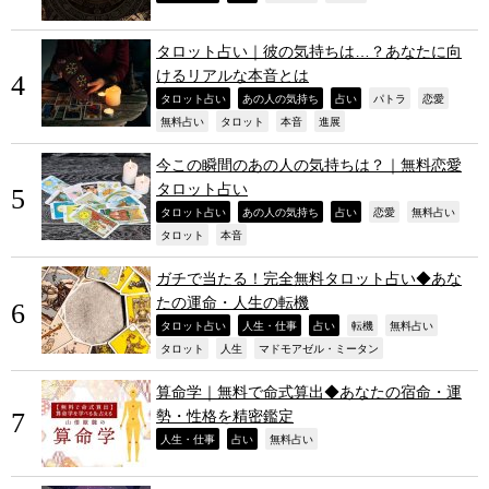
タロット占い｜彼の気持ちは…？あなたに向
けるリアルな本音とは
,
,
,
,
,
タロット占い
あの人の気持ち
占い
パトラ
恋愛
,
,
,
,
無料占い
タロット
本音
進展
今この瞬間のあの人の気持ちは？｜無料恋愛
タロット占い
,
,
,
,
,
タロット占い
あの人の気持ち
占い
恋愛
無料占い
,
,
タロット
本音
ガチで当たる！完全無料タロット占い◆あな
たの運命・人生の転機
,
,
,
,
,
タロット占い
人生・仕事
占い
転機
無料占い
,
,
,
タロット
人生
マドモアゼル・ミータン
算命学｜無料で命式算出◆あなたの宿命・運
勢・性格を精密鑑定
,
,
,
人生・仕事
占い
無料占い