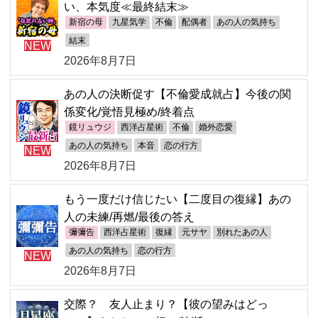
い、本気度≪最終結末≫
新宿の母
九星気学
不倫
配偶者
あの人の気持ち
結末
NEW
2026年8月7日
あの人の決断促す【不倫愛成就占】今後の関
係変化/覚悟見極め/終着点
鏡リュウジ
西洋占星術
不倫
婚外恋愛
あの人の気持ち
本音
恋の行方
NEW
2026年8月7日
もう一度だけ信じたい【二度目の復縁】あの
人の未練/再燃/最後の答え
彌彌告
西洋占星術
復縁
元サヤ
別れたあの人
あの人の気持ち
恋の行方
NEW
2026年8月7日
交際？ 友人止まり？【彼の望みはどっ