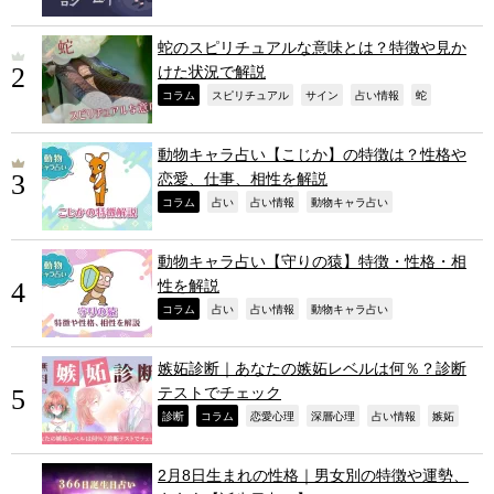
蛇のスピリチュアルな意味とは？特徴や見か
けた状況で解説
,
,
,
,
,
コラム
スピリチュアル
サイン
占い情報
蛇
動物キャラ占い【こじか】の特徴は？性格や
恋愛、仕事、相性を解説
,
,
,
,
コラム
占い
占い情報
動物キャラ占い
動物キャラ占い【守りの猿】特徴・性格・相
性を解説
,
,
,
,
コラム
占い
占い情報
動物キャラ占い
嫉妬診断｜あなたの嫉妬レベルは何％？診断
テストでチェック
,
,
,
,
,
,
診断
コラム
恋愛心理
深層心理
占い情報
嫉妬
2月8日生まれの性格｜男女別の特徴や運勢、