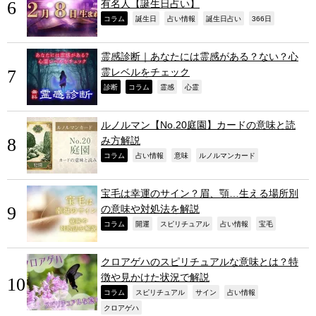
有名人【誕生日占い】
,
,
,
,
,
コラム
誕生日
占い情報
誕生日占い
366日
霊感診断｜あなたには霊感がある？ない？心
霊レベルをチェック
,
,
,
,
診断
コラム
霊感
心霊
ルノルマン【No.20庭園】カードの意味と読
み方解説
,
,
,
,
コラム
占い情報
意味
ルノルマンカード
宝毛は幸運のサイン？眉、顎…生える場所別
の意味や対処法を解説
,
,
,
,
,
コラム
開運
スピリチュアル
占い情報
宝毛
クロアゲハのスピリチュアルな意味とは？特
徴や見かけた状況で解説
,
,
,
,
コラム
スピリチュアル
サイン
占い情報
,
クロアゲハ