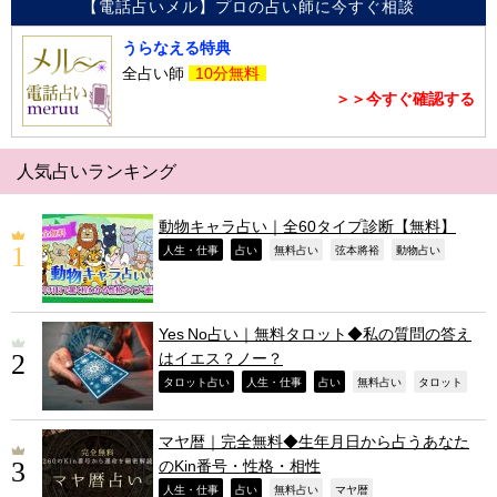
【電話占いメル】プロの占い師に今すぐ相談
うらなえる特典
全占い師
10分無料
＞＞今すぐ確認する
人気占いランキング
動物キャラ占い｜全60タイプ診断【無料】
,
,
,
,
,
人生・仕事
占い
無料占い
弦本將裕
動物占い
Yes No占い｜無料タロット◆私の質問の答え
はイエス？ノー？
,
,
,
,
,
タロット占い
人生・仕事
占い
無料占い
タロット
マヤ暦｜完全無料◆生年月日から占うあなた
のKin番号・性格・相性
,
,
,
,
人生・仕事
占い
無料占い
マヤ暦