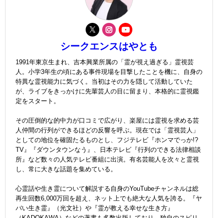
シークエンスはやとも
1991年東京生まれ、吉本興業所属の「霊が視え過ぎる」霊視芸
人。小学3年生の頃にある事件現場を目撃したことを機に、自身の
特異な霊視能力に気づく。当初はその力を隠して活動していた
が、ライブをきっかけに先輩芸人の目に留まり、本格的に霊視鑑
定をスタート。
その圧倒的な的中力が口コミで広がり、楽屋には霊視を求める芸
人仲間の行列ができるほどの反響を呼ぶ。現在では「霊視芸人」
としての地位を確固たるものとし、フジテレビ『ホンマでっか!?
TV』『ダウンタウンなう』、日本テレビ『行列のできる法律相談
所』など数々の人気テレビ番組に出演。有名芸能人を次々と霊視
し、常に大きな話題を集めている。
心霊話や生き霊について解説する自身のYouTubeチャンネルは総
再生回数6,000万回を超え、ネット上でも絶大な人気を誇る。『ヤ
バい生き霊』（光文社）や『霊が教える幸せな生き方』
（KADOKAWA）などの著書も多数出版しており、独自のスピリ