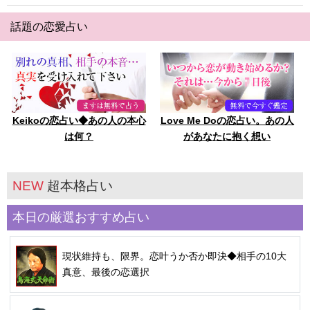
話題の恋愛占い
Keikoの恋占い◆あの人の本心
Love Me Doの恋占い。あの人
は何？
があなたに抱く想い
NEW
超本格占い
本日の厳選おすすめ占い
現状維持も、限界。恋叶うか否か即決◆相手の10大
真意、最後の恋選択