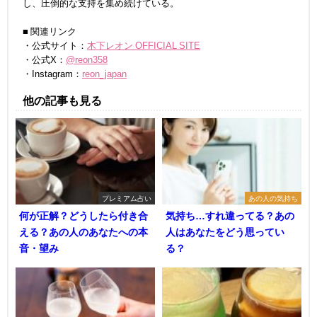
し、圧倒的な支持を集め続けている。
■ 関連リンク
・公式サイト：
木下レオン OFFICIAL SITE
・公式X：
@reon358
・Instagram：
reon_japan
他の記事も見る
プレミアム占い
あの人の気持ち
何が正解？どうしたら付き合
気持ち…すれ違ってる？あの
える？あの人のあなたへの本
人はあなたをどう思ってい
音・望み
る？