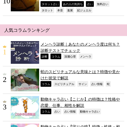
,
,
,
,
タロット占い
あの人の気持ち
占い
無料占い
,
,
,
,
タロット
本音
進展
妃ジュエル
人気コラムランキング
メンヘラ診断｜あなたのメンヘラ度は何％？
診断テストでチェック
,
,
,
,
診断
コラム
深層心理
メンヘラ
蛇のスピリチュアルな意味とは？特徴や見か
けた状況で解説
,
,
,
,
,
コラム
スピリチュアル
サイン
占い情報
蛇
動物キャラ占い【こじか】の特徴は？性格や
恋愛、仕事、相性を解説
,
,
,
,
コラム
占い
占い情報
動物キャラ占い
動物キャラ占い【守りの猿】特徴・性格・相