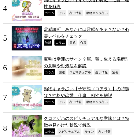
性を解説
,
,
,
,
コラム
占い
占い情報
動物キャラ占い
霊感診断｜あなたには霊感がある？ない？心
霊レベルをチェック
,
,
,
,
診断
コラム
霊感
心霊
宝毛は幸運のサイン？眉、顎…生える場所別
の意味や対処法を解説
,
,
,
,
,
コラム
開運
スピリチュアル
占い情報
宝毛
動物キャラ占い【子守熊（コアラ）】の特徴
は？性格や恋愛、仕事、相性を解説
,
,
,
,
コラム
占い
占い情報
動物キャラ占い
クロアゲハのスピリチュアルな意味とは？特
徴や見かけた状況で解説
,
,
,
,
コラム
スピリチュアル
サイン
占い情報