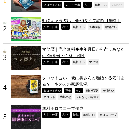
,
,
,
,
,
タロット占い
人生・仕事
占い
無料占い
タロット
動物キャラ占い｜全60タイプ診断【無料】
,
,
,
,
,
人生・仕事
占い
無料占い
弦本將裕
動物占い
マヤ暦｜完全無料◆生年月日から占うあなた
のKin番号・性格・相性
,
,
,
,
人生・仕事
占い
無料占い
マヤ暦
タロット占い｜彼は奥さんと離婚する気はあ
る？ あの人の家庭状況
,
,
,
,
,
タロット占い
不倫
占い
婚外恋愛
無料占い
,
,
,
タロット
禁断の恋
うらなえる編集部
無料ホロスコープ作成
,
,
,
,
,
人生・仕事
占い
特集
無料占い
ホロスコープ