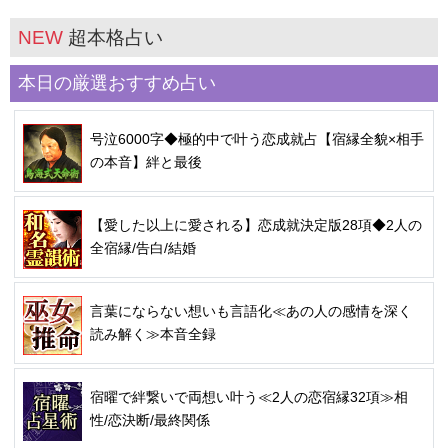
NEW
超本格占い
本日の厳選おすすめ占い
号泣6000字◆極的中で叶う恋成就占【宿縁全貌×相手
の本音】絆と最後
【愛した以上に愛される】恋成就決定版28項◆2人の
全宿縁/告白/結婚
言葉にならない想いも言語化≪あの人の感情を深く
読み解く≫本音全録
宿曜で絆繋いで両想い叶う≪2人の恋宿縁32項≫相
性/恋決断/最終関係