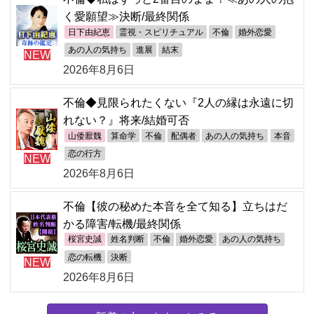
く愛願望≫決断/最終関係
日下由紀恵
霊視・スピリチュアル
不倫
婚外恋愛
あの人の気持ち
進展
結末
NEW
2026年8月6日
不倫◆見限られたくない『2人の縁は永遠に切
れない？』将来/結婚可否
山倭厭魏
算命学
不倫
配偶者
あの人の気持ち
本音
恋の行方
NEW
2026年8月6日
不倫【彼の秘めた本音を全て知る】立ちはだ
かる障害/転機/最終関係
桜宮史誠
姓名判断
不倫
婚外恋愛
あの人の気持ち
恋の転機
決断
NEW
2026年8月6日