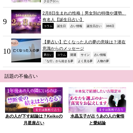
,
クロアゲハ
2月8日生まれの性格｜男女別の特徴や運勢、
有名人【誕生日占い】
,
,
,
,
,
コラム
誕生日
占い情報
誕生日占い
366日
【夢占い】亡くなった人の夢の意味は？潜在
意識からのメッセージ
,
,
,
,
,
夢占い
コラム
開運
サイン
占い情報
,
,
,
「な行」から始まる夢
よく見る夢
人物の夢
話題の不倫占い
あの人が下す結論は？Keikoの
水晶玉子が占うあの人の覚悟
月星座占い
と愛結論