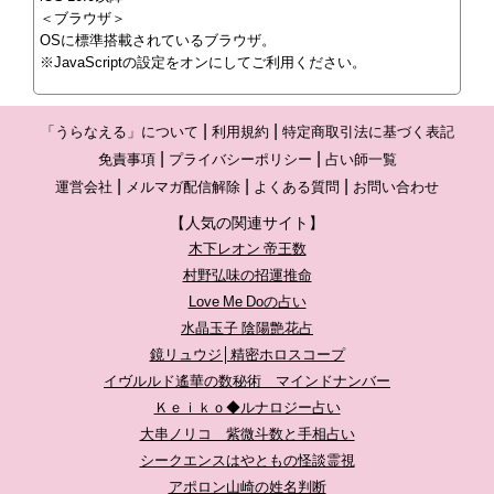
＜ブラウザ＞
OSに標準搭載されているブラウザ。
※JavaScriptの設定をオンにしてご利用ください。
「うらなえる」について
利用規約
特定商取引法に基づく表記
免責事項
プライバシーポリシー
占い師一覧
運営会社
メルマガ配信解除
よくある質問
お問い合わせ
【人気の関連サイト】
木下レオン 帝王数
村野弘味の招運推命
Love Me Doの占い
水晶玉子 陰陽艶花占
鏡リュウジ│精密ホロスコープ
イヴルルド遙華の数秘術 マインドナンバー
Ｋｅｉｋｏ◆ルナロジー占い
大串ノリコ 紫微斗数と手相占い
シークエンスはやともの怪談霊視
アポロン山崎の姓名判断