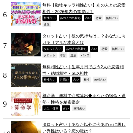
無料【動物キャラ相性占い】あの人との恋愛
相性・2026年内の進展は？
,
,
,
,
,
相性占い
あの人の気持ち
占い
恋愛
無料占い
,
進展
タロット占い｜彼の気持ちは…？あなたに向
けるリアルな本音とは
,
,
,
,
,
タロット占い
あの人の気持ち
占い
恋愛
無料占い
,
,
,
,
タロット
本音
進展
パトラ
無料相性占い｜生年月日で占う2人の恋愛相
性・結婚相性・SEX相性
,
,
,
,
,
相性占い
片思い
占い
相性
無料占い
算命学｜無料で命式算出◆あなたの宿命・運
勢・性格を精密鑑定
,
,
,
人生・仕事
占い
無料占い
タロット占い｜あなた以外に今あの人に親し
い異性はいる？恋の脈は？