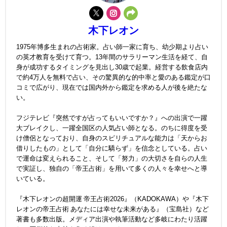
木下レオン
1975年博多生まれの占術家。占い師一家に育ち、幼少期より占い
の英才教育を受けて育つ。13年間のサラリーマン生活を経て、自
身が成功するタイミングを見出し30歳で起業。経営する飲食店内
で約4万人を無料で占い、その驚異的な的中率と愛のある鑑定が口
コミで広がり、現在では国内外から鑑定を求める人が後を絶たな
い。
フジテレビ『突然ですが占ってもいいですか？』への出演で一躍
大ブレイクし、一躍全国区の人気占い師となる。のちに得度を受
け僧侶となっており、自身のスピリチュアルな能力は「天からお
借りしたもの」として「自分に驕らず」を信念としている。占い
で運命は変えられること、そして「努力」の大切さを自らの人生
で実証し、独自の「帝王占術」を用いて多くの人々を幸せへと導
いている。
『木下レオンの超開運 帝王占術2026』（KADOKAWA）や『木下
レオンの帝王占術 あなたには幸せな未来がある』（宝島社）など
著書も多数出版。メディア出演や執筆活動など多岐にわたり活躍