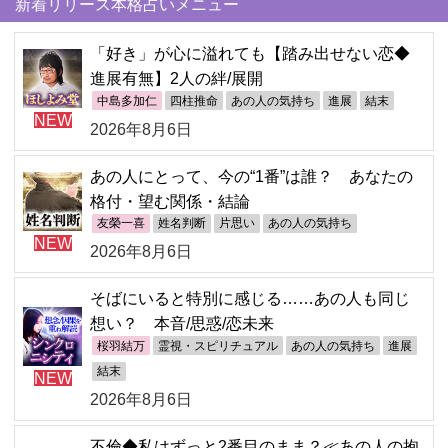
新着リリース本格占いメニュー
「好き」が心に溢れても【踏み出せない恋◆
進展有無】2人の絆/展開
中島多加仁
四柱推命
あの人の気持ち
進展
結末
NEW
2026年8月6日
あの人にとって、今の“1番”は誰？ あなたの
格付・望む関係・結論
友榮一喜
姓名判断
片思い
あの人の気持ち
NEW
2026年8月6日
そばにいると特別に感じる……あの人も同じ
想い？ 本音/思惑/恋未来
桜羽結万
霊視・スピリチュアル
あの人の気持ち
進展
結末
NEW
2026年8月6日
不倫◆私はずっと2番目のまま？≪あの人の抱