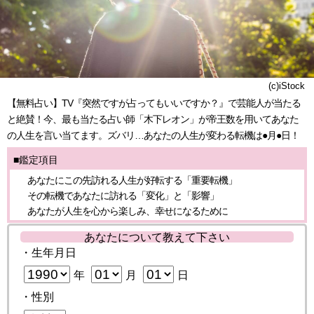
(c)iStock
【無料占い】TV『突然ですが占ってもいいですか？』で芸能人が当たる
と絶賛！今、最も当たる占い師「木下レオン」が帝王数を用いてあなた
の人生を言い当てます。ズバリ…あなたの人生が変わる転機は●月●日！
■鑑定項目
あなたにこの先訪れる人生が好転する「重要転機」
その転機であなたに訪れる「変化」と「影響」
あなたが人生を心から楽しみ、幸せになるために
あなたについて教えて下さい
・生年月日
年
月
日
・性別