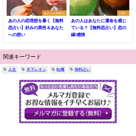
あの人の気持ち
片思い
あの人の恋理想を暴く【無料
あの人はあなたに運命を感じ
恋占い】好みの異性＆あなた
ている？【無料恋占い】恋の
への想い
縁/感情
関連キーワード
人生
木下レオン
転機
無料占い