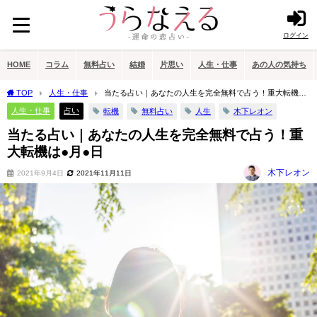
ログイン
HOME
コラム
無料占い
結婚
片思い
人生・仕事
あの人の気持ち
TOP
人生・仕事
当たる占い｜あなたの人生を完全無料で占う！重大転機は
●月●日
人生・仕事
占い
転機
無料占い
人生
木下レオン
当たる占い｜あなたの人生を完全無料で占う！重
大転機は●月●日
木下レオン
2021年9月4日
2021年11月11日