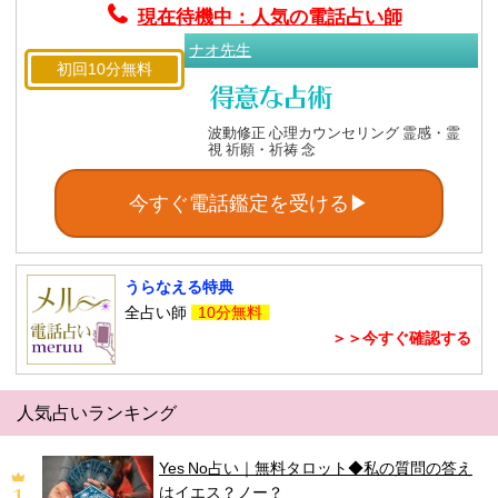
現在待機中：人気の電話占い師
ナオ先生
初回10分無料
波動修正 心理カウンセリング 霊感・霊
視 祈願・祈祷 念
今すぐ電話鑑定を受ける▶
うらなえる特典
全占い師
10分無料
＞＞今すぐ確認する
人気占いランキング
Yes No占い｜無料タロット◆私の質問の答え
はイエス？ノー？