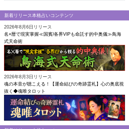
新着リリース本格占いコンテンツ
2026年8月6日リリース
名×暦で現実掌握≪国賓/各界VIPも命託す的中奥儀≫鳥海
式天命術
2026年8月3日リリース
魂の本音が聴こえる！【運命結びの奇跡霊札】心の奥底視
抜く◆魂唯タロット