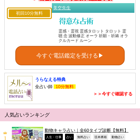
美空先生
初回10分無料
霊感・霊視 霊感タロット タロット 霊
聴 念 波動修正 オーラ 祈願・祈祷 オラ
クルカード ルーン
今すぐ電話鑑定を受ける▶
うらなえる特典
全占い師
10分無料
＞＞今すぐ確認する
人気占いランキング
動物キャラ占い｜全60タイプ診断【無料】
,
,
,
,
,
人生・仕事
占い
無料占い
弦本將裕
動物占い