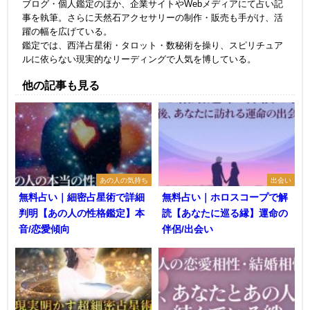
ブログ・個人鑑定のほか、企業サイトやWebメディアにて占い記
事を執筆。さらに天然石アクセサリーの制作・販売も手がけ、活
躍の幅を広げている。
鑑定では、西洋占星術・タロット・数秘術を操り、スピリチュア
ルに依らない現実的なリーディングで人気を博している。
他の記事も見る
あの人の気持ち
出会い
無料占い｜細密占星術で詳細
無料占い｜ホロスコープで解
判明【あの人の性格鑑定】本
読【あなたに巡る縁】運命の
音/恋愛傾向
伴侶/出会い