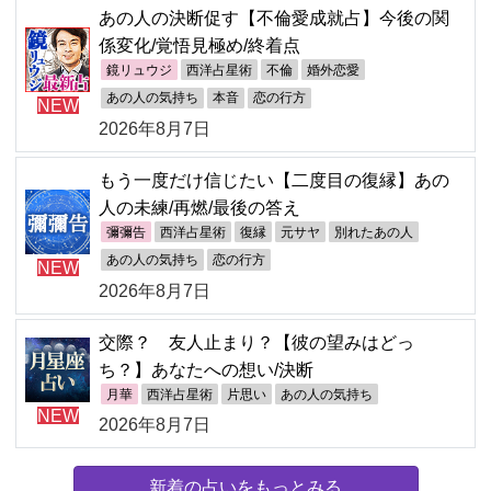
あの人の決断促す【不倫愛成就占】今後の関
係変化/覚悟見極め/終着点
鏡リュウジ
西洋占星術
不倫
婚外恋愛
あの人の気持ち
本音
恋の行方
NEW
2026年8月7日
もう一度だけ信じたい【二度目の復縁】あの
人の未練/再燃/最後の答え
彌彌告
西洋占星術
復縁
元サヤ
別れたあの人
あの人の気持ち
恋の行方
NEW
2026年8月7日
交際？ 友人止まり？【彼の望みはどっ
ち？】あなたへの想い/決断
月華
西洋占星術
片思い
あの人の気持ち
NEW
2026年8月7日
新着の占いをもっとみる