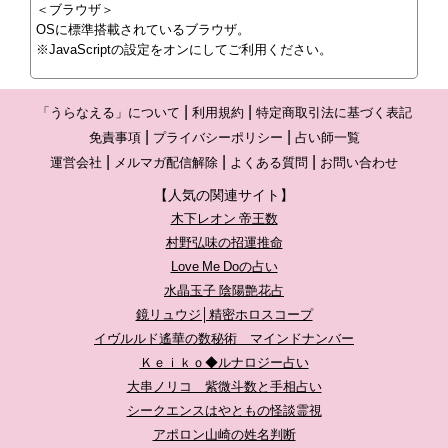
＜ブラウザ＞
OSに標準搭載されているブラウザ。
※JavaScriptの設定をオンにしてご利用ください。
「うらなえる」について
利用規約
特定商取引法に基づく表記
免責事項
プライバシーポリシー
占い師一覧
運営会社
メルマガ配信解除
よくある質問
お問い合わせ
【人気の関連サイト】
木下レオン 帝王数
村野弘味の招運推命
Love Me Doの占い
水晶玉子 陰陽艶花占
鏡リュウジ│精密ホロスコープ
イヴルルド遙華の数秘術 マインドナンバー
Ｋｅｉｋｏ◆ルナロジー占い
大串ノリコ 紫微斗数と手相占い
シークエンスはやともの怪談霊視
アポロン山崎の姓名判断