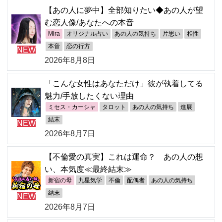
【あの人に夢中】全部知りたい◆あの人が望
む恋人像/あなたへの本音
Mira
オリジナル占い
あの人の気持ち
片思い
相性
本音
恋の行方
NEW
2026年8月8日
「こんな女性はあなただけ」彼が執着してる
魅力/手放したくない理由
ミセス・カーシャ
タロット
あの人の気持ち
進展
結末
NEW
2026年8月7日
【不倫愛の真実】これは運命？ あの人の想
い、本気度≪最終結末≫
新宿の母
九星気学
不倫
配偶者
あの人の気持ち
結末
NEW
2026年8月7日