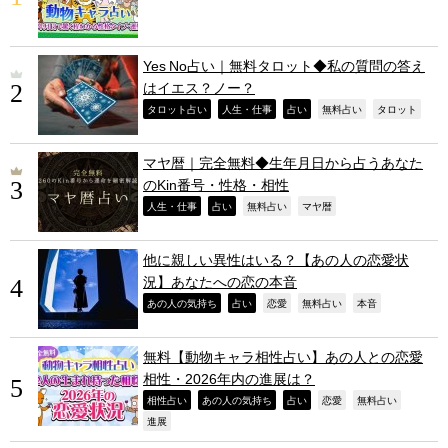
Yes No占い｜無料タロット◆私の質問の答え
はイエス？ノー？
,
,
,
,
,
タロット占い
人生・仕事
占い
無料占い
タロット
マヤ暦｜完全無料◆生年月日から占うあなた
のKin番号・性格・相性
,
,
,
,
人生・仕事
占い
無料占い
マヤ暦
他に親しい異性はいる？【あの人の恋愛状
況】あなたへの恋の本音
,
,
,
,
,
あの人の気持ち
占い
恋愛
無料占い
本音
無料【動物キャラ相性占い】あの人との恋愛
相性・2026年内の進展は？
,
,
,
,
,
相性占い
あの人の気持ち
占い
恋愛
無料占い
,
進展