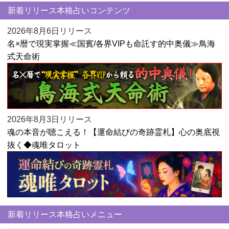
新着リリース本格占いコンテンツ
2026年8月6日リリース
名×暦で現実掌握≪国賓/各界VIPも命託す的中奥儀≫鳥海
式天命術
2026年8月3日リリース
魂の本音が聴こえる！【運命結びの奇跡霊札】心の奥底視
抜く◆魂唯タロット
新着リリース本格占いメニュー