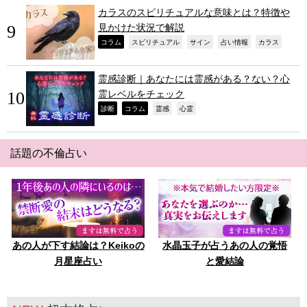
カラスのスピリチュアルな意味とは？特徴や
見かけた状況で解説
,
,
,
,
,
コラム
スピリチュアル
サイン
占い情報
カラス
霊感診断｜あなたには霊感がある？ない？心
霊レベルをチェック
,
,
,
,
診断
コラム
霊感
心霊
話題の不倫占い
あの人が下す結論は？Keikoの
水晶玉子が占うあの人の覚悟
月星座占い
と愛結論