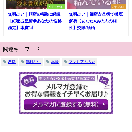
人生・仕事
相性占い
無料占い｜精密&精緻に解読
無料占い｜細密占星術で徹底
【細密占星術◆あなたの性格
解析【あなた×あの人の相
鑑定】本質/才
性】交際/結婚
関連キーワード
恋愛
無料占い
本音
プレミアム占い