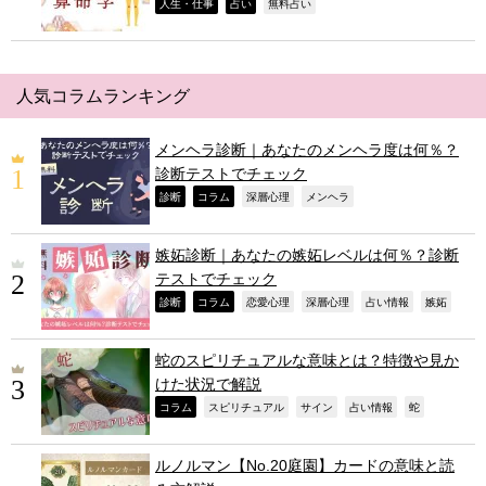
,
,
,
人生・仕事
占い
無料占い
人気コラムランキング
メンヘラ診断｜あなたのメンヘラ度は何％？
診断テストでチェック
,
,
,
,
診断
コラム
深層心理
メンヘラ
嫉妬診断｜あなたの嫉妬レベルは何％？診断
テストでチェック
,
,
,
,
,
,
診断
コラム
恋愛心理
深層心理
占い情報
嫉妬
蛇のスピリチュアルな意味とは？特徴や見か
けた状況で解説
,
,
,
,
,
コラム
スピリチュアル
サイン
占い情報
蛇
ルノルマン【No.20庭園】カードの意味と読