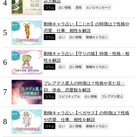
み方解説
,
,
,
,
コラム
占い情報
意味
ルノルマンカード
動物キャラ占い【こじか】の特徴は？性格や
恋愛、仕事、相性を解説
,
,
,
,
コラム
占い
占い情報
動物キャラ占い
動物キャラ占い【守りの猿】特徴・性格・相
性を解説
,
,
,
,
コラム
占い
占い情報
動物キャラ占い
プレアデス星人の特徴は？性格や見た目・
顔、使命、恋愛観を解説
,
,
,
,
コラム
スピリチュアル
占い情報
プレアデス星人
動物キャラ占い【ペガサス】の特徴は？性格
や恋愛、仕事、相性を解説
,
,
,
,
コラム
占い
占い情報
動物キャラ占い