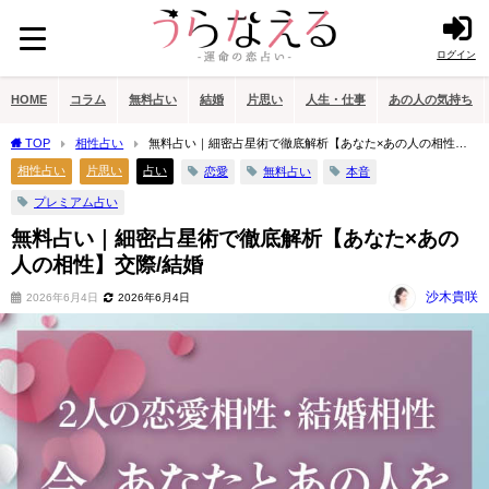
ログイン
HOME
コラム
無料占い
結婚
片思い
人生・仕事
あの人の気持ち
TOP
相性占い
無料占い｜細密占星術で徹底解析【あなた×あの人の相性】
交際/結婚
相性占い
片思い
占い
恋愛
無料占い
本音
プレミアム占い
無料占い｜細密占星術で徹底解析【あなた×あの
人の相性】交際/結婚
沙木貴咲
2026年6月4日
2026年6月4日