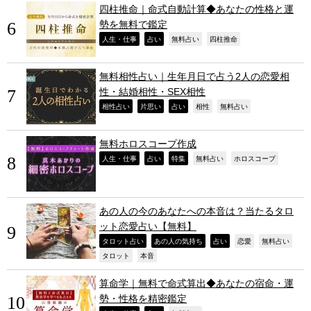
四柱推命｜命式自動計算◆あなたの性格と運
勢を無料で鑑定
,
,
,
,
人生・仕事
占い
無料占い
四柱推命
無料相性占い｜生年月日で占う2人の恋愛相
性・結婚相性・SEX相性
,
,
,
,
,
相性占い
片思い
占い
相性
無料占い
無料ホロスコープ作成
,
,
,
,
,
人生・仕事
占い
特集
無料占い
ホロスコープ
あの人の今のあなたへの本音は？当たるタロ
ット恋愛占い【無料】
,
,
,
,
,
タロット占い
あの人の気持ち
占い
恋愛
無料占い
,
,
タロット
本音
算命学｜無料で命式算出◆あなたの宿命・運
勢・性格を精密鑑定