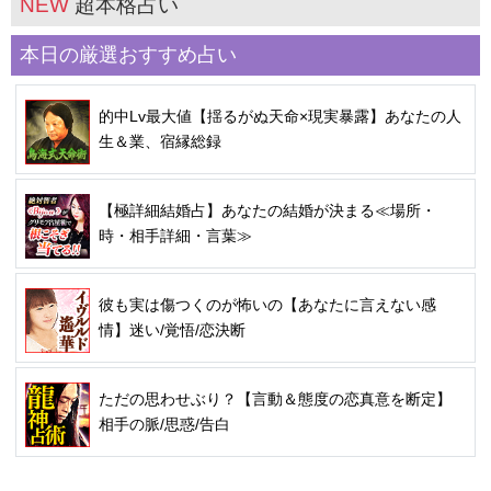
NEW
超本格占い
本日の厳選おすすめ占い
的中Lv最大値【揺るがぬ天命×現実暴露】あなたの人
生＆業、宿縁総録
【極詳細結婚占】あなたの結婚が決まる≪場所・
時・相手詳細・言葉≫
彼も実は傷つくのが怖いの【あなたに言えない感
情】迷い/覚悟/恋決断
ただの思わせぶり？【言動＆態度の恋真意を断定】
相手の脈/思惑/告白