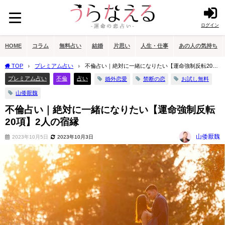
ログイン
HOME
コラム
無料占い
結婚
片思い
人生・仕事
あの人の気持ち
TOP
プレミアム占い
不倫占い｜絶対に一緒になりたい【運命強制反転20
項】2人の宿縁
プレミアム占い
不倫
占い
婚外恋愛
禁断の恋
お試し無料
山倭厭魏
不倫占い｜絶対に一緒になりたい【運命強制反転
20項】2人の宿縁
山倭厭魏
2023年10月5日
2023年10月3日