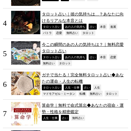
タロット占い｜彼の気持ちは…？あなたに向
けるリアルな本音とは
,
,
,
,
,
タロット占い
あの人の気持ち
占い
本音
進展
,
,
,
,
パトラ
恋愛
無料占い
タロット
今この瞬間のあの人の気持ちは？｜無料恋愛
タロット占い
,
,
,
,
,
タロット占い
あの人の気持ち
占い
本音
恋愛
,
,
無料占い
タロット
ガチで当たる！完全無料タロット占い◆あな
たの運命・人生の転機
,
,
,
,
タロット占い
人生・仕事
占い
人生
,
,
,
,
マドモアゼル・ミータン
転機
無料占い
タロット
算命学｜無料で命式算出◆あなたの宿命・運
勢・性格を精密鑑定
,
,
,
人生・仕事
占い
無料占い