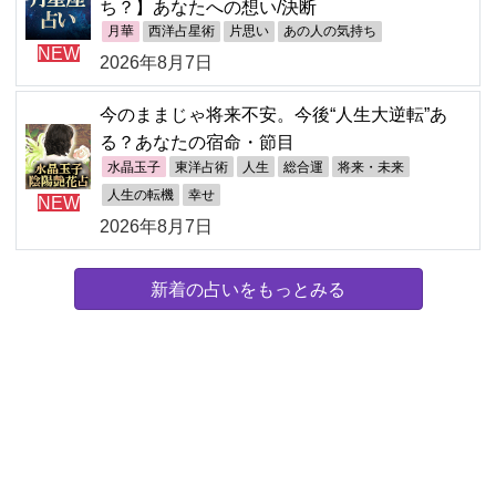
ち？】あなたへの想い/決断
月華
西洋占星術
片思い
あの人の気持ち
NEW
2026年8月7日
今のままじゃ将来不安。今後“人生大逆転”あ
る？あなたの宿命・節目
水晶玉子
東洋占術
人生
総合運
将来・未来
人生の転機
幸せ
NEW
2026年8月7日
新着の占いをもっとみる