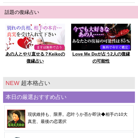
話題の復縁占い
あの人とやり直せる？Keikoの
Love Me Doが占う2人の復縁
復縁占い
の可能性
NEW
超本格占い
本日の厳選おすすめ占い
現状維持も、限界。恋叶うか否か即決◆相手の10大
真意、最後の恋選択