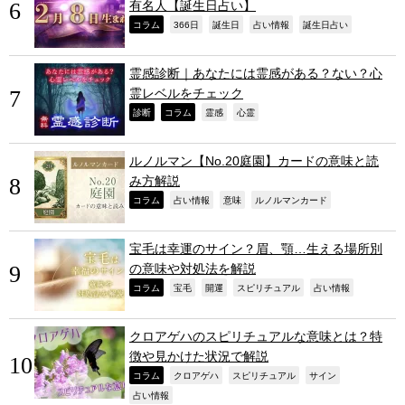
有名人【誕生日占い】
,
,
,
,
,
コラム
366日
誕生日
占い情報
誕生日占い
霊感診断｜あなたには霊感がある？ない？心
霊レベルをチェック
,
,
,
,
診断
コラム
霊感
心霊
ルノルマン【No.20庭園】カードの意味と読
み方解説
,
,
,
,
コラム
占い情報
意味
ルノルマンカード
宝毛は幸運のサイン？眉、顎…生える場所別
の意味や対処法を解説
,
,
,
,
,
コラム
宝毛
開運
スピリチュアル
占い情報
クロアゲハのスピリチュアルな意味とは？特
徴や見かけた状況で解説
,
,
,
,
コラム
クロアゲハ
スピリチュアル
サイン
,
占い情報