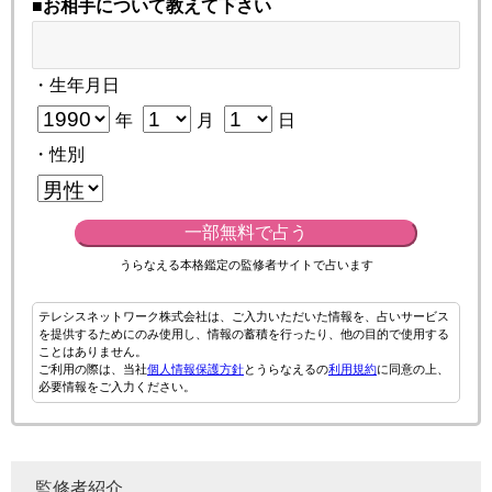
■お相手について教えて下さい
・生年月日
年
月
日
・性別
一部無料で占う
うらなえる本格鑑定の監修者サイトで占います
テレシスネットワーク株式会社は、ご入力いただいた情報を、占いサービス
を提供するためにのみ使用し、情報の蓄積を行ったり、他の目的で使用する
ことはありません。
ご利用の際は、当社
個人情報保護方針
とうらなえるの
利用規約
に同意の上、
必要情報をご入力ください。
監修者紹介