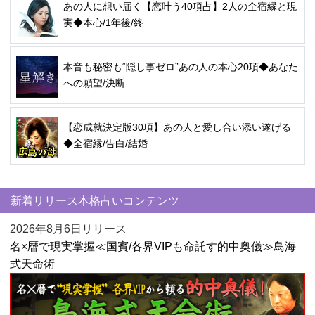
あの人に想い届く【恋叶う40項占】2人の全宿縁と現
実◆本心/1年後/終
本音も秘密も“隠し事ゼロ”あの人の本心20項◆あなた
への願望/決断
【恋成就決定版30項】あの人と愛し合い添い遂げる
◆全宿縁/告白/結婚
新着リリース本格占いコンテンツ
2026年8月6日リリース
名×暦で現実掌握≪国賓/各界VIPも命託す的中奥儀≫鳥海
式天命術