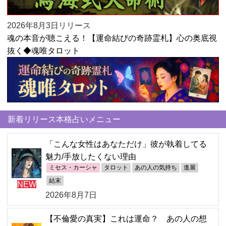
2026年8月3日リリース
魂の本音が聴こえる！【運命結びの奇跡霊札】心の奥底視
抜く◆魂唯タロット
新着リリース本格占いメニュー
「こんな女性はあなただけ」彼が執着してる
魅力/手放したくない理由
ミセス・カーシャ
タロット
あの人の気持ち
進展
結末
NEW
2026年8月7日
【不倫愛の真実】これは運命？ あの人の想