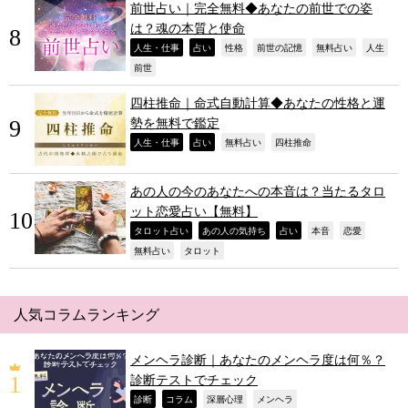
前世占い｜完全無料◆あなたの前世での姿
は？魂の本質と使命
,
,
,
,
,
,
人生・仕事
占い
性格
前世の記憶
無料占い
人生
,
前世
四柱推命｜命式自動計算◆あなたの性格と運
勢を無料で鑑定
,
,
,
,
人生・仕事
占い
無料占い
四柱推命
あの人の今のあなたへの本音は？当たるタロ
ット恋愛占い【無料】
,
,
,
,
,
タロット占い
あの人の気持ち
占い
本音
恋愛
,
,
無料占い
タロット
人気コラムランキング
メンヘラ診断｜あなたのメンヘラ度は何％？
診断テストでチェック
,
,
,
,
診断
コラム
深層心理
メンヘラ