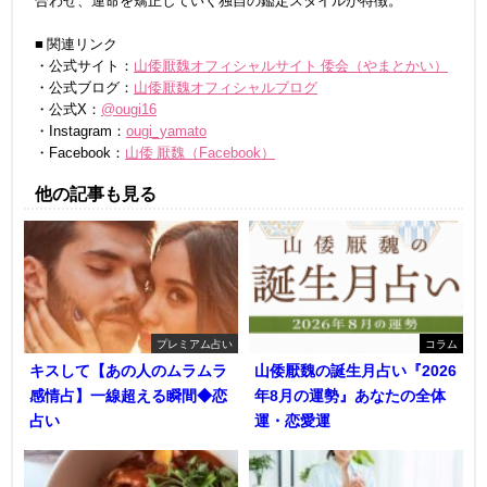
合わせ、運命を矯正していく独自の鑑定スタイルが特徴。
■ 関連リンク
・公式サイト：
山倭厭魏オフィシャルサイト 倭会（やまとかい）
・公式ブログ：
山倭厭魏オフィシャルブログ
・公式X：
@ougi16
・Instagram：
ougi_yamato
・Facebook：
山倭 厭魏（Facebook）
他の記事も見る
プレミアム占い
コラム
キスして【あの人のムラムラ
山倭厭魏の誕生月占い『2026
感情占】一線超える瞬間◆恋
年8月の運勢』あなたの全体
占い
運・恋愛運