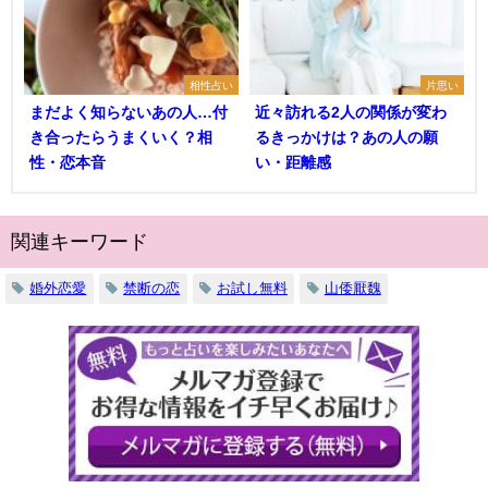
相性占い
片思い
まだよく知らないあの人…付
近々訪れる2人の関係が変わ
き合ったらうまくいく？相
るきっかけは？あの人の願
性・恋本音
い・距離感
関連キーワード
婚外恋愛
禁断の恋
お試し無料
山倭厭魏