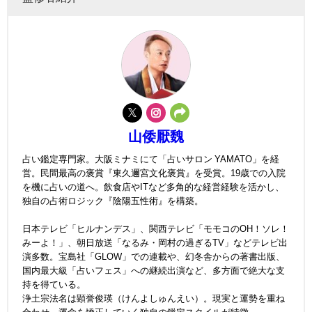
山倭厭魏
占い鑑定専門家。大阪ミナミにて「占いサロン YAMATO」を経
営。民間最高の褒賞『東久邇宮文化褒賞』を受賞。19歳での入院
を機に占いの道へ。飲食店やITなど多角的な経営経験を活かし、
独自の占術ロジック『陰陽五性術』を構築。
日本テレビ「ヒルナンデス」、関西テレビ「モモコのOH！ソレ！
みーよ！」、朝日放送「なるみ・岡村の過ぎるTV」などテレビ出
演多数。宝島社「GLOW」での連載や、幻冬舎からの著書出版、
国内最大級「占いフェス」への継続出演など、多方面で絶大な支
持を得ている。
浄土宗法名は顕誉俊瑛（けんよしゅんえい）。現実と運勢を重ね