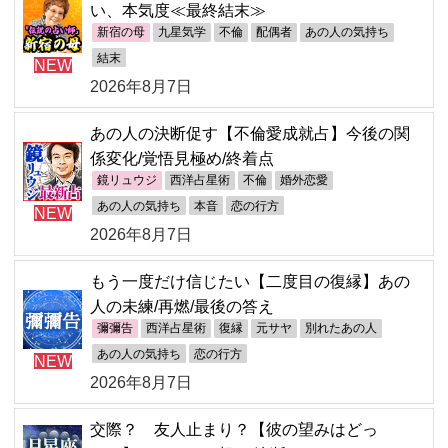
い、本気度≪最終結末≫
新宿の母
九星気学
不倫
配偶者
あの人の気持ち
結末
NEW
2026年8月7日
あの人の決断促す【不倫愛成就占】今後の関
係変化/覚悟見極め/終着点
鏡リュウジ
西洋占星術
不倫
婚外恋愛
あの人の気持ち
本音
恋の行方
NEW
2026年8月7日
もう一度だけ信じたい【二度目の復縁】あの
人の未練/再燃/最後の答え
彌彌告
西洋占星術
復縁
元サヤ
別れたあの人
あの人の気持ち
恋の行方
NEW
2026年8月7日
交際？ 友人止まり？【彼の望みはどっ