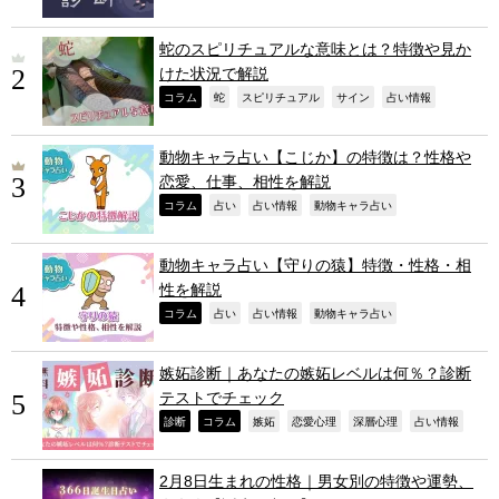
蛇のスピリチュアルな意味とは？特徴や見か
けた状況で解説
,
,
,
,
,
コラム
蛇
スピリチュアル
サイン
占い情報
動物キャラ占い【こじか】の特徴は？性格や
恋愛、仕事、相性を解説
,
,
,
,
コラム
占い
占い情報
動物キャラ占い
動物キャラ占い【守りの猿】特徴・性格・相
性を解説
,
,
,
,
コラム
占い
占い情報
動物キャラ占い
嫉妬診断｜あなたの嫉妬レベルは何％？診断
テストでチェック
,
,
,
,
,
,
診断
コラム
嫉妬
恋愛心理
深層心理
占い情報
2月8日生まれの性格｜男女別の特徴や運勢、