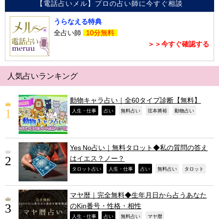
【電話占いメル】プロの占い師に今すぐ相談
うらなえる特典
全占い師
10分無料
＞＞今すぐ確認する
人気占いランキング
動物キャラ占い｜全60タイプ診断【無料】
,
,
,
,
,
人生・仕事
占い
無料占い
弦本將裕
動物占い
Yes No占い｜無料タロット◆私の質問の答え
はイエス？ノー？
,
,
,
,
,
タロット占い
人生・仕事
占い
無料占い
タロット
マヤ暦｜完全無料◆生年月日から占うあなた
のKin番号・性格・相性
,
,
,
,
人生・仕事
占い
無料占い
マヤ暦