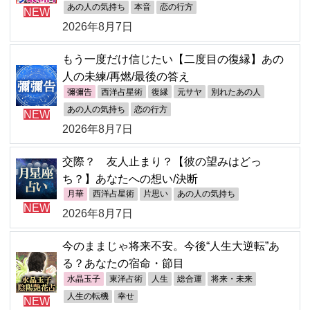
あの人の気持ち
本音
恋の行方
NEW
2026年8月7日
もう一度だけ信じたい【二度目の復縁】あの
人の未練/再燃/最後の答え
彌彌告
西洋占星術
復縁
元サヤ
別れたあの人
あの人の気持ち
恋の行方
NEW
2026年8月7日
交際？ 友人止まり？【彼の望みはどっ
ち？】あなたへの想い/決断
月華
西洋占星術
片思い
あの人の気持ち
NEW
2026年8月7日
今のままじゃ将来不安。今後“人生大逆転”あ
る？あなたの宿命・節目
水晶玉子
東洋占術
人生
総合運
将来・未来
人生の転機
幸せ
NEW