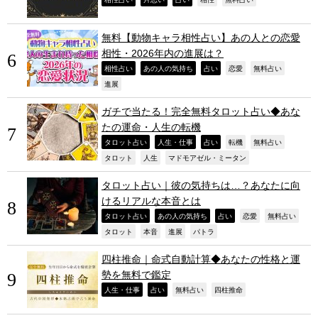
,
,
,
,
,
無料【動物キャラ相性占い】あの人との恋愛
相性・2026年内の進展は？
,
,
,
,
,
相性占い
あの人の気持ち
占い
恋愛
無料占い
,
進展
ガチで当たる！完全無料タロット占い◆あな
たの運命・人生の転機
,
,
,
,
,
タロット占い
人生・仕事
占い
転機
無料占い
,
,
,
タロット
人生
マドモアゼル・ミータン
タロット占い｜彼の気持ちは…？あなたに向
けるリアルな本音とは
,
,
,
,
,
タロット占い
あの人の気持ち
占い
恋愛
無料占い
,
,
,
,
タロット
本音
進展
パトラ
四柱推命｜命式自動計算◆あなたの性格と運
勢を無料で鑑定
,
,
,
,
人生・仕事
占い
無料占い
四柱推命