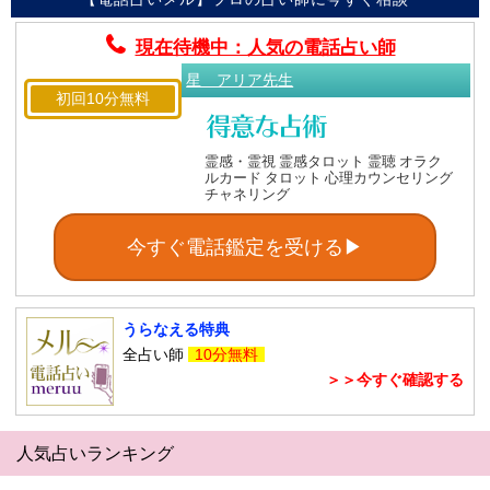
現在待機中：人気の電話占い師
星 アリア先生
初回10分無料
霊感・霊視 霊感タロット 霊聴 オラク
ルカード タロット 心理カウンセリング
チャネリング
今すぐ電話鑑定を受ける▶
うらなえる特典
全占い師
10分無料
＞＞今すぐ確認する
人気占いランキング