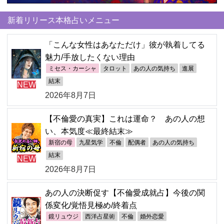
新着リリース本格占いメニュー
「こんな女性はあなただけ」彼が執着してる
魅力/手放したくない理由
ミセス・カーシャ
タロット
あの人の気持ち
進展
結末
NEW
2026年8月7日
【不倫愛の真実】これは運命？ あの人の想
い、本気度≪最終結末≫
新宿の母
九星気学
不倫
配偶者
あの人の気持ち
結末
NEW
2026年8月7日
あの人の決断促す【不倫愛成就占】今後の関
係変化/覚悟見極め/終着点
鏡リュウジ
西洋占星術
不倫
婚外恋愛