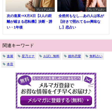
プレミアム占い
プレミアム占い
次の進展⇒X月X日【2人の距
全然何もなし…あの人は私が
離が縮まる恋転機】決断・誘
【好きで照れてるor興味な
い・1年後
し】恋占い
関連キーワード
進展
星乃エナ
お試し無料
婚外恋愛
無料占い
本音