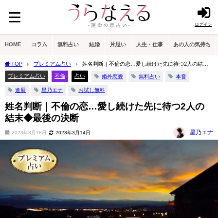
ログイン
HOME
コラム
無料占い
結婚
片思い
人生・仕事
あの人の気持ち
TOP
プレミアム占い
姓名判断｜不倫の恋…愛し続けた先に待つ2人の結末
◆最後の決断
プレミアム占い
不倫
占い
婚外恋愛
無料占い
本音
進展
星乃エナ
お試し無料
姓名判断｜不倫の恋…愛し続けた先に待つ2人の
結末◆最後の決断
星乃エナ
2023年3月18日
2023年3月14日