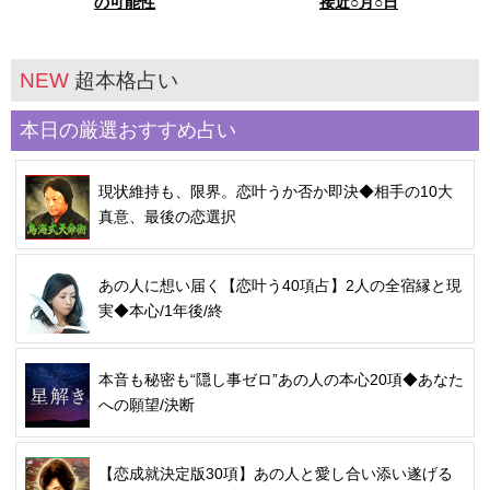
の可能性
接近○月○日
NEW
超本格占い
本日の厳選おすすめ占い
現状維持も、限界。恋叶うか否か即決◆相手の10大
真意、最後の恋選択
あの人に想い届く【恋叶う40項占】2人の全宿縁と現
実◆本心/1年後/終
本音も秘密も“隠し事ゼロ”あの人の本心20項◆あなた
への願望/決断
【恋成就決定版30項】あの人と愛し合い添い遂げる