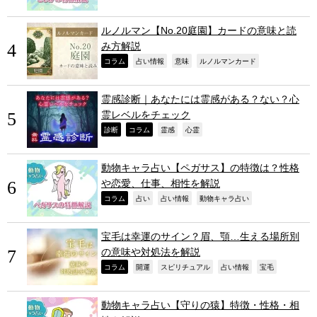
ルノルマン【No.20庭園】カードの意味と読
み方解説
,
,
,
,
コラム
占い情報
意味
ルノルマンカード
霊感診断｜あなたには霊感がある？ない？心
霊レベルをチェック
,
,
,
,
診断
コラム
霊感
心霊
動物キャラ占い【ペガサス】の特徴は？性格
や恋愛、仕事、相性を解説
,
,
,
,
コラム
占い
占い情報
動物キャラ占い
宝毛は幸運のサイン？眉、顎…生える場所別
の意味や対処法を解説
,
,
,
,
,
コラム
開運
スピリチュアル
占い情報
宝毛
動物キャラ占い【守りの猿】特徴・性格・相