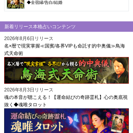
◆全宿縁/告白/結婚
新着リリース本格占いコンテンツ
2026年8月6日リリース
名×暦で現実掌握≪国賓/各界VIPも命託す的中奥儀≫鳥海
式天命術
2026年8月3日リリース
魂の本音が聴こえる！【運命結びの奇跡霊札】心の奥底視
抜く◆魂唯タロット