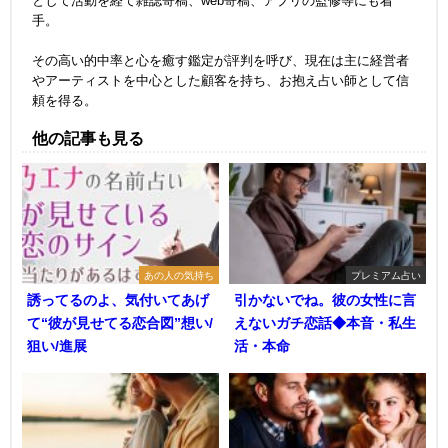
として活動を経て雑誌寄稿、web寄稿、アプリの監修等にも着
手。
その高い的中率と心を癒す鑑定が評判を呼び、現在は主に経営者
やアーティストを中心とした顧客を持ち、お抱え占い師として信
頼を得る。
他の記事も見る
あの人の気持ち
プレミアム占い
誘ってるのよ、気付いてあげ
引かないでね。彼の女性に言
て“彼が見せてる恋合図”想い/
えないガチ恋話◆本音・私生
狙い/進展
活・本命