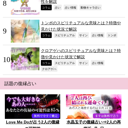
性を解説
,
,
,
,
コラム
占い
占い情報
動物キャラ占い
トンボのスピリチュアルな意味とは？特徴や
見かけた状況で解説
,
,
,
,
,
コラム
スピリチュアル
サイン
占い情報
トンボ
クロアゲハのスピリチュアルな意味とは？特
徴や見かけた状況で解説
,
,
,
,
コラム
スピリチュアル
サイン
占い情報
,
クロアゲハ
話題の復縁占い
Love Me Doが占う2人の復縁
水晶玉子の復縁占い⇒2人の再