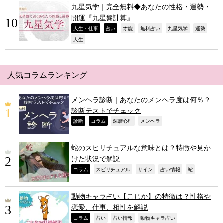
九星気学｜完全無料◆あなたの性格・運勢・
開運『九星盤計算』
,
,
,
,
,
,
人生・仕事
占い
才能
無料占い
九星気学
運勢
,
人生
人気コラムランキング
メンヘラ診断｜あなたのメンヘラ度は何％？
診断テストでチェック
,
,
,
,
診断
コラム
深層心理
メンヘラ
蛇のスピリチュアルな意味とは？特徴や見か
けた状況で解説
,
,
,
,
,
コラム
スピリチュアル
サイン
占い情報
蛇
動物キャラ占い【こじか】の特徴は？性格や
恋愛、仕事、相性を解説
,
,
,
,
コラム
占い
占い情報
動物キャラ占い