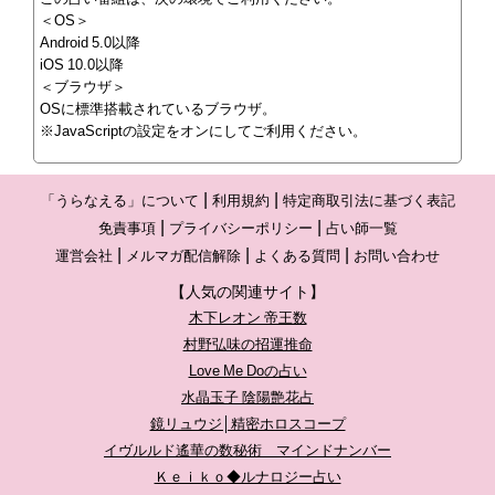
＜OS＞
Android 5.0以降
iOS 10.0以降
＜ブラウザ＞
OSに標準搭載されているブラウザ。
※JavaScriptの設定をオンにしてご利用ください。
「うらなえる」について
利用規約
特定商取引法に基づく表記
免責事項
プライバシーポリシー
占い師一覧
運営会社
メルマガ配信解除
よくある質問
お問い合わせ
【人気の関連サイト】
木下レオン 帝王数
村野弘味の招運推命
Love Me Doの占い
水晶玉子 陰陽艶花占
鏡リュウジ│精密ホロスコープ
イヴルルド遙華の数秘術 マインドナンバー
Ｋｅｉｋｏ◆ルナロジー占い