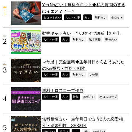
Yes No占い｜無料タロット◆私の質問の答え
はイエス？ノー？
,
,
,
,
,
タロット占い
人生・仕事
占い
無料占い
タロット
動物キャラ占い｜全60タイプ診断【無料】
,
,
,
,
,
人生・仕事
占い
無料占い
弦本將裕
動物占い
マヤ暦｜完全無料◆生年月日から占うあなた
のKin番号・性格・相性
,
,
,
,
人生・仕事
占い
無料占い
マヤ暦
無料ホロスコープ作成
,
,
,
,
,
人生・仕事
占い
特集
無料占い
ホロスコープ
無料相性占い｜生年月日で占う2人の恋愛相
性・結婚相性・SEX相性
相性占い
片思い
占い
相性
無料占い