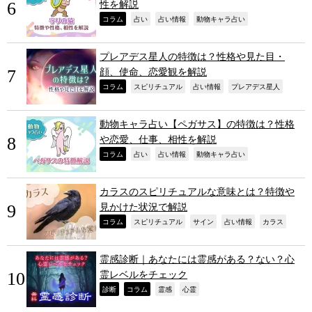
性を解説
,
,
,
,
コラム
占い
占い情報
動物キャラ占い
プレアデス星人の特徴は？性格や見た目・
顔、使命、恋愛観を解説
,
,
,
,
コラム
スピリチュアル
占い情報
プレアデス星人
動物キャラ占い【ペガサス】の特徴は？性格
や恋愛、仕事、相性を解説
,
,
,
,
コラム
占い
占い情報
動物キャラ占い
カラスのスピリチュアルな意味とは？特徴や
見かけた状況で解説
,
,
,
,
,
コラム
スピリチュアル
サイン
占い情報
カラス
霊感診断｜あなたには霊感がある？ない？心
霊レベルをチェック
,
,
,
,
診断
コラム
霊感
心霊