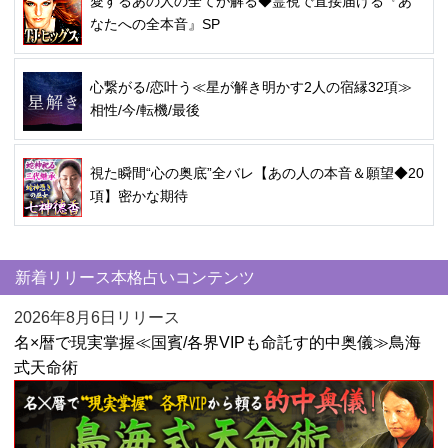
愛するあの人の全てが解る◆霊視で直接届ける『あ
なたへの全本音』SP
心繋がる/恋叶う≪星が解き明かす2人の宿縁32項≫
相性/今/転機/最後
視た瞬間“心の奥底”全バレ【あの人の本音＆願望◆20
項】密かな期待
新着リリース本格占いコンテンツ
2026年8月6日リリース
名×暦で現実掌握≪国賓/各界VIPも命託す的中奥儀≫鳥海
式天命術