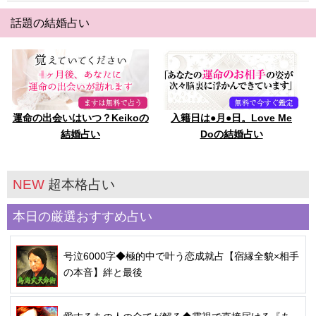
話題の結婚占い
運命の出会いはいつ？Keikoの
入籍日は●月●日。Love Me
結婚占い
Doの結婚占い
NEW
超本格占い
本日の厳選おすすめ占い
号泣6000字◆極的中で叶う恋成就占【宿縁全貌×相手
の本音】絆と最後