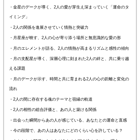
・金星のデークが導く、2人の愛が芽生え深まっていく「運命のタ
イミング」
・2人の関係を進展させていく情熱と突破力
・月星座が映す、2人の心が寄り添う場所と無意識的な愛の形
・月のエレメントが語る、2人の情熱が高まるリズムと感性の傾向
・月の支配星が導く、深層心理に刻まれた2人の絆と、共に乗り越
える課題
・月のデークが示す、時間と共に育まれる2人の心の距離と変化の
流れ
・2人の間に存在する魂のテーマと宿縁の軌道
・2人の相性の総合評価と、あの人と築ける関係
・出会った瞬間からあの人が感じている、あなたとの運命と直感
・今の段階で、あの人はあなたにどのくらい心を許している？