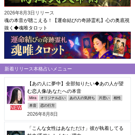
2026年8月3日リリース
魂の本音が聴こえる！【運命結びの奇跡霊札】心の奥底視
抜く◆魂唯タロット
新着リリース本格占いメニュー
【あの人に夢中】全部知りたい◆あの人が望
む恋人像/あなたへの本音
Mira
オリジナル占い
あの人の気持ち
片思い
相性
本音
恋の行方
NEW
2026年8月8日
「こんな女性はあなただけ」彼が執着してる