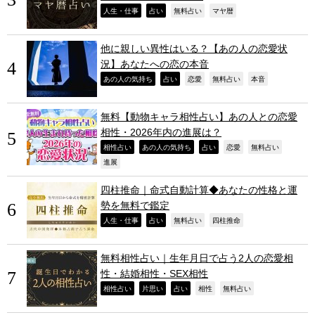
,
,
,
,
人生・仕事
占い
無料占い
マヤ暦
他に親しい異性はいる？【あの人の恋愛状
況】あなたへの恋の本音
,
,
,
,
,
あの人の気持ち
占い
恋愛
無料占い
本音
無料【動物キャラ相性占い】あの人との恋愛
相性・2026年内の進展は？
,
,
,
,
,
相性占い
あの人の気持ち
占い
恋愛
無料占い
,
進展
四柱推命｜命式自動計算◆あなたの性格と運
勢を無料で鑑定
,
,
,
,
人生・仕事
占い
無料占い
四柱推命
無料相性占い｜生年月日で占う2人の恋愛相
性・結婚相性・SEX相性
,
,
,
,
,
相性占い
片思い
占い
相性
無料占い