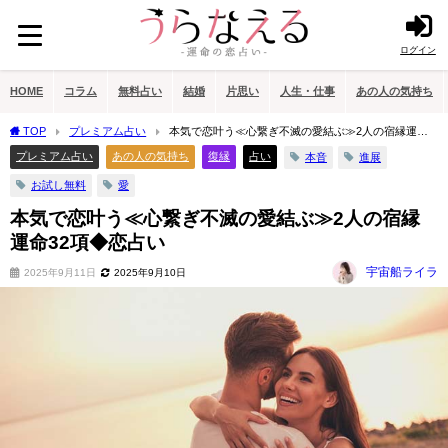
ログイン
HOME
コラム
無料占い
結婚
片思い
人生・仕事
あの人の気持ち
TOP
プレミアム占い
本気で恋叶う≪心繋ぎ不滅の愛結ぶ≫2人の宿縁運命
32項◆恋占い
プレミアム占い
あの人の気持ち
復縁
占い
本音
進展
お試し無料
愛
本気で恋叶う≪心繋ぎ不滅の愛結ぶ≫2人の宿縁
運命32項◆恋占い
宇宙船ライラ
2025年9月11日
2025年9月10日