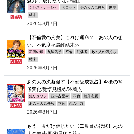
魅力/手放したくない理由
ミセス・カーシャ
タロット
あの人の気持ち
進展
結末
NEW
2026年8月7日
【不倫愛の真実】これは運命？ あの人の想
い、本気度≪最終結末≫
新宿の母
九星気学
不倫
配偶者
あの人の気持ち
結末
NEW
2026年8月7日
あの人の決断促す【不倫愛成就占】今後の関
係変化/覚悟見極め/終着点
鏡リュウジ
西洋占星術
不倫
婚外恋愛
あの人の気持ち
本音
恋の行方
NEW
2026年8月7日
もう一度だけ信じたい【二度目の復縁】あの
人の未練/再燃/最後の答え