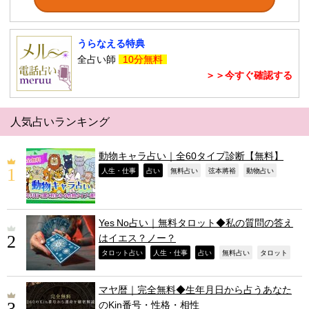
うらなえる特典
全占い師
10分無料
＞＞今すぐ確認する
人気占いランキング
動物キャラ占い｜全60タイプ診断【無料】
,
,
,
,
,
人生・仕事
占い
無料占い
弦本將裕
動物占い
Yes No占い｜無料タロット◆私の質問の答え
はイエス？ノー？
,
,
,
,
,
タロット占い
人生・仕事
占い
無料占い
タロット
マヤ暦｜完全無料◆生年月日から占うあなた
のKin番号・性格・相性