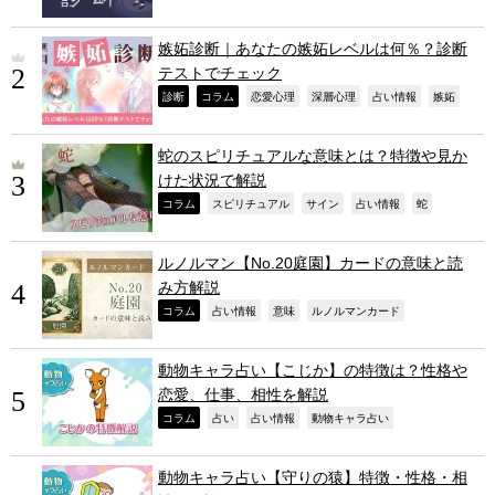
嫉妬診断｜あなたの嫉妬レベルは何％？診断
テストでチェック
,
,
,
,
,
,
診断
コラム
恋愛心理
深層心理
占い情報
嫉妬
蛇のスピリチュアルな意味とは？特徴や見か
けた状況で解説
,
,
,
,
,
コラム
スピリチュアル
サイン
占い情報
蛇
ルノルマン【No.20庭園】カードの意味と読
み方解説
,
,
,
,
コラム
占い情報
意味
ルノルマンカード
動物キャラ占い【こじか】の特徴は？性格や
恋愛、仕事、相性を解説
,
,
,
,
コラム
占い
占い情報
動物キャラ占い
動物キャラ占い【守りの猿】特徴・性格・相