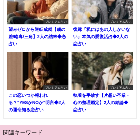
プレミアム占い
プレミアム占い
望みゼロから逆転成就【歳の
復縁『私にはあの人しかいな
差/略奪/三角】2人の結末◆恋
い』本気の愛復活占◆2人の
占い
恋占い
プレミアム占い
プレミアム占い
この恋いつか報われ
執着を手放す【片想い卒業・
る？“YESかNOか”明言◆2人
心の整理鑑定】2人の結論◆
の運命知る恋占い
恋占い
関連キーワード