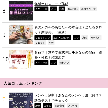
無料ホロスコープ作成
,
,
,
,
,
人生・仕事
占い
特集
無料占い
ホロスコープ
あの人の今のあなたへの本音は？当たるタロ
ット恋愛占い【無料】
,
,
,
,
,
タロット占い
あの人の気持ち
占い
恋愛
無料占い
,
,
タロット
本音
算命学｜無料で命式算出◆あなたの宿命・運
勢・性格を精密鑑定
,
,
,
人生・仕事
占い
無料占い
人気コラムランキング
メンヘラ診断｜あなたのメンヘラ度は何％？
診断テストでチェック
,
,
,
,
診断
コラム
深層心理
メンヘラ