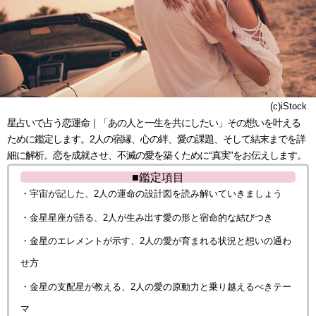
(c)iStock
星占いで占う恋運命｜「あの人と一生を共にしたい」その想いを叶える
ために鑑定します。2人の宿縁、心の絆、愛の課題、そして結末までを詳
細に解析。恋を成就させ、不滅の愛を築くために“真実”をお伝えします。
■鑑定項目
・宇宙が記した、2人の運命の設計図を読み解いていきましょう
・金星星座が語る、2人が生み出す愛の形と宿命的な結びつき
・金星のエレメントが示す、2人の愛が育まれる状況と想いの通わ
せ方
・金星の支配星が教える、2人の愛の原動力と乗り越えるべきテー
マ