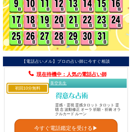
【電話占いメル】プロの占い師に今すぐ相談
現在待機中：人気の電話占い師
美空先生
初回10分無料
霊感・霊視 霊感タロット タロット 霊
聴 念 波動修正 オーラ 祈願・祈祷 オラ
クルカード ルーン
今すぐ電話鑑定を受ける▶