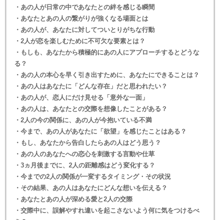
・あの人が日常の中であなたとの絆を感じる瞬間
・あなたとあの人の繋がりが強くなる場面とは
・あの人が、あなたに対してついとりがちな行動
・2人が恋を楽しむために不可欠な要素とは？
・もしも、あなたから積極的にあの人にアプローチするとどうな
る？
・あの人の本心を早く引き出すために、あなたにできることは？
・あの人はあなたに「どんな存在」だと思われたい？
・あの人が、恋人にだけ見せる「意外な一面」
・あの人は、あなたとの交際を想像したことがある？
・2人の今の関係に、あの人が今抱いている不満
・今まで、あの人があなたに「欲望」を感じたことはある？
・もし、あなたから告白したらあの人はどう思う？
・あの人のあなたへの恋心を刺激する言動や仕草
・3ヵ月後までに、2人の距離感はどう変化する？
・今までの2人の関係が一変するタイミング・その状況
・その結果、あの人はあなたにどんな想いを伝える？
・あなたとあの人が深める愛と2人の交際
・交際中に、誤解やすれ違いを起こさないよう何に気をつけるべ