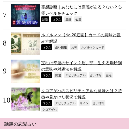
霊感診断｜あなたには霊感がある？ない？心
霊レベルをチェック
,
,
,
,
診断
コラム
霊感
心霊
ルノルマン【No.20庭園】カードの意味と読
み方解説
,
,
,
,
コラム
占い情報
意味
ルノルマンカード
宝毛は幸運のサイン？眉、顎…生える場所別
の意味や対処法を解説
,
,
,
,
,
コラム
開運
スピリチュアル
占い情報
宝毛
クロアゲハのスピリチュアルな意味とは？特
徴や見かけた状況で解説
,
,
,
,
コラム
スピリチュアル
サイン
占い情報
,
クロアゲハ
話題の恋愛占い