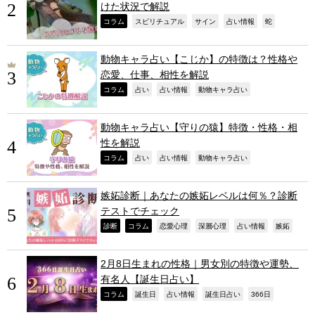
けた状況で解説
,
,
,
,
,
コラム
スピリチュアル
サイン
占い情報
蛇
動物キャラ占い【こじか】の特徴は？性格や
恋愛、仕事、相性を解説
,
,
,
,
コラム
占い
占い情報
動物キャラ占い
動物キャラ占い【守りの猿】特徴・性格・相
性を解説
,
,
,
,
コラム
占い
占い情報
動物キャラ占い
嫉妬診断｜あなたの嫉妬レベルは何％？診断
テストでチェック
,
,
,
,
,
,
診断
コラム
恋愛心理
深層心理
占い情報
嫉妬
2月8日生まれの性格｜男女別の特徴や運勢、
有名人【誕生日占い】
,
,
,
,
,
コラム
誕生日
占い情報
誕生日占い
366日