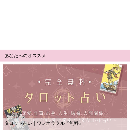
あなたへのオススメ
Yes No占い｜無料タロッ
クル『無料』
ー？