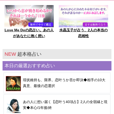
Love Me Doの恋占い。あの人
水晶玉子が占う、2人の本当の
があなたに抱く想い
恋相性
NEW
超本格占い
本日の厳選おすすめ占い
現状維持も、限界。恋叶うか否か即決◆相手の10大
真意、最後の恋選択
あの人に想い届く【恋叶う40項占】2人の全宿縁と現
実◆本心/1年後/終