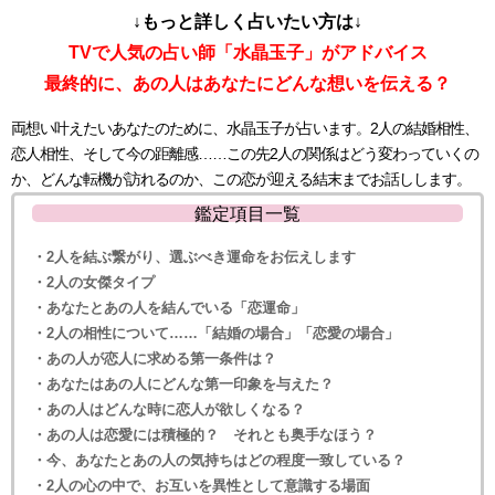
↓もっと詳しく占いたい方は↓
TVで人気の占い師「水晶玉子」がアドバイス
最終的に、あの人はあなたにどんな想いを伝える？
両想い叶えたいあなたのために、水晶玉子が占います。2人の結婚相性、
恋人相性、そして今の距離感……この先2人の関係はどう変わっていくの
か、どんな転機が訪れるのか、この恋が迎える結末までお話しします。
鑑定項目一覧
・2人を結ぶ繋がり、選ぶべき運命をお伝えします
・2人の女傑タイプ
・あなたとあの人を結んでいる「恋運命」
・2人の相性について……「結婚の場合」「恋愛の場合」
・あの人が恋人に求める第一条件は？
・あなたはあの人にどんな第一印象を与えた？
・あの人はどんな時に恋人が欲しくなる？
・あの人は恋愛には積極的？ それとも奥手なほう？
・今、あなたとあの人の気持ちはどの程度一致している？
・2人の心の中で、お互いを異性として意識する場面