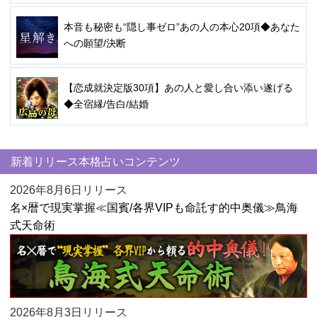
本音も秘密も“隠し事ゼロ”あの人の本心20項◆あなた
への願望/決断
【恋成就決定版30項】あの人と愛し合い添い遂げる
◆全宿縁/告白/結婚
新着リリース本格占いコンテンツ
2026年8月6日リリース
名×暦で現実掌握≪国賓/各界VIPも命託す的中奥儀≫鳥海
式天命術
2026年8月3日リリース