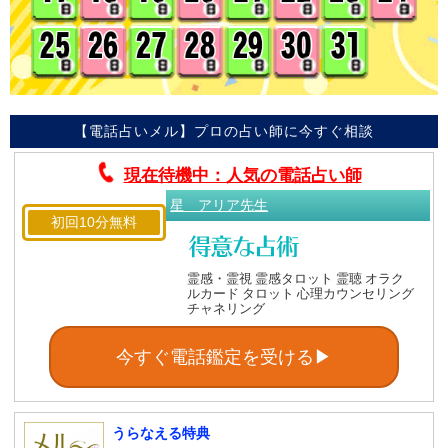
【電話占いメル】プロの占い師に今すぐ相談
現在待機中：人気の電話占い師
星 アリア先生
初回10分無料
霊感・霊視 霊感タロット 霊聴 オラク
ルカード タロット 心理カウンセリング
チャネリング
今すぐ電話鑑定を受ける▶
うらなえる特典