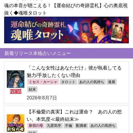
魂の本音が聴こえる！【運命結びの奇跡霊札】心の奥底視
抜く◆魂唯タロット
新着リリース本格占いメニュー
「こんな女性はあなただけ」彼が執着してる
魅力/手放したくない理由
ミセス・カーシャ
タロット
あの人の気持ち
進展
結末
NEW
2026年8月7日
【不倫愛の真実】これは運命？ あの人の想
い、本気度≪最終結末≫
新宿の母
九星気学
不倫
配偶者
あの人の気持ち