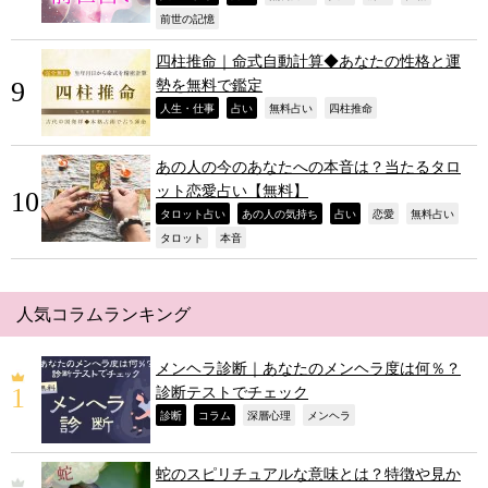
,
前世の記憶
四柱推命｜命式自動計算◆あなたの性格と運
勢を無料で鑑定
,
,
,
,
人生・仕事
占い
無料占い
四柱推命
あの人の今のあなたへの本音は？当たるタロ
ット恋愛占い【無料】
,
,
,
,
,
タロット占い
あの人の気持ち
占い
恋愛
無料占い
,
,
タロット
本音
人気コラムランキング
メンヘラ診断｜あなたのメンヘラ度は何％？
診断テストでチェック
,
,
,
,
診断
コラム
深層心理
メンヘラ
蛇のスピリチュアルな意味とは？特徴や見か