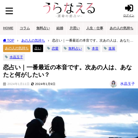
ログイン
HOME
コラム
無料占い
結婚
片思い
人生・仕事
あの人の気持ち
TOP
あの人の気持ち
恋占い｜一番最近の本音です。次あの人は、あなたと
何がしたい？
あの人の気持ち
占い
恋愛
無料占い
本音
進展
水晶玉子
恋占い｜一番最近の本音です。次あの人は、あな
たと何がしたい？
水晶玉子
2024年1月11日
2024年1月9日