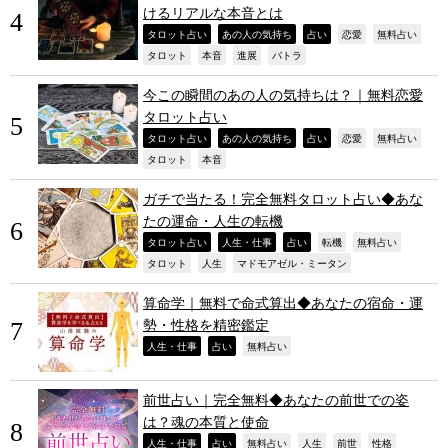
けるリアルな本音とは
,
,
,
,
,
タロット占い
あの人の気持ち
占い
恋愛
無料占い
,
,
,
,
タロット
本音
進展
パトラ
今この瞬間のあの人の気持ちは？｜無料恋愛
タロット占い
,
,
,
,
,
タロット占い
あの人の気持ち
占い
恋愛
無料占い
,
,
タロット
本音
ガチで当たる！完全無料タロット占い◆あな
たの運命・人生の転機
,
,
,
,
,
タロット占い
人生・仕事
占い
転機
無料占い
,
,
,
タロット
人生
マドモアゼル・ミータン
算命学｜無料で命式算出◆あなたの宿命・運
勢・性格を精密鑑定
,
,
,
人生・仕事
占い
無料占い
前世占い｜完全無料◆あなたの前世での姿
は？魂の本質と使命
,
,
,
,
,
,
人生・仕事
占い
無料占い
人生
前世
性格