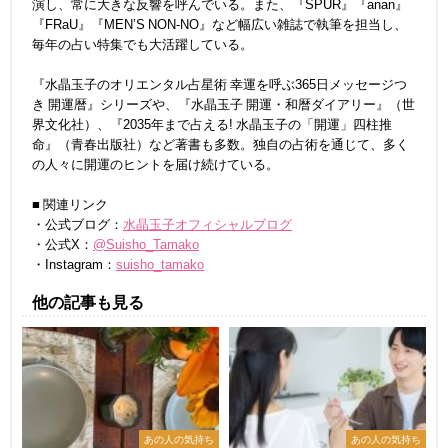
演し、常に大きな反響を呼んでいる。また、『SPUR』『anan』
『FRaU』『MEN’S NON-NO』など幅広い雑誌で執筆を担当し、
毎年の占い特集でも大活躍している。
『水晶玉子のオリエンタル占星術 幸運を呼ぶ365日メッセージつ
き 開運暦』シリーズや、『水晶玉子 開運・和暦ダイアリー』（世
界文化社）、『2035年まで占える! 水晶玉子の「開運」四柱推
命』（青春出版社）など著書も多数。独自の占術を通じて、多く
の人々に開運のヒントを届け続けている。
■ 関連リンク
・公式ブログ：
水晶玉子オフィシャルブログ
・公式X：
@Suisho_Tamako
・Instagram：
suisho_tamako
他の記事も見る
あの人の気持ち
あの人の気持ち