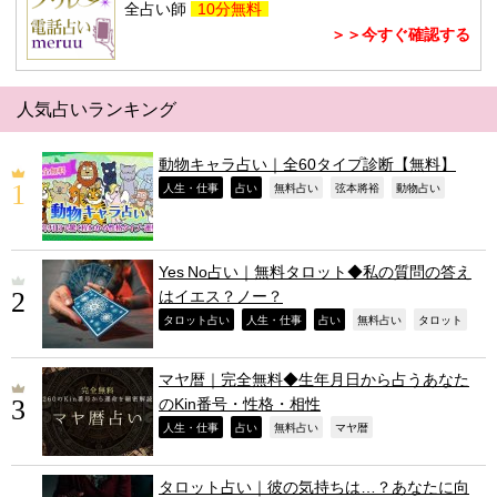
全占い師
10分無料
＞＞今すぐ確認する
人気占いランキング
動物キャラ占い｜全60タイプ診断【無料】
,
,
,
,
,
人生・仕事
占い
無料占い
弦本將裕
動物占い
Yes No占い｜無料タロット◆私の質問の答え
はイエス？ノー？
,
,
,
,
,
タロット占い
人生・仕事
占い
無料占い
タロット
マヤ暦｜完全無料◆生年月日から占うあなた
のKin番号・性格・相性
,
,
,
,
人生・仕事
占い
無料占い
マヤ暦
タロット占い｜彼の気持ちは…？あなたに向