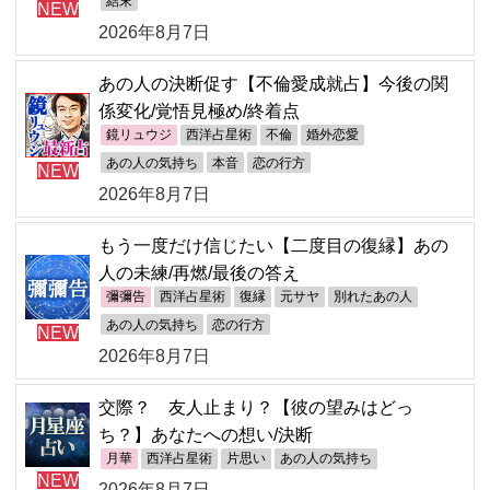
結末
NEW
2026年8月7日
あの人の決断促す【不倫愛成就占】今後の関
係変化/覚悟見極め/終着点
鏡リュウジ
西洋占星術
不倫
婚外恋愛
あの人の気持ち
本音
恋の行方
NEW
2026年8月7日
もう一度だけ信じたい【二度目の復縁】あの
人の未練/再燃/最後の答え
彌彌告
西洋占星術
復縁
元サヤ
別れたあの人
あの人の気持ち
恋の行方
NEW
2026年8月7日
交際？ 友人止まり？【彼の望みはどっ
ち？】あなたへの想い/決断
月華
西洋占星術
片思い
あの人の気持ち
NEW
2026年8月7日