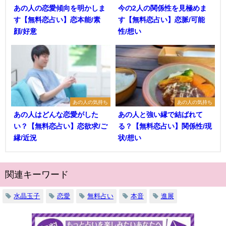
あの人の恋愛傾向を明かしま
今の2人の関係性を見極めま
す【無料恋占い】恋本能/素
す【無料恋占い】恋脈/可能
顔/好意
性/想い
あの人の気持ち
あの人の気持ち
あの人はどんな恋愛がした
あの人と強い縁で結ばれて
い？【無料恋占い】恋欲求/ご
る？【無料恋占い】関係性/現
縁/近況
状/想い
関連キーワード
水晶玉子
恋愛
無料占い
本音
進展