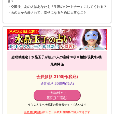
き？
・交際後、あの人はあなたを「生涯のパートナー」にしてくれる？
・あの人から愛されて、幸せになるために大事なこと
恋成就鑑定｜水晶玉子が結ぶ2人の宿縁30項※相性/現状/転機/
最終関係
会員価格:3190円(税込)
通常価格:3960円(税込)
一部無料アリ
鑑定に進む
うらなえる本格鑑定の監修者サイトで占います
会員登録(無料)
すると、会員割引価格で購入できます