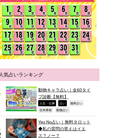
人気占いランキング
動物キャラ占い｜全60タイ
プ診断【無料】
,
,
,
人生・仕事
占い
無料占い
,
,
弦本將裕
動物占い
Yes No占い｜無料タロット
◆私の質問の答えはイエ
ス？ノー？