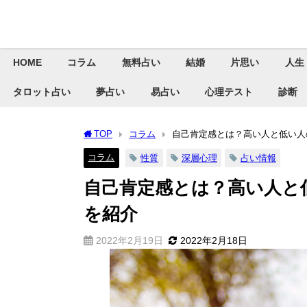
HOME
コラム
無料占い
結婚
片思い
人生
タロット占い
夢占い
易占い
心理テスト
診断
TOP
コラム
自己肯定感とは？高い人と低い人
コラム
性質
深層心理
占い情報
自己肯定感とは？高い人と
を紹介
2022年2月19日
2022年2月18日