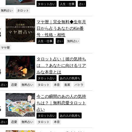
,
,
,
タロット占い
人生・仕事
占い
,
,
無料占い
タロット
マヤ暦｜完全無料◆生年月
日から占うあなたのKin番
号・性格・相性
,
,
,
人生・仕事
占い
無料占い
,
マヤ暦
タロット占い｜彼の気持ち
は…？あなたに向けるリア
ルな本音とは
,
,
タロット占い
あの人の気持ち
,
,
,
,
,
,
,
占い
恋愛
無料占い
タロット
本音
進展
パトラ
今この瞬間のあの人の気持
ちは？｜無料恋愛タロット
占い
,
,
タロット占い
あの人の気持ち
,
,
,
,
,
占い
恋愛
無料占い
タロット
本音