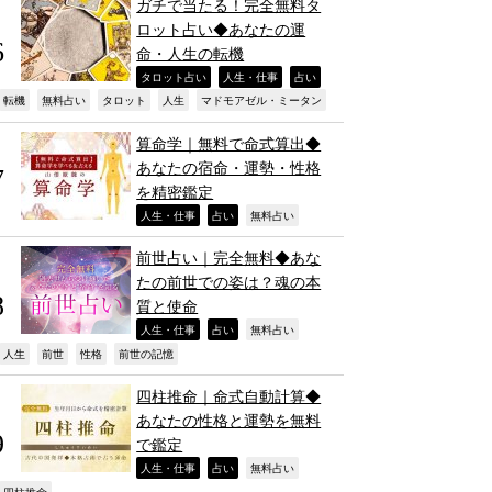
ガチで当たる！完全無料タ
ロット占い◆あなたの運
命・人生の転機
,
,
,
タロット占い
人生・仕事
占い
,
,
,
,
,
転機
無料占い
タロット
人生
マドモアゼル・ミータン
算命学｜無料で命式算出◆
あなたの宿命・運勢・性格
を精密鑑定
,
,
,
人生・仕事
占い
無料占い
前世占い｜完全無料◆あな
たの前世での姿は？魂の本
質と使命
,
,
,
人生・仕事
占い
無料占い
,
,
,
,
人生
前世
性格
前世の記憶
四柱推命｜命式自動計算◆
あなたの性格と運勢を無料
で鑑定
,
,
,
人生・仕事
占い
無料占い
四柱推命