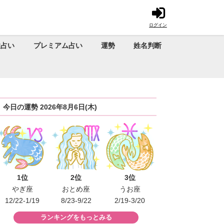
ログイン
性占い
プレミアム占い
運勢
姓名判断
今日の運勢 2026年8月6日(木)
1位
2位
3位
やぎ座
おとめ座
うお座
12/22-1/19
8/23-9/22
2/19-3/20
ランキングをもっとみる