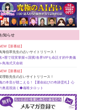
お知らせ
NEW【新番組】
鳥海伯萃先生
の占いサイトリリース！
名×暦で現実掌握≪国賓/各界VIPも命託す的中奥儀
≫鳥海式天命術
NEW【新番組】
笑理歌先生
の占いサイトリリース！
魂の本音が聴こえる！【運命結びの奇跡霊札】心
の奥底視抜く◆魂唯タロット