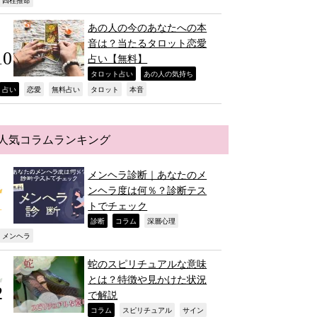
,
あの人の今のあなたへの本
音は？当たるタロット恋愛
占い【無料】
,
,
タロット占い
あの人の気持ち
,
,
,
,
,
占い
恋愛
無料占い
タロット
本音
人気コラムランキング
メンヘラ診断｜あなたのメ
ンヘラ度は何％？診断テス
トでチェック
,
,
,
診断
コラム
深層心理
,
メンヘラ
蛇のスピリチュアルな意味
とは？特徴や見かけた状況
で解説
,
,
,
コラム
スピリチュアル
サイン