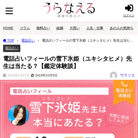
ログイン
HOME
コラム
無料占い
結婚
片思い
人生・仕事
あの人の気持ち
TOP
電話占い
電話占いフィールの雪下氷姫（ユキシタヒメ）先生は当た
る？【鑑定体験談】
電話占い
電話占いフィールの雪下氷姫（ユキシタヒメ）先
生は当たる？【鑑定体験談】
ウラソエ
2021年1月27日
2023年10月5日