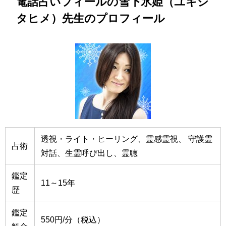
電話占いフィールの雪下氷姫（ユキシ
タヒメ）先生のプロフィール
透視・ライト・ヒーリング、霊感霊視、 守護霊
占術
対話、生霊呼び出し、霊聴
鑑定
11～15年
歴
鑑定
550円/分（税込）