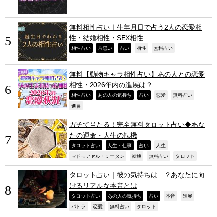
無料相性占い｜生年月日で占う2人の恋愛相
性・結婚相性・SEX相性
,
,
,
,
,
相性占い
片思い
占い
相性
無料占い
無料【動物キャラ相性占い】あの人との恋愛
相性・2026年内の進展は？
,
,
,
,
,
相性占い
あの人の気持ち
占い
恋愛
無料占い
,
進展
ガチで当たる！完全無料タロット占い◆あな
たの運命・人生の転機
,
,
,
,
タロット占い
人生・仕事
占い
人生
,
,
,
,
マドモアゼル・ミータン
転機
無料占い
タロット
タロット占い｜彼の気持ちは…？あなたに向
けるリアルな本音とは
,
,
,
,
,
タロット占い
あの人の気持ち
占い
本音
進展
,
,
,
,
パトラ
恋愛
無料占い
タロット