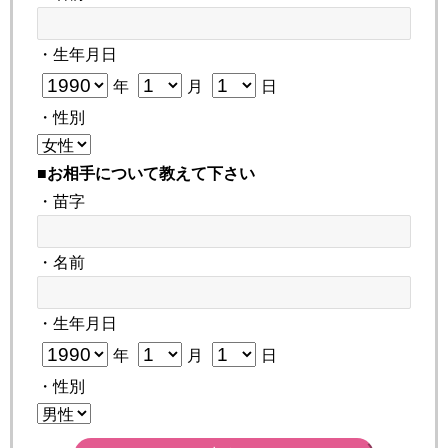
・生年月日
年
月
日
・性別
■お相手について教えて下さい
・苗字
・名前
・生年月日
年
月
日
・性別