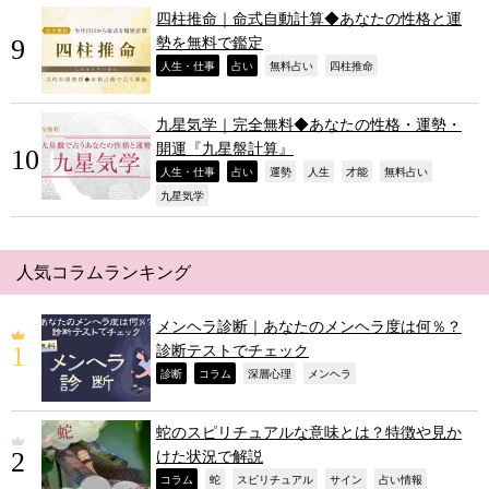
四柱推命｜命式自動計算◆あなたの性格と運
勢を無料で鑑定
,
,
,
,
人生・仕事
占い
無料占い
四柱推命
九星気学｜完全無料◆あなたの性格・運勢・
開運『九星盤計算』
,
,
,
,
,
,
人生・仕事
占い
運勢
人生
才能
無料占い
,
九星気学
人気コラムランキング
メンヘラ診断｜あなたのメンヘラ度は何％？
診断テストでチェック
,
,
,
,
診断
コラム
深層心理
メンヘラ
蛇のスピリチュアルな意味とは？特徴や見か
けた状況で解説
,
,
,
,
,
コラム
蛇
スピリチュアル
サイン
占い情報