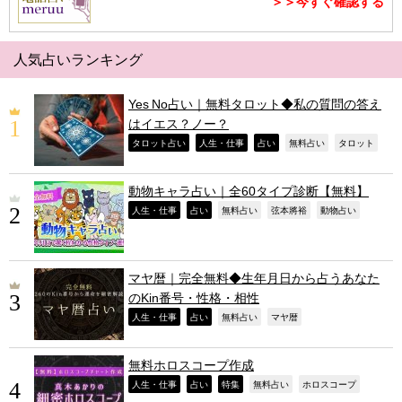
＞＞今すぐ確認する
人気占いランキング
Yes No占い｜無料タロット◆私の質問の答え
はイエス？ノー？
,
,
,
,
,
タロット占い
人生・仕事
占い
無料占い
タロット
動物キャラ占い｜全60タイプ診断【無料】
,
,
,
,
,
人生・仕事
占い
無料占い
弦本將裕
動物占い
マヤ暦｜完全無料◆生年月日から占うあなた
のKin番号・性格・相性
,
,
,
,
人生・仕事
占い
無料占い
マヤ暦
無料ホロスコープ作成
,
,
,
,
,
人生・仕事
占い
特集
無料占い
ホロスコープ