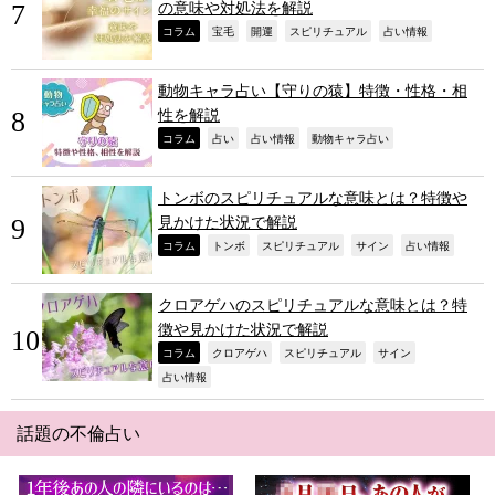
の意味や対処法を解説
,
,
,
,
,
コラム
宝毛
開運
スピリチュアル
占い情報
動物キャラ占い【守りの猿】特徴・性格・相
性を解説
,
,
,
,
コラム
占い
占い情報
動物キャラ占い
トンボのスピリチュアルな意味とは？特徴や
見かけた状況で解説
,
,
,
,
,
コラム
トンボ
スピリチュアル
サイン
占い情報
クロアゲハのスピリチュアルな意味とは？特
徴や見かけた状況で解説
,
,
,
,
コラム
クロアゲハ
スピリチュアル
サイン
,
占い情報
話題の不倫占い