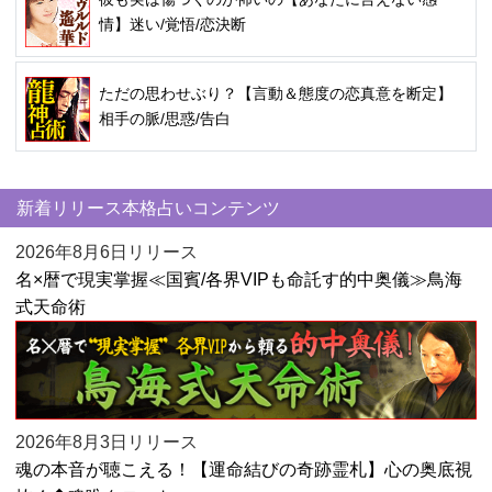
情】迷い/覚悟/恋決断
ただの思わせぶり？【言動＆態度の恋真意を断定】
相手の脈/思惑/告白
新着リリース本格占いコンテンツ
2026年8月6日リリース
名×暦で現実掌握≪国賓/各界VIPも命託す的中奥儀≫鳥海
式天命術
2026年8月3日リリース
魂の本音が聴こえる！【運命結びの奇跡霊札】心の奥底視