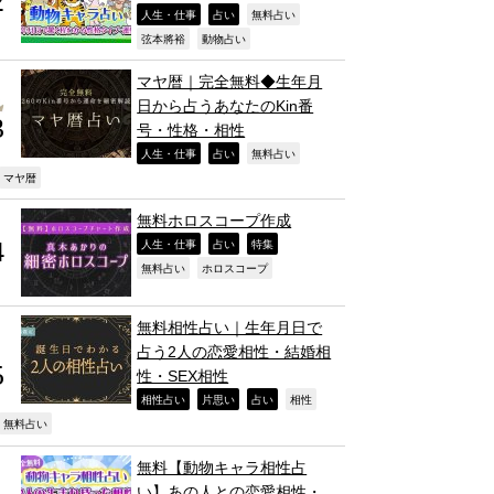
,
,
,
人生・仕事
占い
無料占い
,
,
弦本將裕
動物占い
マヤ暦｜完全無料◆生年月
日から占うあなたのKin番
号・性格・相性
,
,
,
人生・仕事
占い
無料占い
,
マヤ暦
無料ホロスコープ作成
,
,
,
人生・仕事
占い
特集
,
,
無料占い
ホロスコープ
無料相性占い｜生年月日で
占う2人の恋愛相性・結婚相
性・SEX相性
,
,
,
,
相性占い
片思い
占い
相性
,
無料占い
無料【動物キャラ相性占
い】あの人との恋愛相性・