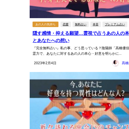
あの人の気持ち
恋愛
無料占い
本音
プレミアム占い
隠す感情・抑える願望…霊視で占うあの人の
とあなたへの想い
『完全無料占い』私の事、どう思っている？陰陽師「高橋優
霊力で、あなたに対するあの人の本心・好意を明らかに...
2023年2月4日
髙橋