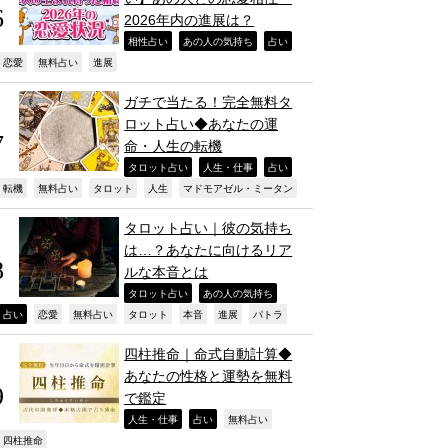
2026年内の進展は？
,
,
,
相性占い
あの人の気持ち
占い
,
,
,
恋愛
無料占い
進展
ガチで当たる！完全無料タ
ロット占い◆あなたの運
命・人生の転機
,
,
,
タロット占い
人生・仕事
占い
,
,
,
,
,
転機
無料占い
タロット
人生
マドモアゼル・ミータン
タロット占い｜彼の気持ち
は…？あなたに向けるリア
ルな本音とは
,
,
タロット占い
あの人の気持ち
,
,
,
,
,
,
,
占い
恋愛
無料占い
タロット
本音
進展
パトラ
四柱推命｜命式自動計算◆
あなたの性格と運勢を無料
で鑑定
,
,
,
人生・仕事
占い
無料占い
,
四柱推命