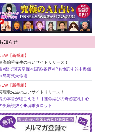
お知らせ
NEW【新番組】
鳥海伯萃先生
の占いサイトリリース！
名×暦で現実掌握≪国賓/各界VIPも命託す的中奥儀
≫鳥海式天命術
NEW【新番組】
笑理歌先生
の占いサイトリリース！
魂の本音が聴こえる！【運命結びの奇跡霊札】心
の奥底視抜く◆魂唯タロット