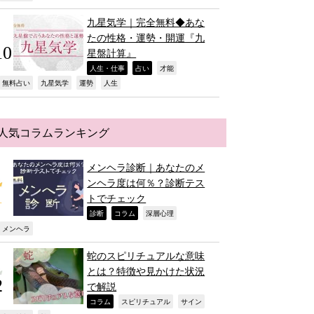
九星気学｜完全無料◆あな
たの性格・運勢・開運『九
星盤計算』
,
,
,
人生・仕事
占い
才能
,
,
,
,
無料占い
九星気学
運勢
人生
人気コラムランキング
メンヘラ診断｜あなたのメ
ンヘラ度は何％？診断テス
トでチェック
,
,
,
診断
コラム
深層心理
,
メンヘラ
蛇のスピリチュアルな意味
とは？特徴や見かけた状況
で解説
,
,
,
コラム
スピリチュアル
サイン