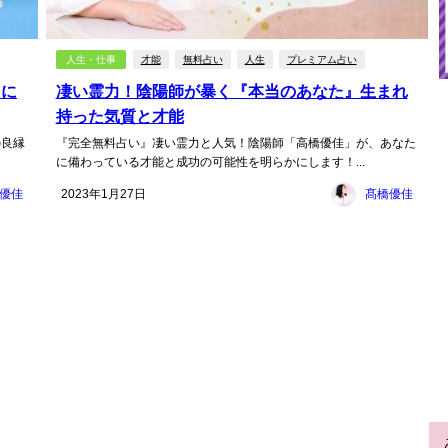
人生・仕事
才能
無料占い
人生
プレミアム占い
たに
凄い霊力！陰陽師が暴く『本当のあなた』生まれ
持った気質と才能
の良縁
『完全無料占い』凄い霊力と人気！陰陽師「高橋優佳」が、あなた
に備わっている才能と成功の可能性を明らかにします！...
優佳
2023年1月27日
髙橋優佳