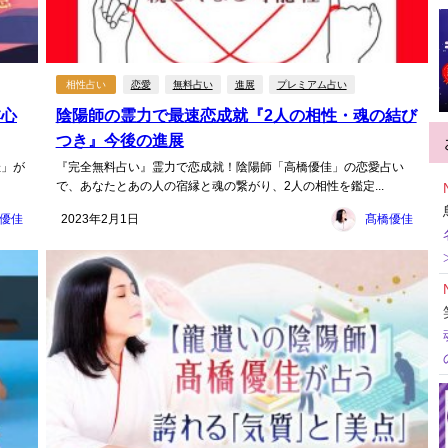
相性占い
恋愛
無料占い
進展
プレミアム占い
本心
陰陽師の霊力で最速恋成就『2人の相性・魂の結び
つき』今後の進展
佳」が
『完全無料占い』霊力で恋成就！陰陽師「高橋優佳」の恋愛占い
で、あなたとあの人の宿縁と魂の繋がり、2人の相性を鑑定...
優佳
2023年2月1日
髙橋優佳