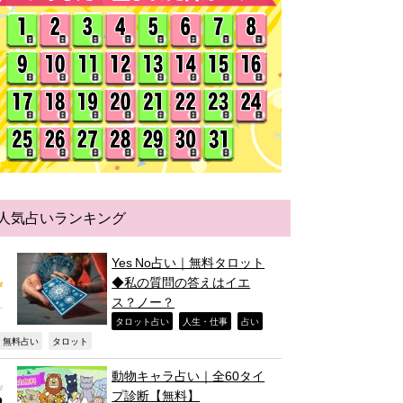
人気占いランキング
Yes No占い｜無料タロット
◆私の質問の答えはイエ
ス？ノー？
,
,
,
タロット占い
人生・仕事
占い
,
,
無料占い
タロット
動物キャラ占い｜全60タイ
プ診断【無料】