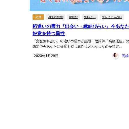
結婚
身近な異性
縁結び
無料占い
プレミアム占い
桁違いの霊力『出会い・縁結び占い』今あな
好意を持つ異性
『完全無料占い』桁違いの霊力が話題！陰陽師「高橋優佳」
鑑定で今あなたに好意を持つ異性はどんな人なのか特定...
2023年1月29日
髙橋