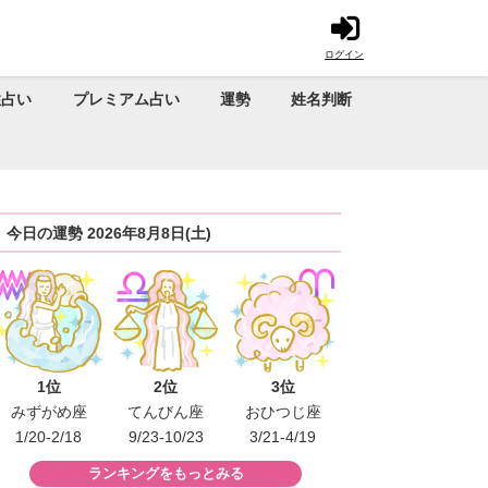
ログイン
性占い
プレミアム占い
運勢
姓名判断
今日の運勢 2026年8月8日(土)
1位
2位
3位
みずがめ座
てんびん座
おひつじ座
1/20-2/18
9/23-10/23
3/21-4/19
ランキングをもっとみる