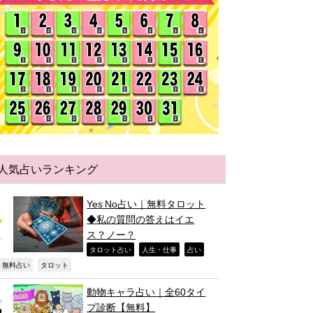
人気占いランキング
Yes No占い｜無料タロット
◆私の質問の答えはイエ
ス？ノー？
,
,
,
タロット占い
人生・仕事
占い
,
,
無料占い
タロット
動物キャラ占い｜全60タイ
プ診断【無料】