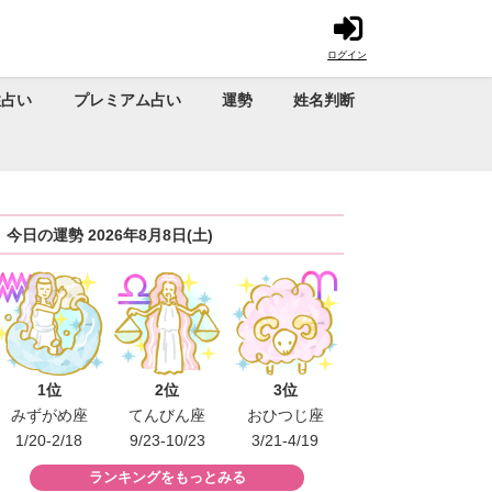
ログイン
性占い
プレミアム占い
運勢
姓名判断
今日の運勢 2026年8月8日(土)
1位
2位
3位
みずがめ座
てんびん座
おひつじ座
1/20-2/18
9/23-10/23
3/21-4/19
ランキングをもっとみる