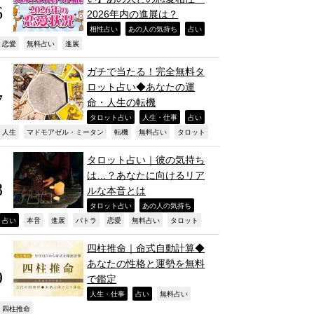
2026年内の進展は？
,
,
,
相性占い
あの人の気持ち
占い
,
,
,
恋愛
無料占い
進展
ガチで当たる！完全無料タ
ロット占い◆あなたの運
命・人生の転機
,
,
,
タロット占い
人生・仕事
占い
,
,
,
,
,
人生
マドモアゼル・ミータン
転機
無料占い
タロット
タロット占い｜彼の気持ち
は…？あなたに向けるリア
ルな本音とは
,
,
タロット占い
あの人の気持ち
,
,
,
,
,
,
,
占い
本音
進展
パトラ
恋愛
無料占い
タロット
四柱推命｜命式自動計算◆
あなたの性格と運勢を無料
で鑑定
,
,
,
人生・仕事
占い
無料占い
,
四柱推命