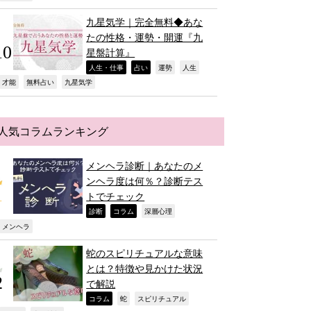
九星気学｜完全無料◆あな
たの性格・運勢・開運『九
星盤計算』
,
,
,
,
人生・仕事
占い
運勢
人生
,
,
,
才能
無料占い
九星気学
人気コラムランキング
メンヘラ診断｜あなたのメ
ンヘラ度は何％？診断テス
トでチェック
,
,
,
診断
コラム
深層心理
,
メンヘラ
蛇のスピリチュアルな意味
とは？特徴や見かけた状況
で解説
,
,
,
コラム
蛇
スピリチュアル