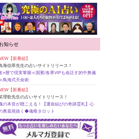
お知らせ
NEW【新番組】
鳥海伯萃先生
の占いサイトリリース！
名×暦で現実掌握≪国賓/各界VIPも命託す的中奥儀
≫鳥海式天命術
NEW【新番組】
笑理歌先生
の占いサイトリリース！
魂の本音が聴こえる！【運命結びの奇跡霊札】心
の奥底視抜く◆魂唯タロット