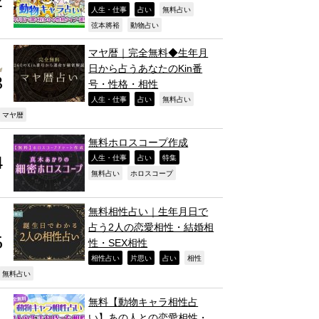
,
,
,
人生・仕事
占い
無料占い
,
,
弦本將裕
動物占い
マヤ暦｜完全無料◆生年月
日から占うあなたのKin番
号・性格・相性
,
,
,
人生・仕事
占い
無料占い
,
マヤ暦
無料ホロスコープ作成
,
,
,
人生・仕事
占い
特集
,
,
無料占い
ホロスコープ
無料相性占い｜生年月日で
占う2人の恋愛相性・結婚相
性・SEX相性
,
,
,
,
相性占い
片思い
占い
相性
,
無料占い
無料【動物キャラ相性占
い】あの人との恋愛相性・