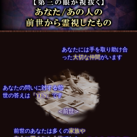
あなたには手を取り助け合
った
大切な仲間
がいます
あなたの問いに対する前
世の答えは
『YES』
です
＜前世＞
前世のあなたは多くの
家族や