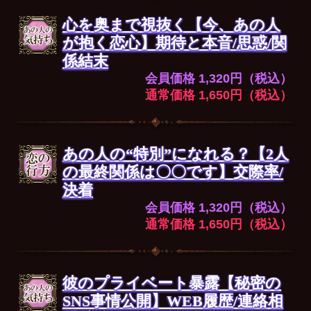
心を奥まで視抜く【今、あの人
が抱く恋心】期待と本音/思惑/関
係結末
会員価格 1,320円（税込）
通常価格 1,650円（税込）
あの人の“特別”になれる？【2人
の最終関係は〇〇です】交際率/
決着
会員価格 1,320円（税込）
通常価格 1,650円（税込）
彼のプライベート暴露【秘密の
SNS事情公開】WEB履歴/連絡相