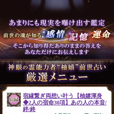
宿縁繋ぎ両想い叶う【柚嬉渾身
◆2人の宿命30項】あの人の本音/
絆/終