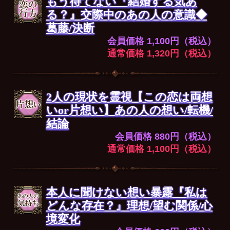
もう待てない『結婚する気あ
る？』交際中のあの人の意識◆
葛藤/決断
会員価格 1,100円（税込）
通常価格 1,320円（税込）
2人の現状を霊視【この恋は両想
いor片想い】あの人の想い/転機/
結論
会員価格 880円（税込）
通常価格 1,100円（税込）
本人に聞けない想い暴露『私は
どんな存在？』理想/望む関係/心
境変化