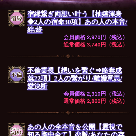
宿縁繋ぎ両想い叶う【柚嬉渾身
◆2人の宿命30項】あの人の本音/
絆/終
会員価格 2,970円（税込）
通常価格 3,740円（税込）
不倫霊視【想いを繋ぐ⇒略奪成
就22項】2人の繋がり/離婚意思/
愛決断
会員価格 2,310円（税込）
通常価格 2,860円（税込）
あの人の全本音を公開【霊視で
知る胸中全て】恋脈/あなたの存