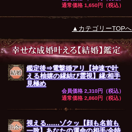
通常価格 1,650円（税込）
▲カテゴリーTOPへ
鑑定後⇒電撃婚アリ【神速で叶
える柚嬉の縁結び霊視】縁/相手
見極め
会員価格 2,310円（税込）
通常価格 2,860円（税込）
視える……ゾクッ【顔も名前も
一致】あなたの運命の相手/全特