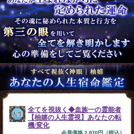
全てを視抜く◆血族一の霊能者
【柚嬉の人生霊視】あなたの転
機/変化
会員価格 2,970円（税込）