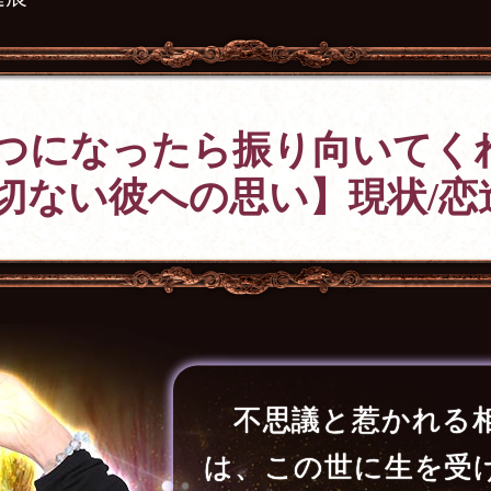
つになったら振り向いてく
切ない彼への思い】現状/恋
不思議と惹かれる
は、この世に生を受