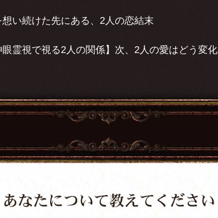
を想い続けた先にある、2人の恋結末
神眼霊視で視る2人の関係】次、2人の愛はどう変
？