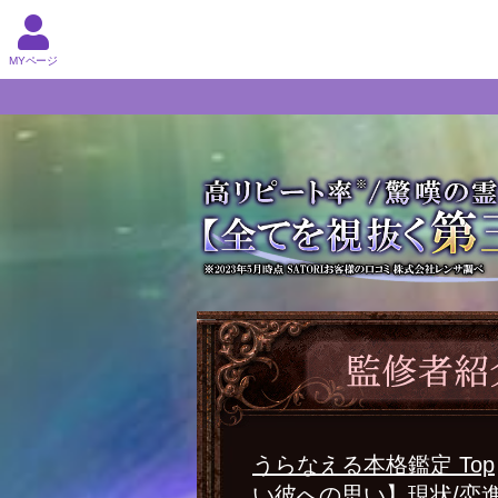
MYページ
うらなえる本格鑑定 Top
い彼への思い】現状/恋