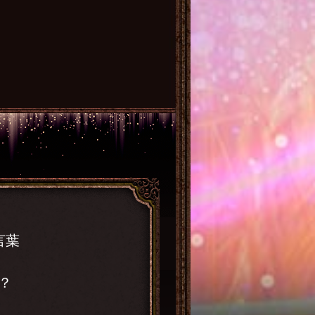
※
言葉
？