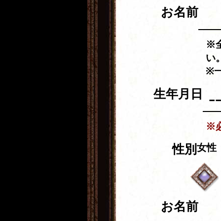
お名前
※
い
※
生年月日
※
女性
性別
お名前