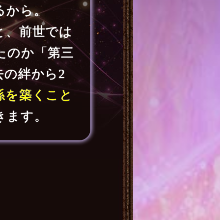
るから。
と、前世では
たのか「第三
去の絆から2
係を築くこと
きます。