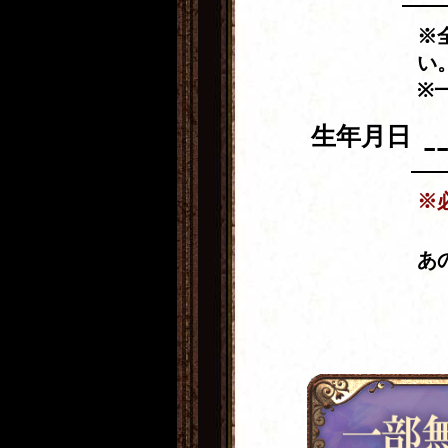
※
い
※
生年月日
※
あ