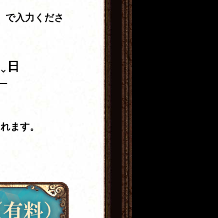
」で入力くださ
日
されます。