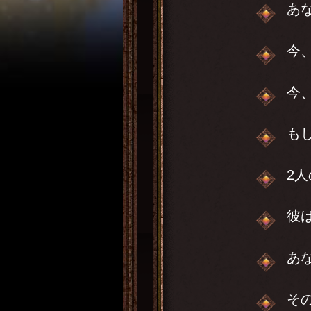
あ
今
今
も
2
彼
あ
そ