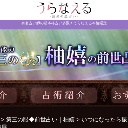
有名占い師の超本格占い多数！うらなえる本格鑑定
>
第三の眼◆前世占い｜柚嬉
> いつになったら
進展