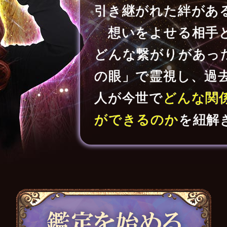
引き継がれた絆があ
想いをよせる相手
どんな繋がりがあっ
の眼」で霊視し、過
人が今世で
どんな関
ができるのか
を紐解