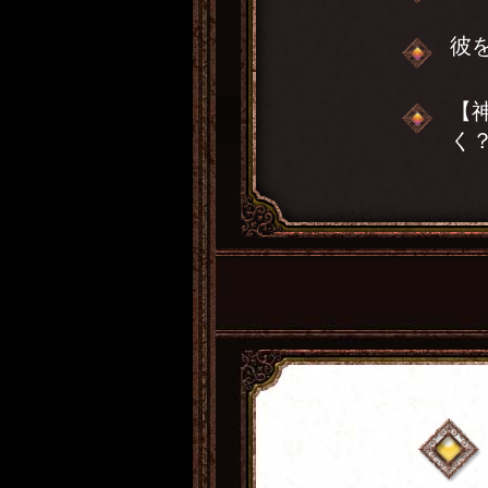
彼
【
く