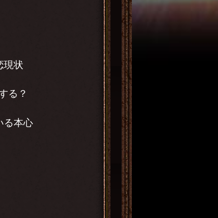
恋現状
する？
いる本心