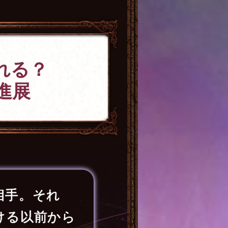
れる？
進展
相手。それ
ける以前から