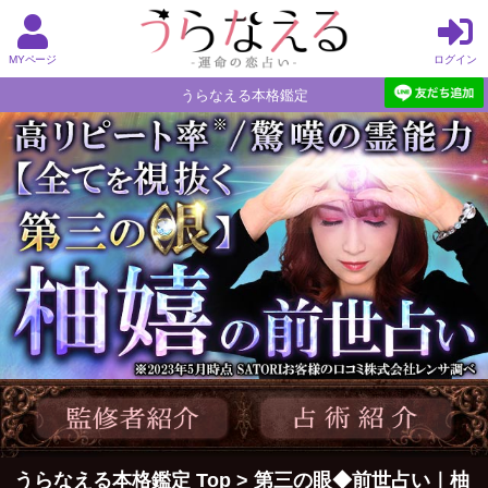
MYページ
ログイン
うらなえる本格鑑定
うらなえる本格鑑定 Top
>
第三の眼◆前世占い｜柚