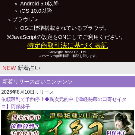
Android 5.0以降
iOS 10.0以降
＜ブラウザ＞
OSに標準搭載されているブラウザ。
※JavaScriptの設定をONにしてご利用ください。
特定商取引法に基づく表記
Copyright Rensa Co., Ltd.
このページの無断転用・転記を禁じます。
NEW
新着占い
新着リリース占いコンテンツ
2026年8月10日リリース
依頼殺到で予約停止◆異次元的中【津軽秘蔵の口寄せイタ
コ】阿保詠子