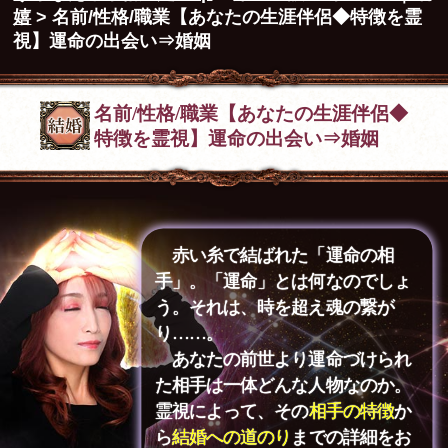
嬉
> 名前/性格/職業【あなたの生涯伴侶◆特徴を霊
視】運命の出会い⇒婚姻
名前/性格/職業【あなたの生涯伴侶◆
特徴を霊視】運命の出会い⇒婚姻
赤い糸で結ばれた「運命の相
手」。「運命」とは何なのでしょ
う。それは、時を超え魂の繋が
り……。
あなたの前世より運命づけられ
た相手は一体どんな人物なのか。
霊視によって、その
相手の特徴
か
ら
結婚への道のり
までの詳細をお