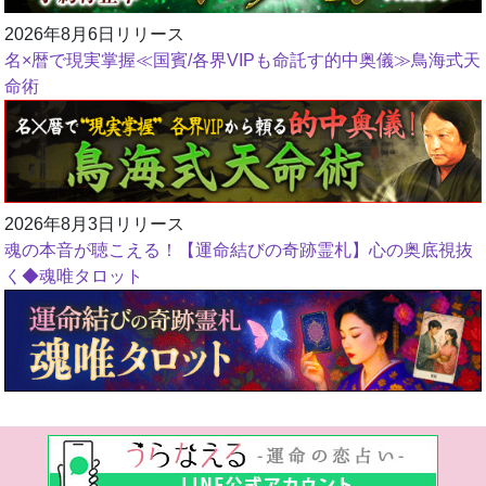
2026年8月6日リリース
名×暦で現実掌握≪国賓/各界VIPも命託す的中奥儀≫鳥海式天
命術
2026年8月3日リリース
魂の本音が聴こえる！【運命結びの奇跡霊札】心の奥底視抜
く◆魂唯タロット