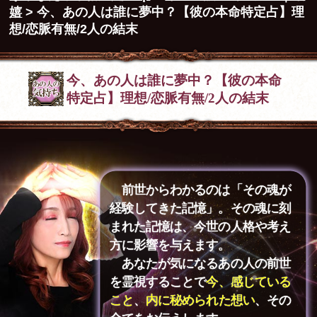
嬉
> 今、あの人は誰に夢中？【彼の本命特定占】理
想/恋脈有無/2人の結末
今、あの人は誰に夢中？【彼の本命
特定占】理想/恋脈有無/2人の結末
前世からわかるのは「その魂が
経験してきた記憶」。その魂に刻
まれた記憶は、今世の人格や考え
方に影響を与えます。
あなたが気になるあの人の前世
を霊視することで
今、感じている
こと
、
内に秘められた想い
、その