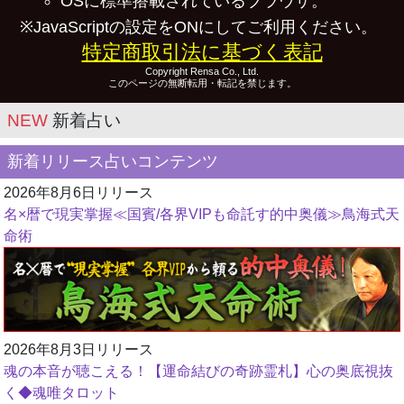
OSに標準搭載されているブラウザ。
※JavaScriptの設定をONにしてご利用ください。
特定商取引法に基づく表記
Copyright Rensa Co., Ltd.
このページの無断転用・転記を禁じます。
NEW
新着占い
新着リリース占いコンテンツ
2026年8月6日リリース
名×暦で現実掌握≪国賓/各界VIPも命託す的中奥儀≫鳥海式天
命術
2026年8月3日リリース
魂の本音が聴こえる！【運命結びの奇跡霊札】心の奥底視抜
く◆魂唯タロット