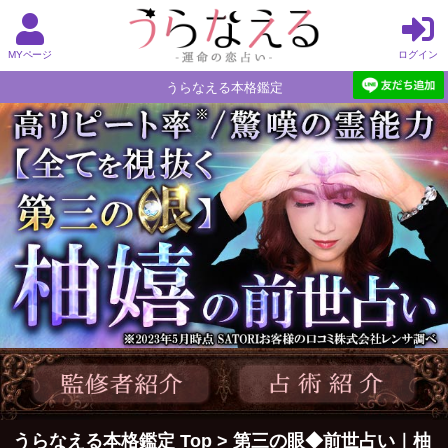
MYページ
ログイン
うらなえる本格鑑定
うらなえる本格鑑定 Top
>
第三の眼◆前世占い｜柚