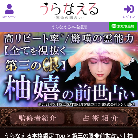
MYページ
ログイン
うらなえる本格鑑定
うらなえる本格鑑定 Top
>
第三の眼◆前世占い｜柚