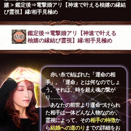
嬉
> 鑑定後⇒電撃婚アリ【神速で叶える柚嬉の縁結
び霊視】縁/相手見極め
鑑定後⇒電撃婚アリ【神速で叶える
柚嬉の縁結び霊視】縁/相手見極め
赤い糸で結ばれた「運命の相
手」。「運命」とは何なのでしょ
う。それは、時を超え魂の繋が
り……。
あなたの前世より運命づけられ
た相手は一体どんな人物なのか。
霊視によって、その
相手の特徴
か
ら
結婚への道のり
までの詳細をお