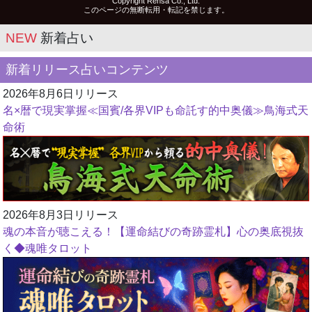
Copyright Rensa Co., Ltd.
このページの無断転用・転記を禁じます。
NEW
新着占い
新着リリース占いコンテンツ
2026年8月6日リリース
名×暦で現実掌握≪国賓/各界VIPも命託す的中奥儀≫鳥海式天
命術
2026年8月3日リリース
魂の本音が聴こえる！【運命結びの奇跡霊札】心の奥底視抜
く◆魂唯タロット