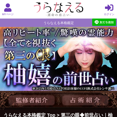
MYページ
ログイン
うらなえる本格鑑定
うらなえる本格鑑定 Top
>
第三の眼◆前世占い｜柚