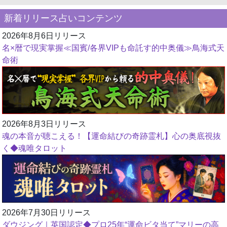
新着リリース占いコンテンツ
2026年8月6日リリース
名×暦で現実掌握≪国賓/各界VIPも命託す的中奥儀≫鳥海式天
命術
2026年8月3日リリース
魂の本音が聴こえる！【運命結びの奇跡霊札】心の奥底視抜
く◆魂唯タロット
2026年7月30日リリース
ダウジング｜英国認定◆プロ25年“運命ビタ当て”マリーの高