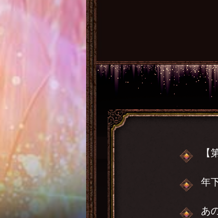
【
年
あ