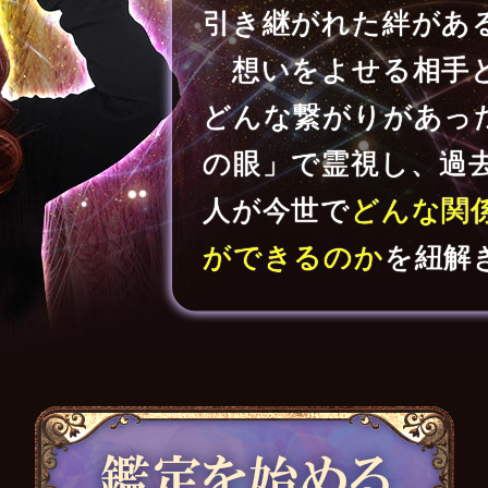
引き継がれた絆があ
想いをよせる相手
どんな繋がりがあっ
の眼」で霊視し、過
人が今世で
どんな関
ができるのか
を紐解