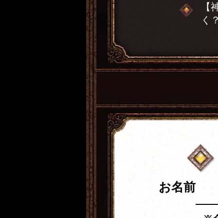
【
く
お名前