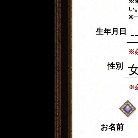
※
い
※
生年月日
※
性別
※
お名前