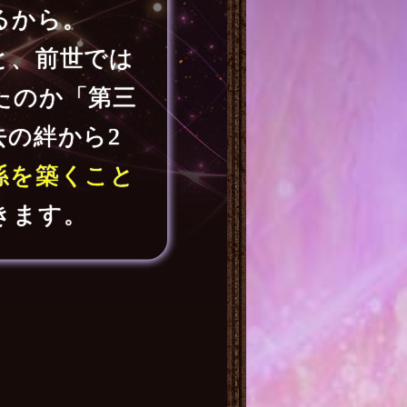
るから。
と、前世では
たのか「第三
去の絆から2
係を築くこと
きます。