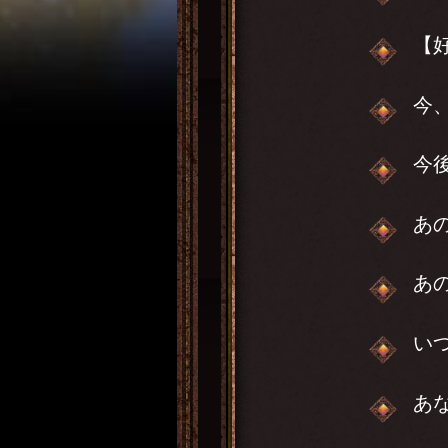
【
今
今
あ
あ
い
あ