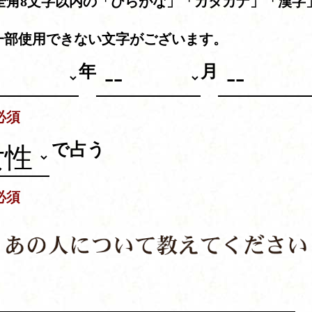
全角8文字以内の「ひらがな」「カタカナ」「漢字
。
一部使用できない文字がございます。
年
月
必須
で占う
必須