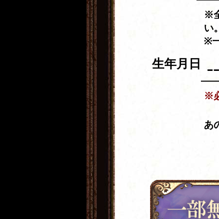
※
い
※
生年月日
※
あ