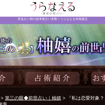
有名占い師の超本格占い多数！うらなえる本格鑑定
>
第三の眼◆前世占い｜柚嬉
> 『私は恋愛対象
確率