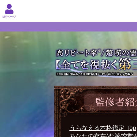
MYページ
うらなえる本格鑑定 Top
あなたの存在/恋脈/交際