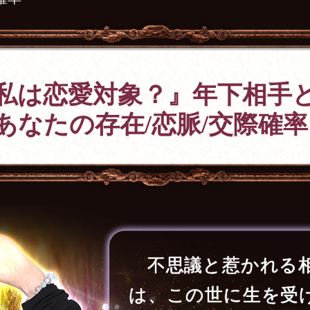
私は恋愛対象？』年下相手
あなたの存在/恋脈/交際確率
不思議と惹かれる
は、この世に生を受