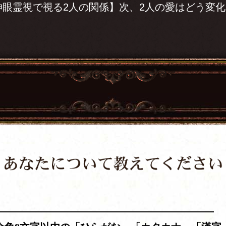
神眼霊視で視る2人の関係】次、2人の愛はどう変
？