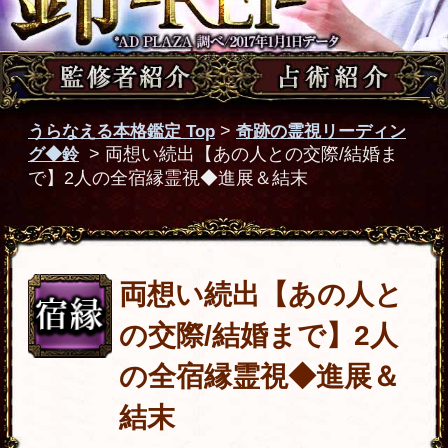
両想い続出【あの人と
の交際/結婚まで】2人
の全宿縁霊視◆進展＆
結末
恋愛で成就させたいならこの霊視が
断トツ叶う◆両想いが実現した男女
が続出！ あなたとあの人の宿縁と
未来を知り想いを叶える【片想い成
就占】あなたが一番好きなあの人と
一緒になるための縁を結んでいきま
す。
鑑定項目