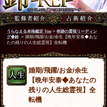
婚期/飛躍/お金/余生
【晩年安泰◆あなたの
残りの人生総霊視】全
転機
【願望叶いスギ、成就力凄スギ】
……この鑑定を受けた後、人生が変
わった人続出◆あなたにとって幸福
な生き方、これから待ち受ける人生
の転機や飛躍、人との関わりや老後
の運命まで、包み隠さず全てお伝え
します。
鑑定項目