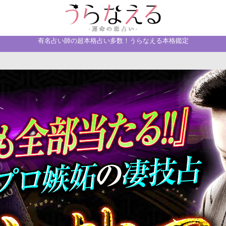
有名占い師の超本格占い多数！うらなえる本格鑑定