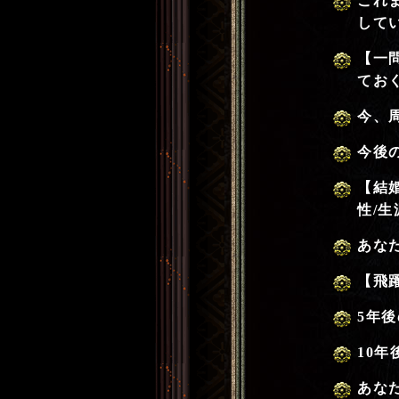
これ
して
【一
てお
今、
今後
【結
性/
あな
【飛
5年
10
あな