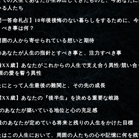
までの人生であなたが生み出してきたものと、今あなたに
いる人たち
問一答命札占】10年後後悔のない暮らしをするために、
くべき事は何？
周囲の人から寄せられている想いと期待
のあなたが人生の指針とすべき事と、注力すべき事
婚XX歳】あなたがこれからの人生で支え合う異性/競い合
生涯の愛を誓う異性
たにとって人生最後の難関と、その先の成長
躍XX歳】あなたの『後半生』を決める重要な岐路
後のあなたが築いている地位と心の充足感
年後のあなたが定めている将来と残りの人生をかけた目標
たはこの人生において、周囲の人たちの心や記憶に何を残