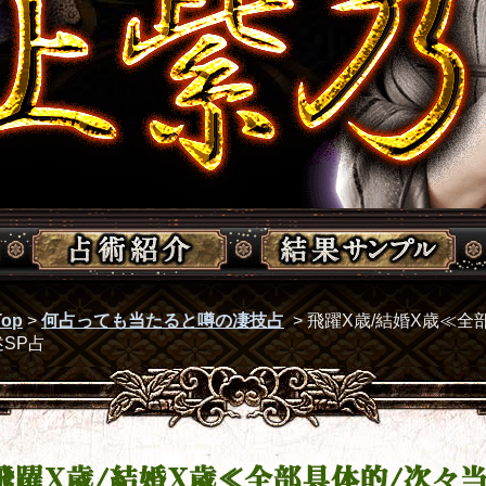
op
>
何占っても当たると噂の凄技占
>
飛躍X歳/結婚X歳≪全
SP占