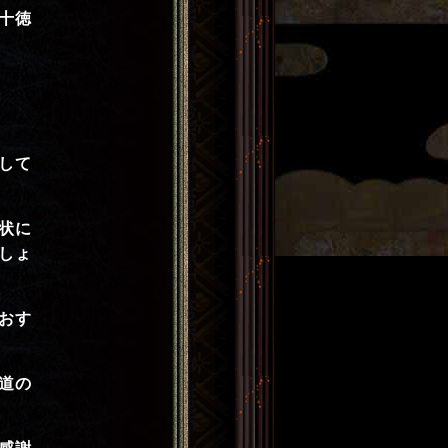
十徳
して
状に
しょ
おす
道の