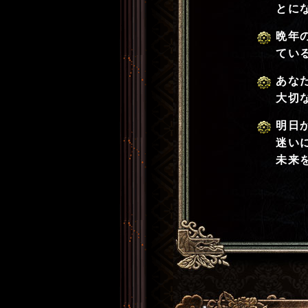
とに
晩年
てい
あな
大切
明日
迷い
未来