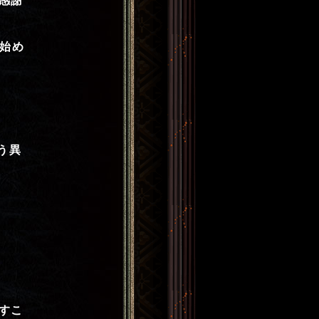
感謝
今始め
う異
すこ