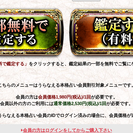
料で鑑定する」
をクリックすると、鑑定結果の一部を無料でご覧に
こちらのメニューはうらなえる本格占い会員割引対象メニューです
会員の方は
会員価格
1,980円(税込)
/1回
が必要です。
会員以外の方のご利用には
通常価格
2,530円(税込)
/1回
が必要です。
うらなえる本格占い会員のIDでログイン済みの場合に、会員価格が
会員の方はログインをしてからご購入下さい