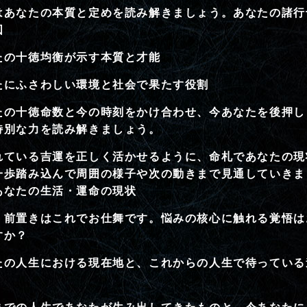
はあなたの本質と定めを読み解きましょう。あなたの諸行
図
たの十徳均衡が示す本質と才能
たにふさわしい環境と社会で果たす役割
たの十徳命数と今の時刻をかけ合わせ、今あなたを後押し
特別な力を読み解きましょう。
れている吉運を正しく活かせるように、命札であなたの現
一歩踏み込んで周囲の様子や次の動きまで見通していきま
あなたの生活・運命の現状
、前置きはこれでお仕舞です。悩みの核心に触れる覚悟は
すか？
たの人生における現在地と、これからの人生で待っている