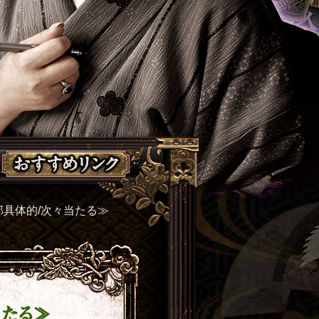
部具体的/次々当たる≫