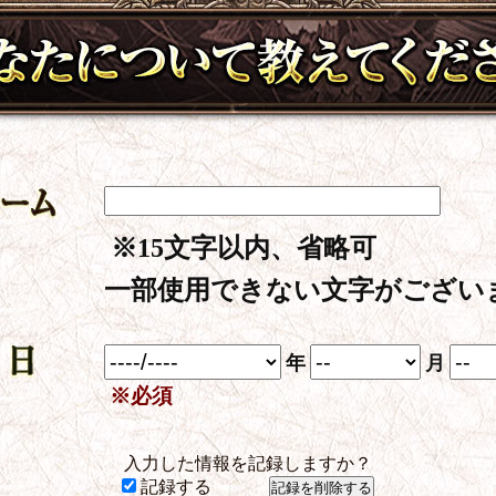
※15文字以内、省略可
一部使用できない文字がござい
年
月
※必須
入力した情報を記録しますか？
記録する