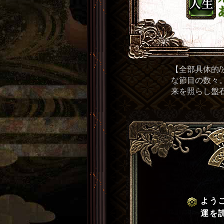
【全部具体的
な節目の数々
来を照らし盤
よう
運を