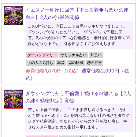
イエスノー即座に回答【本日決着◆片想いの運
命占】2人の今/最終関係
この片想いに、今日ここで白黒ハッキリつけましょう。
ダウジングがあなたの問いに「YES/NO」で即座に回
答。2人の現在のリアルな距離感と、最終的に行き着く関
係がどうなるのか、引き伸ばさずにお伝えします。
ダウジングマリー
オリジナル占い
片思い
あの人の気持ち
本音
恋の転機
恋の行方
会員価格
1,870
円（税込）
通常価格
2,090
円（税
込）
ダウジングで占う不倫愛｜続けるor離れる【2人
の絆を精密判定】覚悟
苦しい不倫の関係。「このまま愛し続けるべき？ それ
とも離れるべき？」2人を結ぶ見えない絆の強さをダウジ
ングで精密測定。あなたが心からの笑顔を取り戻し、幸
せな未来を選ぶための指針を示します。