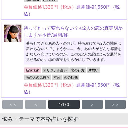
会員価格
1,320
円（税込）
通常価格
1,650
円（税
込）
待ってたって変わらない？≪2人の恋の真実明か
します≫本音/展開/終
募らせてきたあの人への想い。待ち続けても2人の関係は
変わらないのでしょうか……。今、あの人がどんな感情を
あなたへ向けているのか。この先2人の恋はどんな展開を
見せるのか。恋の真実を明らかにしていきます。
新堂未來
オリジナル占い
恋の行方
片思い
あの人の気持ち
本音
恋の転機
会員価格
1,320
円（税込）
通常価格
1,650
円（税
込）
＜＜
＜
1/170
＞
＞＞
悩み・テーマで本格占いを探す