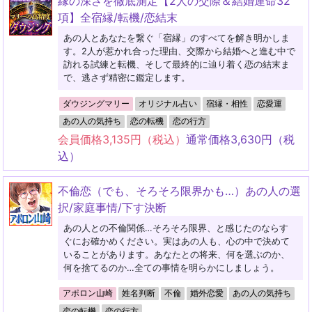
縁の深さを徹底測定【2人の交際＆結婚運命32
項】全宿縁/転機/恋結末
あの人とあなたを繋ぐ「宿縁」のすべてを解き明かしま
す。2人が惹かれ合った理由、交際から結婚へと進む中で
訪れる試練と転機、そして最終的に辿り着く恋の結末ま
で、逃さず精密に鑑定します。
ダウジングマリー
オリジナル占い
宿縁・相性
恋愛運
あの人の気持ち
恋の転機
恋の行方
会員価格
3,135
円（税込）
通常価格
3,630
円（税
込）
不倫恋（でも、そろそろ限界かも…）あの人の選
択/家庭事情/下す決断
あの人との不倫関係…そろそろ限界、と感じたのならす
ぐにお確かめください。実はあの人も、心の中で決めて
いることがあります。あなたとの将来、何を選ぶのか、
何を捨てるのか…全ての事情を明らかにしましょう。
アポロン山崎
姓名判断
不倫
婚外恋愛
あの人の気持ち
恋の転機
恋の行方