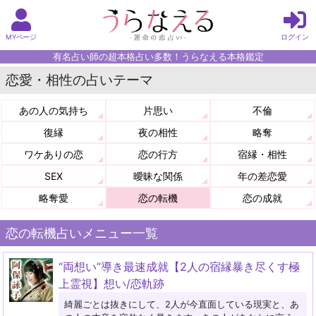
MYページ
ログイン
有名占い師の超本格占い多数！うらなえる本格鑑定
恋愛・相性の占いテーマ
あの人の気持ち
片思い
不倫
復縁
夜の相性
略奪
ワケありの恋
恋の行方
宿縁・相性
SEX
曖昧な関係
年の差恋愛
略奪愛
恋の転機
恋の成就
恋の転機占いメニュー一覧
“両想い”導き最速成就【2人の宿縁暴き尽くす極
上霊視】想い/恋軌跡
綺麗ごとは抜きにして、2人が今直面している現実と、あ