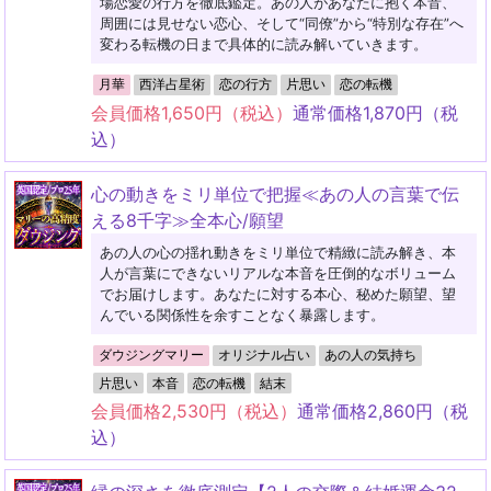
場恋愛の行方を徹底鑑定。あの人があなたに抱く本音、
周囲には見せない恋心、そして“同僚”から“特別な存在”へ
変わる転機の日まで具体的に読み解いていきます。
月華
西洋占星術
恋の行方
片思い
恋の転機
会員価格
1,650
円（税込）
通常価格
1,870
円（税
込）
心の動きをミリ単位で把握≪あの人の言葉で伝
える8千字≫全本心/願望
あの人の心の揺れ動きをミリ単位で精緻に読み解き、本
人が言葉にできないリアルな本音を圧倒的なボリューム
でお届けします。あなたに対する本心、秘めた願望、望
んでいる関係性を余すことなく暴露します。
ダウジングマリー
オリジナル占い
あの人の気持ち
片思い
本音
恋の転機
結末
会員価格
2,530
円（税込）
通常価格
2,860
円（税
込）