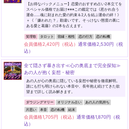
【お得なパックメニュー】恋愛のおすすめ占い2本立てを
スペシャル価格でお届け※※※この鑑定では《惹かれ合う
運命……魂に刻まれた愛の約束＆2人を結ぶ運命の絆！》
＋《「嫌われた？」勘違いです。そっけない態度の裏に
ある愛と葛藤》の2本を占えます。
笑理歌
タロット
宿縁・相性
恋の行方
恋の転機
会員価格
2,420
円（税込）
通常価格
2,530
円（税
込）
全て隠さず暴き出す≪心の奥底まで完全探知≫
あの人が抱く妄想・秘密
あの人が心の奥底に隠している妄想や秘密を徹底解明。
誰にも打ち明けられない本音や、長年抱え続けてきた欲
望まで詳しく読み解きます。
ダウジングマリー
オリジナル占い
あの人の気持ち
片思い
本音
恋の転機
結末
会員価格
1,705
円（税込）
通常価格
1,870
円（税
込）