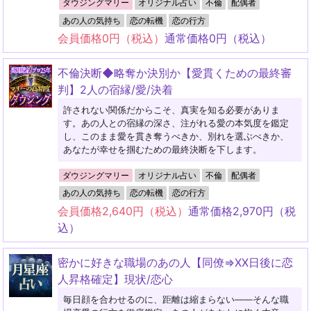
ダウジングマリー
オリジナル占い
不倫
配偶者
あの人の気持ち
恋の転機
恋の行方
会員価格
0
円（税込）
通常価格
0
円（税込）
不倫決断◆略奪か決別か【愛貫くための最終審
判】2人の宿縁/愛/決着
許されない関係だからこそ、真実を知る必要がありま
す。あの人との宿縁の深さ、注がれる愛の本気度を鑑定
し、このまま愛を貫き奪うべきか、別れを選ぶべきか、
あなたが幸せを掴むための最終決断を下します。
ダウジングマリー
オリジナル占い
不倫
配偶者
あの人の気持ち
恋の転機
恋の行方
会員価格
2,640
円（税込）
通常価格
2,970
円（税
込）
密かに好きな職場のあの人【同僚⇒XX日後に恋
人昇格確定】現状/恋心
毎日顔を合わせるのに、距離は縮まらない――そんな職