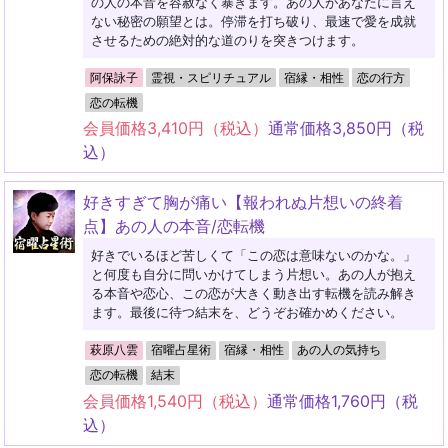
の人の本音を容赦なく暴きます。あの人があなたに言え
ない秘密の願望とは。停滞を打ち破り、最速で愛を成就
させるための絶対的な道のりを突きつけます。
阿保詠子
霊視・スピリチュアル
宿縁・相性
恋の行方
恋の転機
会員価格
3,410
円（税込）
通常価格
3,850
円（税
込）
好きすぎて胸が痛い【報われぬ片想いの終着
点】あの人の本音/恋転機
好きでいるほど苦しくて「この恋は意味ないのかな。」
と何度も自分に問いかけてしまう片想い。あの人が抱え
る本音や恋心、この恋が大きく動き出す転機を読み解き
ます。最後に待つ結末を、どうぞお確かめください。
萩原八雲
宿曜占星術
宿縁・相性
あの人の気持ち
恋の転機
結末
会員価格
1,540
円（税込）
通常価格
1,760
円（税
込）