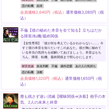
恋の転機
結末
会員価格
2,640
円（税込）
通常価格
3,080
円（税
込）
不倫【彼の秘めた本音を全て知る】立ちはだか
る障害/転機/最終関係
【女性専用】「彼が何を考えているかわからない……」今
すぐ彼の本音を知りたいそこのあなた。彼が胸に秘めて
いる本当の気持ちを紐解いてあげましょう。本音はもち
ろん、障害、転機、最終関係まで明らかにします。
桜宮史誠
姓名判断
不倫
婚外恋愛
あの人の気持ち
恋の転機
決断
会員価格
1,320
円（税込）
通常価格
1,650
円（税
込）
塵も残さず迷い消滅【曖昧関係⇒決着】相手の本
気、2人の未来と終章