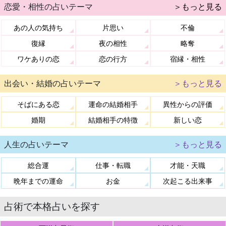
恋愛・相性の占いテーマ
＞もっと見る
あの人の気持ち
片思い
不倫
復縁
夜の相性
略奪
ワケありの恋
恋の行方
宿縁・相性
出会い・結婚の占いテーマ
＞もっと見る
そばにある恋
運命の結婚相手
異性からの評価
婚期
結婚相手の特徴
新しい恋
人生の占いテーマ
＞もっと見る
総合運
仕事・転職
才能・天職
晩年までの運命
お金
次起こる出来事
占術で本格占いを探す