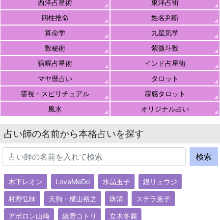
西洋占星術
東洋占術
四柱推命
姓名判断
算命学
九星気学
数秘術
紫微斗数
宿曜占星術
インド占星術
マヤ暦占い
タロット
霊視・スピリチュアル
霊感タロット
風水
オリジナル占い
占い師の名前から本格占いを探す
木下レオン
LoveMeDo
水晶玉子
鏡リュウジ
村野弘味
天狗・横山裕之
珠清
ステラ薫子
アポロン山崎
綾野コトリ
立木冬麗