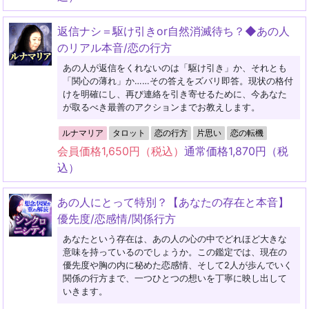
返信ナシ＝駆け引きor自然消滅待ち？◆あの人
のリアル本音/恋の行方
あの人が返信をくれないのは「駆け引き」か、それとも
「関心の薄れ」か……その答えをズバリ即答。現状の格付
けを明確にし、再び連絡を引き寄せるために、今あなた
が取るべき最善のアクションまでお教えします。
ルナマリア
タロット
恋の行方
片思い
恋の転機
会員価格
1,650
円（税込）
通常価格
1,870
円（税
込）
あの人にとって特別？【あなたの存在と本音】
優先度/恋感情/関係行方
あなたという存在は、あの人の心の中でどれほど大きな
意味を持っているのでしょうか。この鑑定では、現在の
優先度や胸の内に秘めた恋感情、そして2人が歩んでいく
関係の行方まで、一つひとつの想いを丁寧に映し出して
いきます。