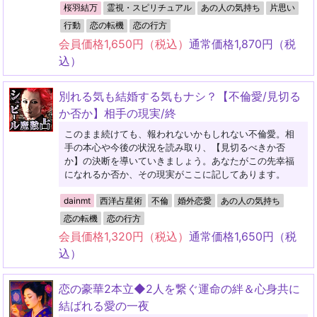
桜羽結万
霊視・スピリチュアル
あの人の気持ち
片思い
行動
恋の転機
恋の行方
会員価格
1,650
円（税込）
通常価格
1,870
円（税
込）
別れる気も結婚する気もナシ？【不倫愛/見切る
か否か】相手の現実/終
このまま続けても、報われないかもしれない不倫愛。相
手の本心や今後の状況を読み取り、【見切るべきか否
か】の決断を導いていきましょう。あなたがこの先幸福
になれるか否か、その現実がここに記してあります。
dainmt
西洋占星術
不倫
婚外恋愛
あの人の気持ち
恋の転機
恋の行方
会員価格
1,320
円（税込）
通常価格
1,650
円（税
込）
恋の豪華2本立◆2人を繋ぐ運命の絆＆心身共に
結ばれる愛の一夜