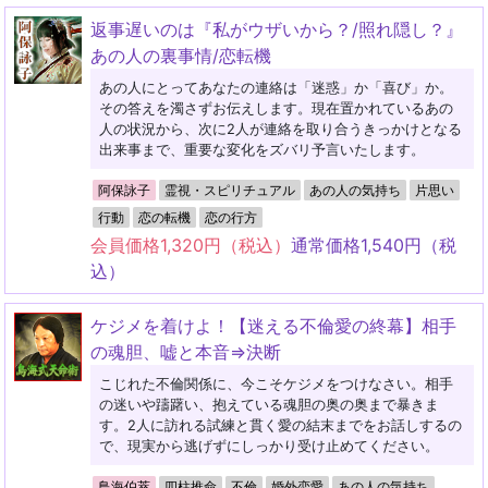
返事遅いのは『私がウザいから？/照れ隠し？』
あの人の裏事情/恋転機
あの人にとってあなたの連絡は「迷惑」か「喜び」か。
その答えを濁さずお伝えします。現在置かれているあの
人の状況から、次に2人が連絡を取り合うきっかけとなる
出来事まで、重要な変化をズバリ予言いたします。
阿保詠子
霊視・スピリチュアル
あの人の気持ち
片思い
行動
恋の転機
恋の行方
会員価格
1,320
円（税込）
通常価格
1,540
円（税
込）
ケジメを着けよ！【迷える不倫愛の終幕】相手
の魂胆、嘘と本音⇒決断
こじれた不倫関係に、今こそケジメをつけなさい。相手
の迷いや躊躇い、抱えている魂胆の奥の奥まで暴きま
す。2人に訪れる試練と貫く愛の結末までをお話しするの
で、現実から逃げずにしっかり受け止めてください。
鳥海伯萃
四柱推命
不倫
婚外恋愛
あの人の気持ち