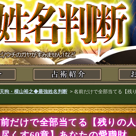
天狗・横山裕之◆最強姓名判断
>
名前だけで全部当てる【残り
名前だけで全部当てる【残りの
尽くす60章】あなたの愛職財