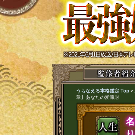
うらなえる本格鑑定 Top
>
章】あなたの愛職財
り