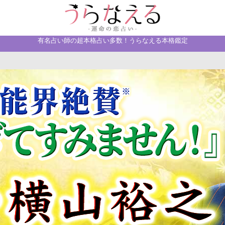
有名占い師の超本格占い多数！うらなえる本格鑑定