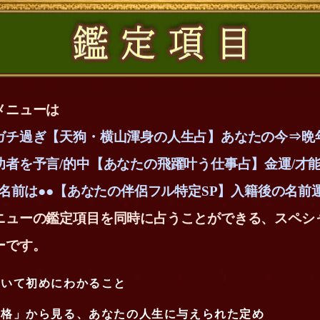
メニューは
ガチ過ぎ【天狗・横山渾身の人生占】あなたの今⇒晩
功者を予言/的中【あなたの飛躍叶う仕事占】金運/才能
/名前は●●【あなたの伴侶フル特定SP】入籍後の名前
ニューの鑑定項目を同時に占うことができる、スペシ
ーです。
聞いて初めにわかること
総格」から見る、あなたの人生に与えられた定め