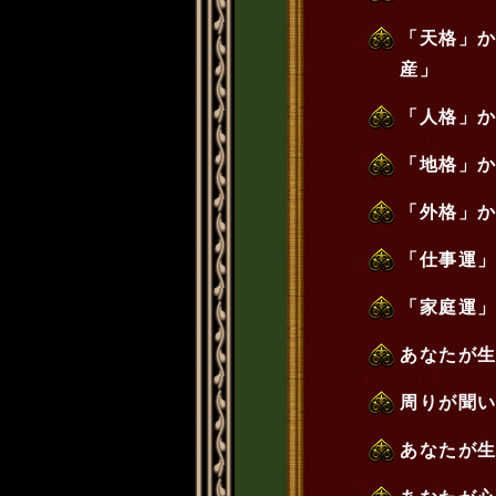
「天格」
産」
「人格」か
「地格」
「外格」
「仕事運
「家庭運
あなたが
周りが聞い
あなたが