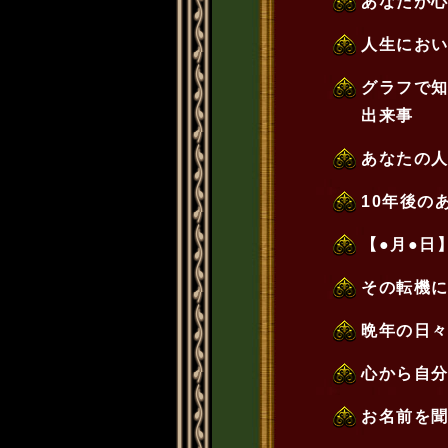
あなたが
人生にお
グラフで
出来事
あなたの
10年後の
【●月●日
その転機
晩年の日
心から自
お名前を