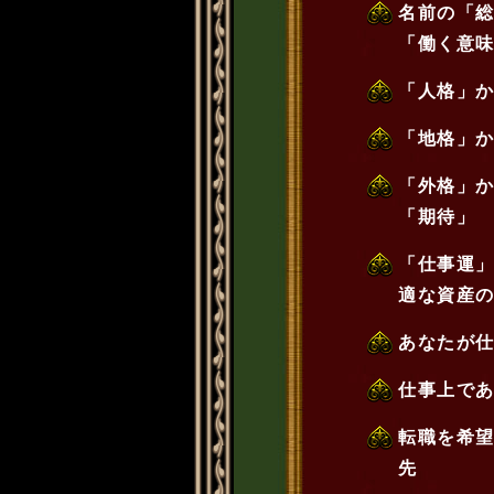
名前の「
「働く意
「人格」
「地格」
「外格」
「期待」
「仕事運
適な資産
あなたが
仕事上で
転職を希
先