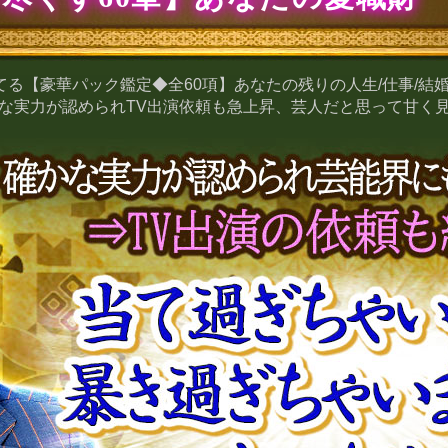
当てる【豪華パック鑑定◆全60項】あなたの残りの人生/仕事/結
な実力が認められTV出演依頼も急上昇、芸人だと思って甘く