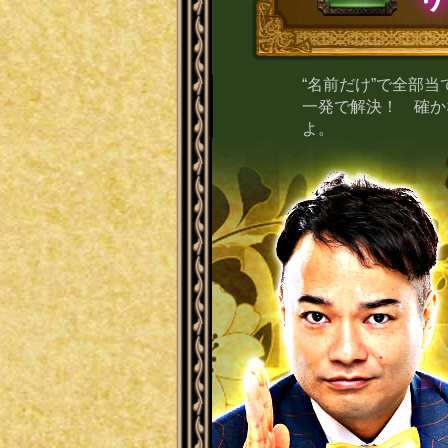
“名前だけ”で全部
一発で解決！ 確か
よ。