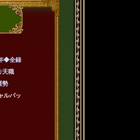
年◆全録
/天職
運勢
ャルパッ