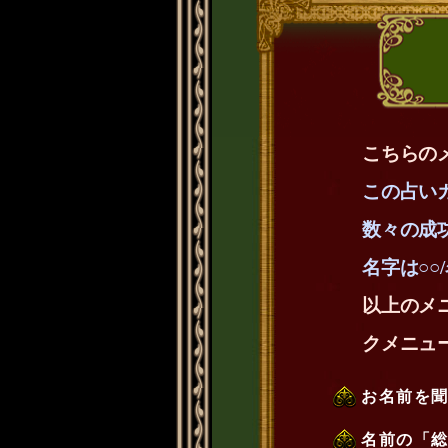
こちらの
この占い
数々の成
名字は○○
以上のメ
クメニュ
お名前を
名前の「