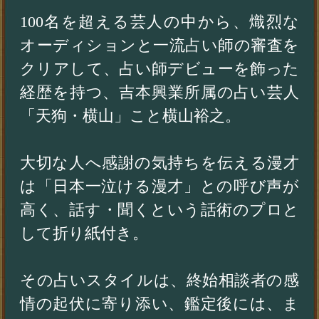
その占いスタイルは、終始相談者の感
情の起伏に寄り添い、鑑定後には、ま
るで涙を流し終えた時のようなスッキ
リとした気持ちになれると人気の占い
師。
TV、ルミネtheよしもとロビーの占い
ブースなどで鑑定を行っている。2019
年の、占いブースの来場者数はNo.1
（※1）。これまでの鑑定実績は約5,00
0人（※2）。
※1、※2 ルミネtheよしもと占いブー
スでの2019年12月末までの鑑定来場者
数より（テレシスネットワーク調べ）
2023年6月16日に、コンビ名「天狗」→
「てんぐ」に、個人名を「横山裕之」