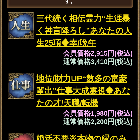
も聴き取る”あの人の本心
霊聴8千字◆全告白
会員価格
2,530円(税込)
通常価格
2,860円(税込)
深夜の閲覧推奨“あの人の
本能暴く”愛欲霊視◆体相
性/期待/特別な夜
会員価格
2,255円(税込)
通常価格
2,530円(税込)
職場/既婚/年の差≪諦め寸
前◆複雑恋の救済霊視≫2
人の脈/進展/結末
会員価格
1,705円(税込)
通常価格
1,870円(税込)
【恋縁浮き彫り霊視】次
あなたが付き合う人⇒出