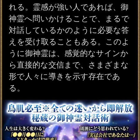
天狗様
あなたにメッセージを
届ける御神霊
あなた
様々な御神霊があなたの仕事・恋愛・結婚など抱
えている悩みに応じて今の現実を示してくれま
す。あなたへ何を伝えようとしているのか御神霊
が示す言葉や情景に込められた意味をお話しま
す。
三代続く相伝霊力“生涯暴
く神言降ろし”あなたの人
生25項◆幸/晩年
会員価格
2,915円(税込)