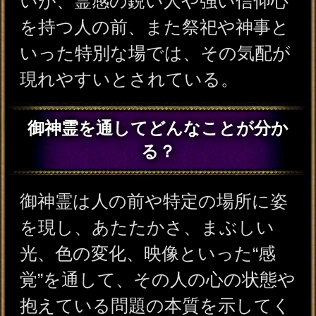
る。
※SAMPLE※