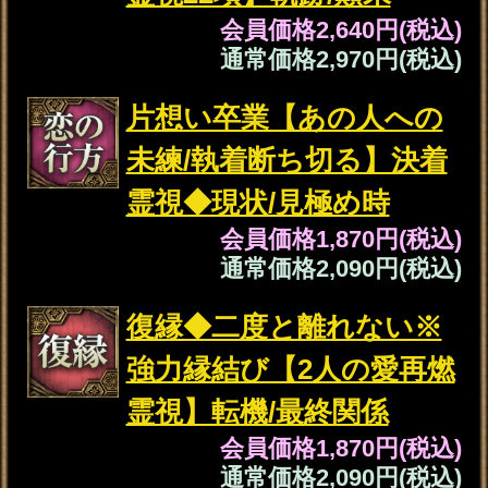
会員価格
1,980円(税込)
通常価格
2,200円(税込)
トップページに戻る
NEW
新着占い
新着リリース占いコンテンツ
2026年8月6日リリース
名×暦で現実掌握≪国賓/各界VIPも命託す的
中奥儀≫鳥海式天命術
2026年8月3日リリース
魂の本音が聴こえる！【運命結びの奇跡霊