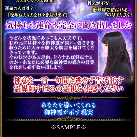
通常価格
3,410円(税込)
地位/財力UP“数多の富豪
輩出”仕事大成霊視◆あな
たの才/天職/転機
会員価格
1,980円(税込)
通常価格
2,200円(税込)
婚活不要※本物の縁のみ
結ぶ【あなたの結婚霊視
◆22項】伴侶/入籍日
会員価格
2,420円(税込)
通常価格
2,750円(税込)
全国で予約争奪【1年以内
に人生激変】あなたの特
別開運霊視◆全詳細
会員価格
880円(税込)
通常価格
990円(税込)