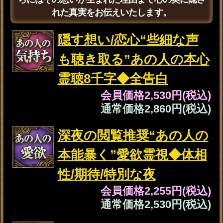
霊視◆現状/見極め時
会員価格
1,870円(税込)
通常価格
2,090円(税込)
復縁◆二度と離れない※
強力縁結び【2人の愛再燃
霊視】転機/最終関係
会員価格
1,870円(税込)
通常価格
2,090円(税込)