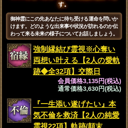
通常価格
2,750円(税込)
三代続く相伝霊力“生涯暴
く神言降ろし”あなたの人
生25項◆幸/晩年
会員価格
2,915円(税込)
通常価格
3,410円(税込)
隠す想い/恋心“些細な声
も聴き取る”あの人の本心
霊聴8千字◆全告白
会員価格
2,530円(税込)
通常価格
2,860円(税込)
地位/財力UP“数多の富豪
輩出”仕事大成霊視◆あな
たの才/天職/転機