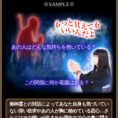
す。
御神霊にこの先あなたに待ち受ける運命を問いか
けます。どのような出来事や状況が訪れるのか伝
わって来る未来の様子についてお話しましょう。
強制縁結び霊視※心奪い
両想い叶える【2人の愛軌
跡◆全32項】交際日
会員価格
3,135円(税込)
通常価格
3,630円(税込)
『一生添い遂げたい』本
気不倫を救済【2人の純愛
霊視22項】軌跡/顛末
会員価格
2,640円(税込)
通常価格
2,970円(税込)
片想い卒業【あの人への
未練/執着断ち切る】決着