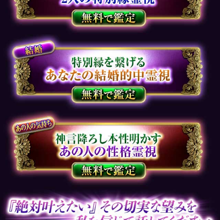
「うらなえる」について
利用規約
特定商取引法に基づく表記
免責事項
プライバシーポリシー
占い師一覧
運営会社
メルマガ配信解除
よくある質問
お問い合わせ
(C) Telsys Network CO.,LTD.