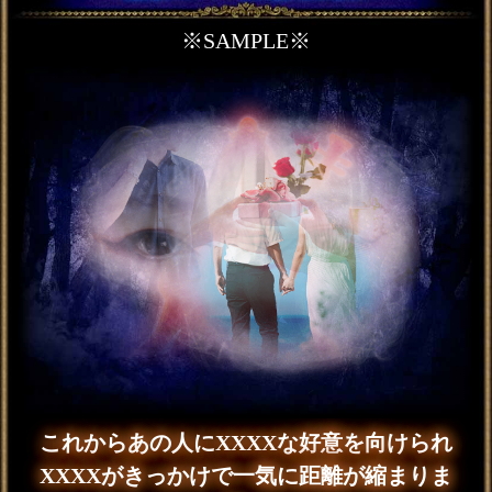
強制縁結び霊視※心奪い
両想い叶える【2人の愛軌
跡◆全32項】交際日
会員価格
3,135円(税込)
通常価格
3,630円(税込)
婚活不要※本物の縁のみ
結ぶ【あなたの結婚霊視
◆22項】伴侶/入籍日
会員価格
2,420円(税込)