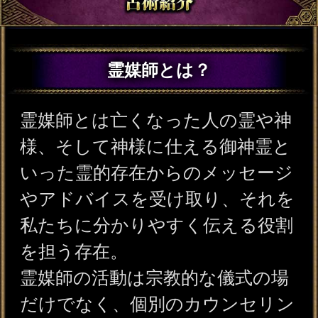
様、そして神様に仕える御神霊と
いった霊的存在からのメッセージ
やアドバイスを受け取り、それを
私たちに分かりやすく伝える役割
を担う存在。
霊媒師の活動は宗教的な儀式の場
だけでなく、個別のカウンセリン
グや相談でも行われる。霊的存在
から受け取った情報や導きを依頼
者に伝えることで、その人が抱え
る悩みや問題を解決へと導く。
霊媒師として活動する人には、生
まれつき霊的な力を持つ人もいれ
ば、修行を重ねることで霊的存在
と繋がる力を会得する人もいる。
御神霊はどんな存在？