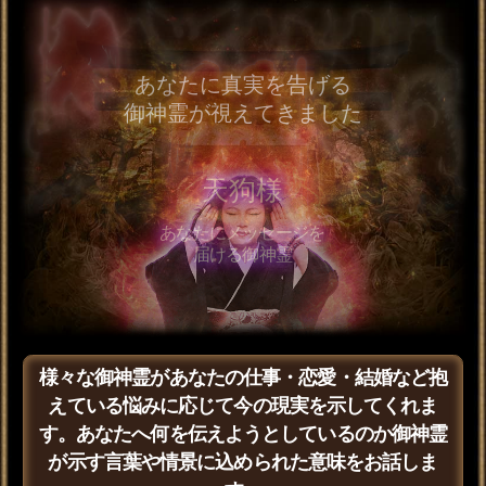
※SAMPLE※
あの人はどんな気持ちを抱いている？
この関係に何か葛藤はある？
御神霊との対話によってあなた自身も気づいてい
ない深い欲求やあの人が胸に秘めている恋心…さ
らにはその想いが生まれた理由まで心の奥に隠さ
れた真実をお伝えいたします。
隠す想い/恋心“些細な声