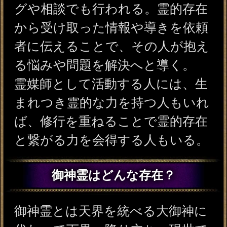
御神霊とは天界を統べる大御神に
代わって下界へ降り立ち、現世で
起きている出来事を天へと伝え
る“伝達役”を担う霊的存在。例え
ば狛犬様やお稲荷様など多くの御
神霊が存在し、それぞれに“固有の
力”や“得意とする働き”がある。御
神霊はその力に応じて、大御神か
ら託された「今すべきこと」「避
けるべきこと」といった導きを
人々に伝え、より良い方向へ進め
るよう働きかける。
御神霊は滅多に人前に姿を見せな
いが、霊感の鋭い人や強い信仰心
を持つ人の前、また祭祀や神事と
いった特別な場では、その気配が