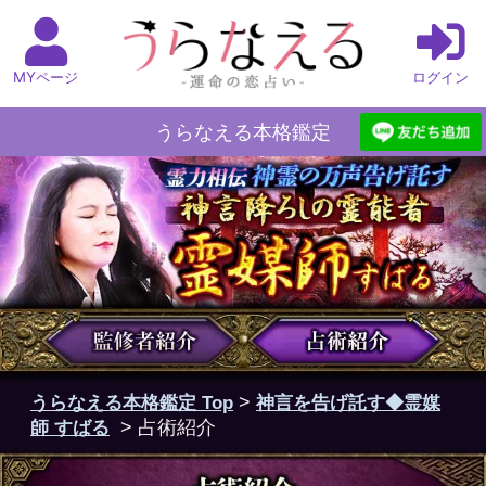
MYページ
ログイン
うらなえる本格鑑定
うらなえる本格鑑定 Top
>
神言を告げ託す◆霊媒
師 すばる
> 占術紹介
霊媒師とは？
霊媒師とは亡くなった人の霊や神