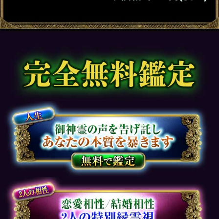
札】心の奥底視抜く◆魂唯タロット
2026年7月30日リリース
ダウジング｜英国認定◆プロ25年“運命ビ
タ当て”マリーの高精度鑑定