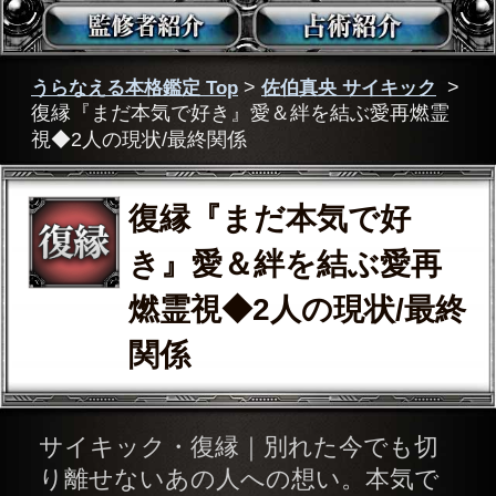
復縁『まだ本気で好
き』愛＆絆を結ぶ愛再
燃霊視◆2人の現状/最終
関係
サイキック・復縁｜別れた今でも切
り離せないあの人への想い。本気で
復縁を願うなら、2人を結ぶ宿縁を確
かめてみましょう。訪れる愛再燃の
出来事やチャンス、今後の展開と最
終的な未来について明らかにしま
す。
あらゆるサイキックの能力であ
なたの現実を暴いていきましょ
う