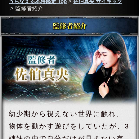
幼少期から視えない世界に触れ、
物体を動かす遊びをしていたが、3
姉妹の中で自分だけが見えない存
在と交流していることに気付き、
能力を封印。その後30歳まで会社
員を経験し、生きづらさを感じな
がら過ごす。
ある日、某組織の関係者が訪れ、
不思議な交流が始まり、サイキッ
ク能力が再び目覚める。経営する