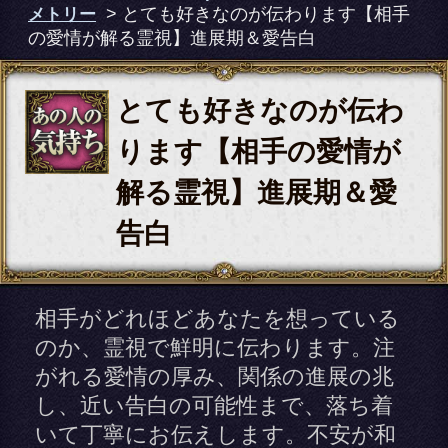
解る霊視】進展期＆愛
告白
相手がどれほどあなたを想っている
のか、霊視で鮮明に伝わります。注
がれる愛情の厚み、関係の進展の兆
し、近い告白の可能性まで、落ち着
いて丁寧にお伝えします。不安が和
らぎ、次に取る行動が見えてきま
す。