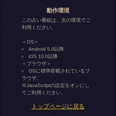
お問い合わせ
(C) Telsys Network CO.,LTD.