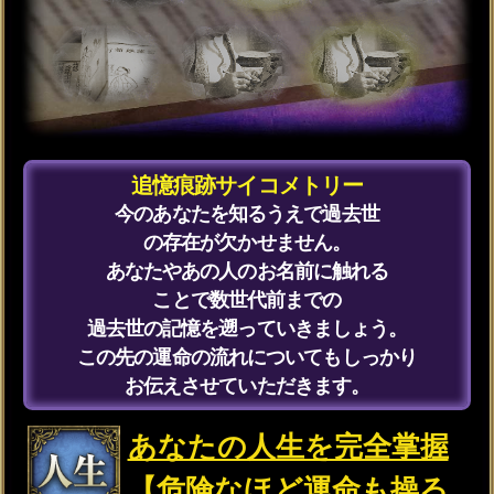
※SAMPLE※
霊響心読サイコメトリー
本当に心の中で感じていること
誰にも言えない思いなど
あなたの本心が知りたいです。
感情や思念を集めるこの
霊念体に触れてください。
隠れた欲求や無意識に抱える不安も
逃さず感じ取りお伝えします。