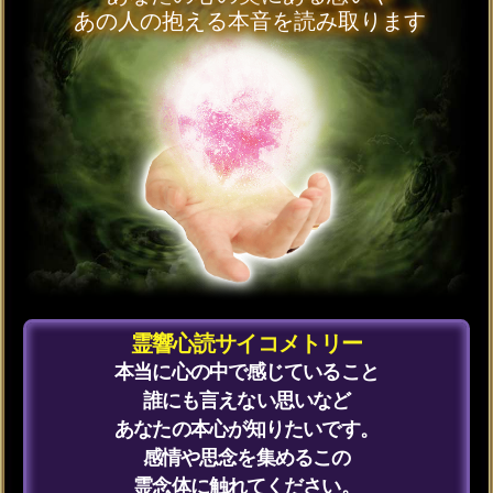
【人生】近々、訪れるあなたの人生
が好転する最初の転機
【仕事】仕事で飛躍のチャンスを得
るターニングポイント
【結婚】結婚して運命の伴侶と築い
ていける家庭
【宿縁】近々訪れる、2人の関係性が
変わる最初の転機
【恋愛】関係が深まる中で、2人に芽
生える新たな感情
【不倫】3年後、あなたとあの人の関
係はどうなっている？
【愛欲】ベットの上であの人が見せ
る愛情
【片想い】あの人があなたとの関係
を変えようとして起こす行動