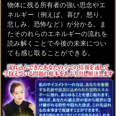
追憶痕跡サイコメトリー
今のあなたを知るうえで過去世
の存在が欠かせません。
あなたやあの人のお名前に触れる
ことで数世代前までの
過去世の記憶を遡っていきましょう。
この先の運命の流れについてもしっかり
お伝えさせていただきます。
あなたの人生を完全掌握
【危険なほど運命も操る
◆霊視25項】晩年＆幸
会員価格
2,915円(税込)
通常価格
3,410円(税込)
収入UP＆大成叶う【著名