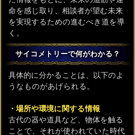
分かる。
・物に関わった人や出来事の詳細
物体に触れることで、実際に使わ
れた場所や、所有者が誰であった
か、どんな気持ちを抱いていたの
かそして、その時どんな出来事が
あったのかが分かる。
・現在の状況や未来の示唆
物体に残る所有者の強い思念やエ
ネルギー（例えば、喜び、怒り、
悲しみ、恐怖など）が分かる。ま
たそのれらのエネルギーの流れを
読み解くことで今後の未来につい
ても感じ取ることができる。