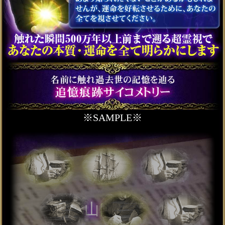
な起業家も崇拝】あなた
の仕事霊視◆才/天職
会員価格
1,980円(税込)
通常価格
2,200円(税込)
顔や喋り方も鮮明霊視
【あなたの生涯伴侶との
結婚運命】入籍日/晩年
会員価格
2,420円(税込)
通常価格
2,750円(税込)
完全追跡※あなたの運命
の異性【容姿/名前/年齢】
鮮明霊視◆次の恋縁
会員価格
1,870円(税込)
通常価格
2,090円(税込)