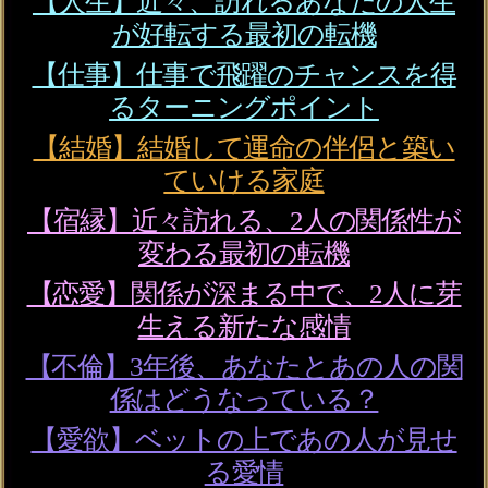
◆20項】想い/全感情
会員価格
2,530円(税込)
通常価格
2,860円(税込)
収入UP＆大成叶う【著名
な起業家も崇拝】あなた
の仕事霊視◆才/天職
会員価格
1,980円(税込)
通常価格
2,200円(税込)
トップページに戻る
NEW
新着占い
新着リリース占いコンテンツ
2026年8月6日リリース