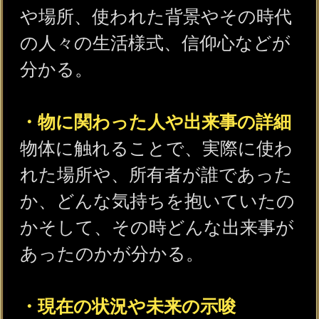
※SAMPLE※