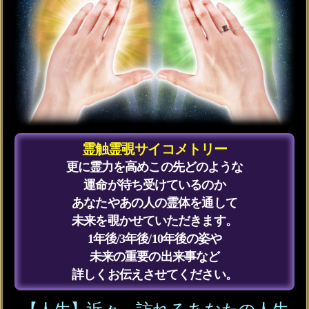
霊視32項】宿縁/軌跡
会員価格
3,135円(税込)
通常価格
3,630円(税込)
顔や喋り方も鮮明霊視
【あなたの生涯伴侶との
結婚運命】入籍日/晩年
会員価格
2,420円(税込)
通常価格
2,750円(税込)
あなたの人生を完全掌握
【危険なほど運命も操る
◆霊視25項】晩年＆幸
会員価格
2,915円(税込)
通常価格
3,410円(税込)
あの人の恋本音ブチまけ
【手加減無しの暴露霊視