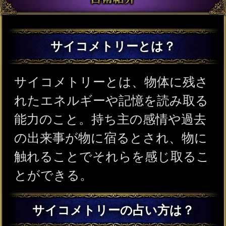
れたエネルギーや記憶を読み取る
能力のこと。持ち主の感情や過去
の出来事が物に宿るとされ、物に
触れることでそれらを感じ取るこ
とができる。
サイコメトリーの占い方は？
サイコメトリーの占いはまず相談
者の所有物（アクセサリー、写
真、衣類など）もしくは相談者自
身の体など対象物を選び、その物
に触れることで物に宿るエネルギ
ーや残留思念を感じ取る。その
後、映像や感情、直感など感じた
情報から過去の経験が現在の問題
や心理状態にどのように影響して