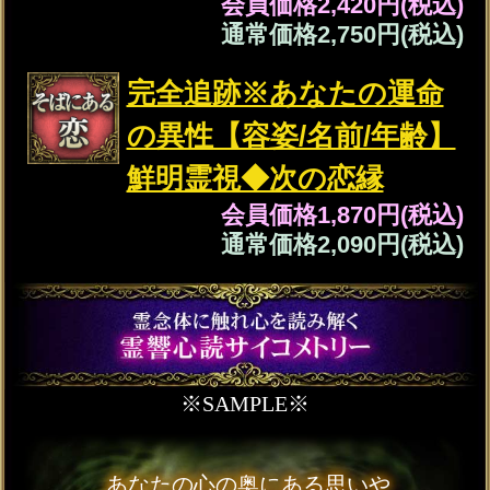
※SAMPLE※
霊触霊覗サイコメトリー
更に霊力を高めこの先どのような
運命が待ち受けているのか
あなたやあの人の霊体を通して
未来を覗かせていただきます。
1年後/3年後/10年後の姿や
未来の重要の出来事など
詳しくお伝えさせてください。