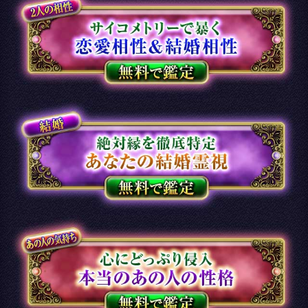
「うらなえる」について
利用規約
特定商取引法に基づく表記
免責事項
プライバシーポリシー
占い師一覧
運営会社
メルマガ配信解除
よくある質問
お問い合わせ
(C) Telsys Network CO.,LTD.