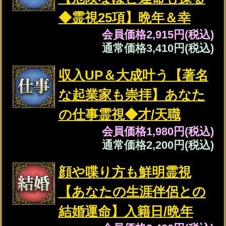
あの人の恋本音ブチまけ
【手加減無しの暴露霊視
◆20項】想い/全感情
会員価格
2,530円(税込)
通常価格
2,860円(税込)
濃密SEX霊視◆肌重ね愛
し合いたい【あの人の声
を直に聞く】愛欲/嗜好
会員価格
2,255円(税込)
通常価格
2,530円(税込)
職場/歳の差/略奪◆辛い思
いとお別れ【訳アリ恋卒
業霊視】2人の脈/絆
会員価格
1,595円(税込)
通常価格
1,760円(税込)