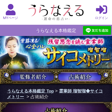
MYページ
ログイン
うらなえる本格鑑定
うらなえる本格鑑定 Top
>
霊掌師 瑠智瑠◆サイコ
メトリー
> 占術紹介
サイコメトリーとは？
サイコメトリーとは、物体に残さ