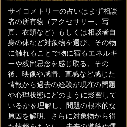
いるかを理解し、問題の根本的な
原因を解明。さらに対象物から得
た情報をもとに、未来の道筋や運
命を感じ取り、相談者が望む未来
を実現するための進むべき道を導
く。
サイコメトリーで何がわかる？
具体的に分かることは、以下のよ
うなものがあげられる。
・場所や環境に関する情報
古代の器や道具など、物体を触る
ことで、それが使われていた時代
や場所、使われた背景やその時代
の人々の生活様式、信仰心などが