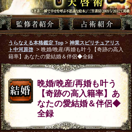
籍率】あなたの愛結婚＆伴侶◆全録
晩婚/晩産/再婚も叶う
【奇跡の高入籍率】あ
なたの愛結婚＆伴侶◆
全録
全国で結婚・出産ラッシュ続出「運
命の相手と出会えた」「子供が出来
た」。最短4ヵ月以内の電撃婚も有
【あなたの結婚霊視占】生涯を共に
する運命の伴侶を特定し、結婚まで
の軌跡とその後の運命も明らかにし
ます。