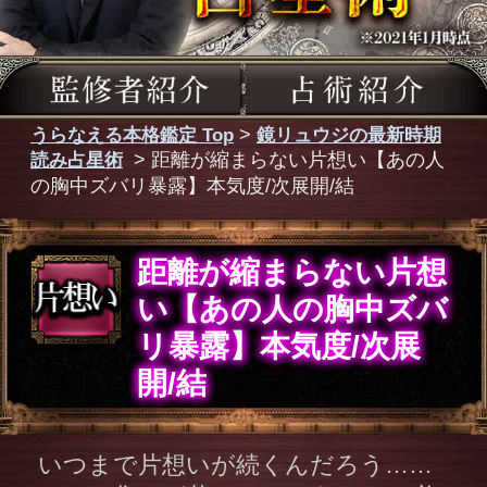
距離が縮まらない片想
い【あの人の胸中ズバ
リ暴露】本気度/次展
開/結
いつまで片想いが続くんだろう……
そんな焦りが募っているあなたは必
見！ 恋結末はもう決まっていま
す。相手の本心やあなたへの本気
度、そして相手が下すこの恋への最
終決断まで、全て見ていきましょ
う！