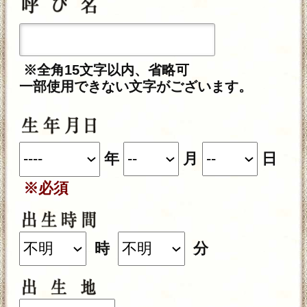
※全角15文字以内、省略可
一部使用できない文字がございます。
年
月
日
※必須
時
分
あの人の性別は、あなたと逆の性別が
自動的に設定されます。
入力した情報を記録しますか？
記録する