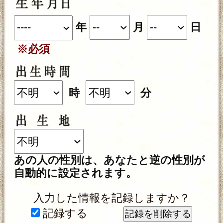
ください。
＜OS＞
Android 5.0以降
iOS 10.0以降
＜ブラウザ＞
OSに標準搭載されているブラウ
ザ。
※JavaScriptの設定をオンにしてご
利用ください。
トップページに戻る
NEW
新着占い
新着リリース占いコンテンツ
2026年8月6日リリース
名×暦で現実掌握≪国賓/各界VIPも命託す的
中奥儀≫鳥海式天命術