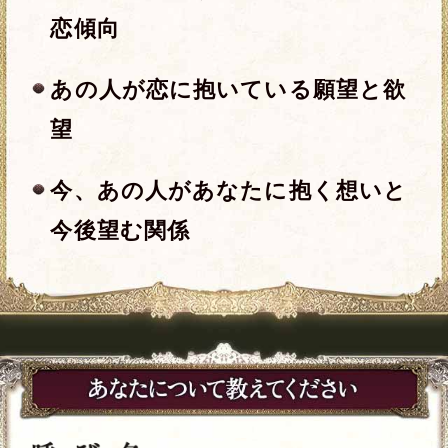
※全角15文字以内、省略可
一部使用できない文字がございます。
年
月
日
※必須
時
分