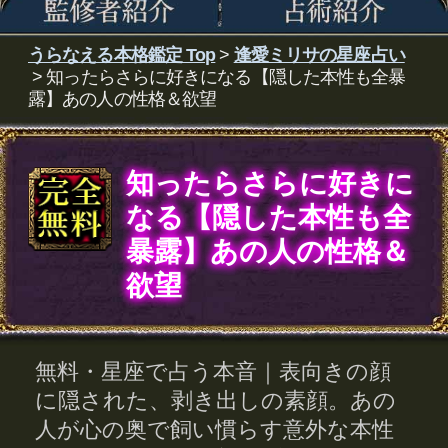
知ったらさらに好きに
なる【隠した本性も全
暴露】あの人の性格＆
欲望
無料・星座で占う本音｜表向きの顔
に隠された、剥き出しの素顔。あの
人が心の奥で飼い慣らす意外な本性
や、あなたへの欲望を浮き彫りにし
ます。あの人の「真の姿」を知るこ
とで、2人の絆はより深くなるでしょ
う。
2人の星座の物語を読み解いてい