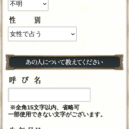
※このメニューは無料でご利用いただけ
ます。
テレシスネットワーク株式会社は、ご入力
いただいた情報を、占いサービスを提供す
るためにのみ使用し、情報の蓄積を行った
り、他の目的で使用することはありませ
ん。ご利用の際は、当社「
個人情報保護方
」に同意の上、必要事項をご入力くださ
針
い。
動作環境
この占い番組は、次の環境でご利用