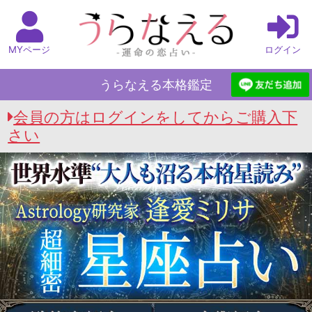
MYページ
ログイン
うらなえる本格鑑定
会員の方はログインをしてからご購入下
さい
うらなえる本格鑑定 Top
>
逢愛ミリサの星座占い
>
知ったらさらに好きになる【隠した本性も全暴
露】あの人の性格＆欲望