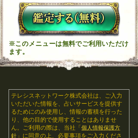
2026年8月3日リリース
魂の本音が聴こえる！【運命結びの奇跡霊
札】心の奥底視抜く◆魂唯タロット
2026年7月30日リリース
ダウジング｜英国認定◆プロ25年“運命ビ
タ当て”マリーの高精度鑑定