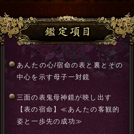
無自覚の願望≫
あの人の心/宿命の表と裏とその
中心を示す母子一対鏡
三面の表鬼母神鏡が映し出す
【表の宿命】≪あの人の客観的
姿と一歩先の成功≫
三面の裏鬼子神鏡に浮かび上が
る【裏の宿命】≪あの人を操る
無自覚の願望≫
今の二人の縁と関係を示す合わ
せ鏡と蝶番≪ツガイの蝶≫
あんたとあの人を今つないでい