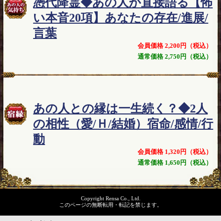
憑代降霊◆あの人が直接語る【怖
い本音20項】あなたの存在/進展/
言葉
会員価格 2,200円（税込）
通常価格 2,750円（税込）
あの人との縁は一生続く？◆2人
の相性（愛/Ｈ/結婚）宿命/感情/行
動
会員価格 1,320円（税込）
通常価格 1,650円（税込）
Copyright Rensa Co., Ltd.
このページの無断転用・転記を禁じます。