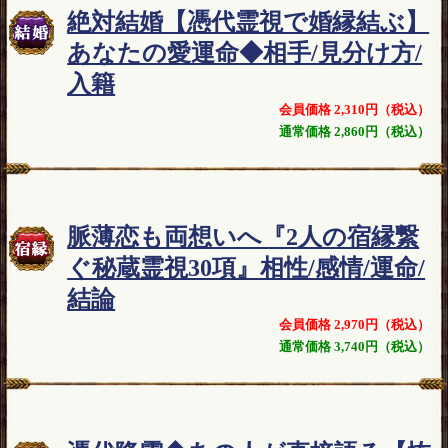
絶対結婚【憑代霊視で婚縁結ぶ】
あなたの愛運命◆相手/見分け方/
入籍
会員価格 2,310円（税込）
通常価格 2,860円（税込）
脈薄恋も両想いへ『2人の宿縁繋
ぐ秘蔵霊視30項』相性/感情/運命/
結論
会員価格 2,970円（税込）
通常価格 3,740円（税込）