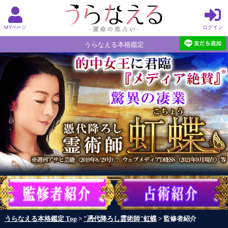
MYページ
ログイン
うらなえる本格鑑定
うらなえる本格鑑定 Top
>
"憑代降ろし霊術師"虹蝶
> 監修者紹介