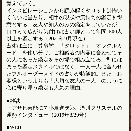
覚えていく。
インスピレーションから読み解くタロットは怖い
くらいに当たり、相手の現状や気持ちの鑑定を得
意とする。友人や知人のみの鑑定をしていたが、
口コミで広がり気付けば占い師として年間1500人
以上を鑑定する（2021年9月現在）
占術は主に「算命学」「タロット」「オラクルカ
ード」を使い分け、ご相談者の内容に合わせてそ
の人にあった鑑定をその場で組み立てる。型には
まった鑑定スタイルではなく、一人一人に合わせ
たフルオーダーメイドの占いが特徴的。また、お
客様というよりも「大切な友人の一人」のように
心に寄り添う鑑定も人気の理由。
■雑誌
・アサヒ芸能にて小泉進次郎、滝川クリステルの
運勢インタビュー（2019年8/29号）
■WEB