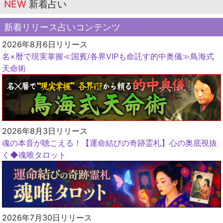
NEW
新着占い
新着リリース占いコンテンツ
2026年8月6日リリース
名×暦で現実掌握≪国賓/各界VIPも命託す的中奥儀≫鳥海式
天命術
2026年8月3日リリース
魂の本音が聴こえる！【運命結びの奇跡霊札】心の奥底視抜
く◆魂唯タロット
2026年7月30日リリース