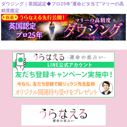
ダウジング｜英国認定◆プロ25年“運命ビタ当て”マリーの高
精度鑑定