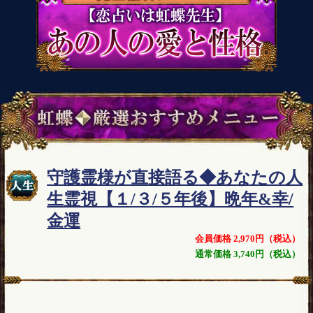
守護霊様が直接語る◆あなたの人
生霊視【１/３/５年後】晩年&幸/
金運
会員価格 2,970円（税込）
通常価格 3,740円（税込）