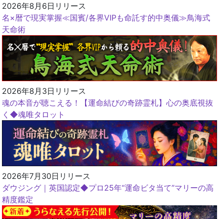
2026年8月6日リリース
名×暦で現実掌握≪国賓/各界VIPも命託す的中奥儀≫鳥海式
天命術
2026年8月3日リリース
魂の本音が聴こえる！【運命結びの奇跡霊札】心の奥底視抜
く◆魂唯タロット
2026年7月30日リリース
ダウジング｜英国認定◆プロ25年“運命ビタ当て”マリーの高
精度鑑定