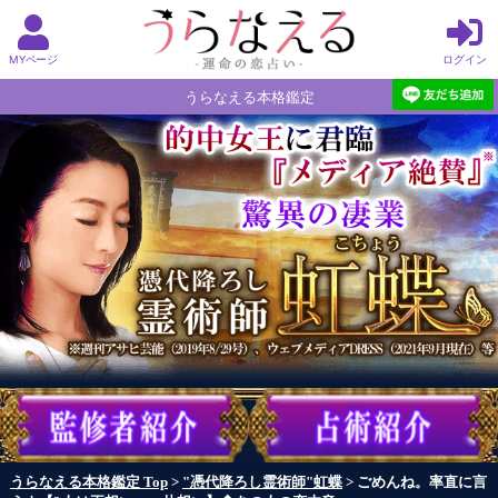
MYページ
ログイン
うらなえる本格鑑定
うらなえる本格鑑定 Top
>
"憑代降ろし霊術師"虹蝶
> ごめんね。率直に言